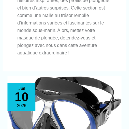
histoires inspirantes, des profils de plongeurs
et bien d’autres surprises. Cette section est
comme une malle au trésor remplie
d’informations variées et fascinantes sur le
monde sous-marin. Alors, mettez votre
masque de plongée, détendez-vous et
plongez avec nous dans cette aventure
aquatique extraordinaire !
Test
Juil
Atomic
10
Faux
Cadre
noir
2026