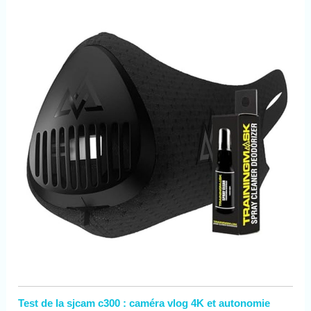
Test de la sjcam c300 : caméra vlog 4K et autonomie