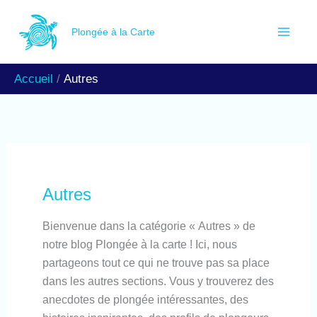
Aller
R
au
Plongée à la Carte
e
contenu
c
Accueil
Autres
h
e
r
c
h
Autres
e
Bienvenue dans la catégorie « Autres » de
r
notre blog Plongée à la carte ! Ici, nous
partageons tout ce qui ne trouve pas sa place
dans les autres sections. Vous y trouverez des
anecdotes de plongée intéressantes, des