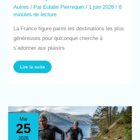
Autres
/ Par
Eulalie Pierrequin
/
1 juin 2026
/
8
minutes de lecture
La France figure parmi les destinations les plus
généreuses pour quiconque cherche à
s’adonner aux plaisirs
Lire la suite
Guide
Mai
complet
25
pour
débuter
le
swimrun
2026