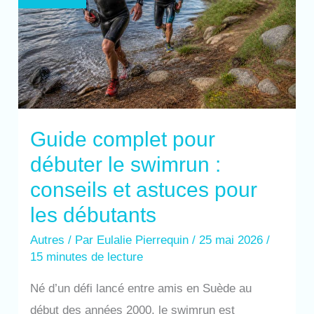
:
conseils
et
astuces
pour
les
débutants
Guide complet pour
débuter le swimrun :
conseils et astuces pour
les débutants
Autres
/ Par
Eulalie Pierrequin
/
25 mai 2026
/
15 minutes de lecture
Né d’un défi lancé entre amis en Suède au
début des années 2000, le swimrun est