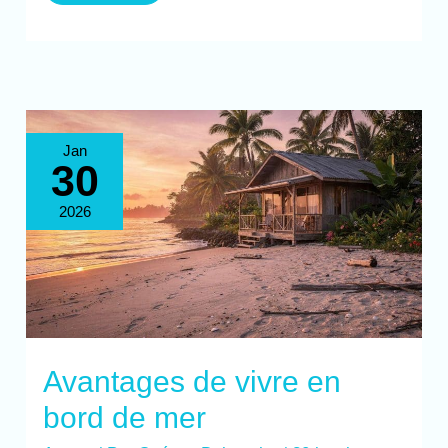
Avantages
Jan
de
30
vivre
en
bord
de
2026
mer
Avantages de vivre en
bord de mer