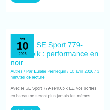
Test
Avr
du
10
SE
Test du SE Sport 779-
Sport
779-
se400blk : performance en
se400blk
2026
:
performance
noir
en
noir
Autres
/ Par
Eulalie Pierrequin
/
10 avril 2026
/
3
minutes de lecture
Avec le SE Sport 779-se400blk LZ, vos sorties
en bateau ne seront plus jamais les mêmes.