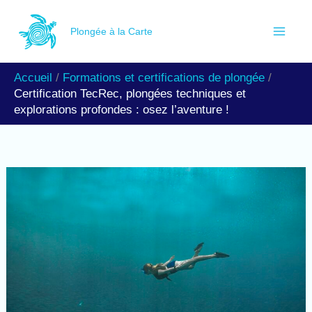
Aller
R
au
Plongée à la Carte
e
contenu
c
Accueil
Formations et certifications de plongée
h
Certification TecRec, plongées techniques et
e
explorations profondes : osez l’aventure !
r
c
h
e
r