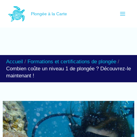
Aller
R
au
Plongée à la Carte
e
contenu
c
h
e
r
Accueil
Formations et certifications de plongée
c
Combien coûte un niveau 1 de plongée ? Découvrez-le
maintenant !
h
e
r