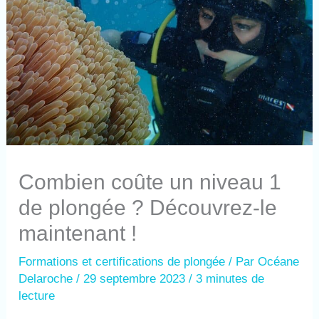
Combien coûte un niveau 1
de plongée ? Découvrez-le
maintenant !
Formations et certifications de plongée
/ Par
Océane
Delaroche
/
29 septembre 2023
/
3 minutes de
lecture