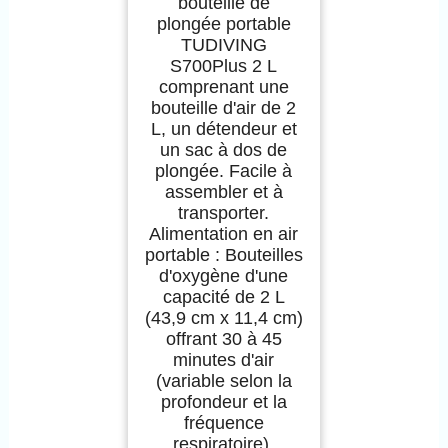
bouteille de
Respiration, Cylindre
plongée portable
de plongée sous-
TUDIVING
Marine Portable,
S700Plus 2 L
équipement de
comprenant une
plongée (S700Plus
B1 Black)
bouteille d'air de 2
L, un détendeur et
un sac à dos de
plongée. Facile à
assembler et à
transporter.
Alimentation en air
portable : Bouteilles
d'oxygène d'une
capacité de 2 L
(43,9 cm x 11,4 cm)
offrant 30 à 45
minutes d'air
(variable selon la
profondeur et la
fréquence
respiratoire).