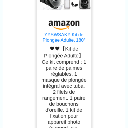
YYSWSAKY Kit de
Plongée Adulte, 180°
Vue Panoramique,
🖤🖤【Kit de
Masque de Plongée
Plongée Adulte】
Intégrale, CO2 Sûre,
Ce kit comprend : 1
Anti-Buée, avec
Palmes Plongée
paire de palmes
Reglable, Support de
réglables, 1
Caméra, Pochette
masque de plongée
Étanche pour
intégral avec tuba,
Téléphone Portable
2 filets de
(L/XL)
rangement, 1 paire
de bouchons
d'oreille, 1 kit de
fixation pour
appareil photo