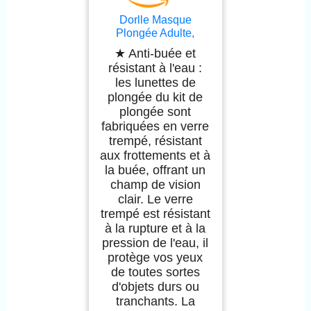
Dorlle Masque
Plongée Adulte,
Masque Tuba est en
★ Anti-buée et
Verre Trempé,
résistant à l'eau :
Masque de Plongée
les lunettes de
Anti buée et étanche,
plongée du kit de
Masque Snorkeling
plongée sont
équipé d'un Tube de
Respiration sèche de
fabriquées en verre
Haute Qualité à 3
trempé, résistant
Canaux Unisexe
aux frottements et à
la buée, offrant un
champ de vision
clair. Le verre
trempé est résistant
à la rupture et à la
pression de l'eau, il
protège vos yeux
de toutes sortes
d'objets durs ou
tranchants. La