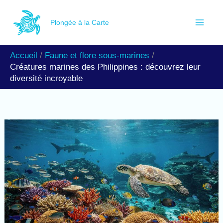
Aller
R
au
Plongée à la Carte
e
contenu
c
Accueil
Faune et flore sous-marines
h
Créatures marines des Philippines : découvrez leur
e
diversité incroyable
r
c
h
e
r