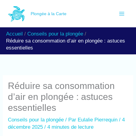
Aller
R
au
Plongée à la Carte
e
contenu
c
Accueil
Conseils pour la plongée
h
Réduire sa consommation d’air en plongée : astuces
e
essentielles
r
c
h
Réduire sa consommation
e
d’air en plongée : astuces
r
essentielles
Conseils pour la plongée
/ Par
Eulalie Pierrequin
/
4
décembre 2025
/
4 minutes de lecture