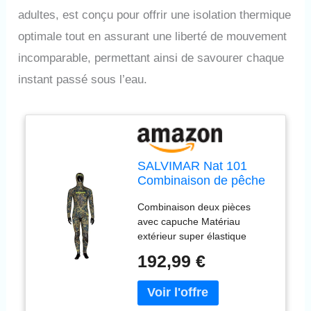
adultes, est conçu pour offrir une isolation thermique
optimale tout en assurant une liberté de mouvement
incomparable, permettant ainsi de savourer chaque
instant passé sous l’eau.
SALVIMAR Nat 101
Combinaison de pêche
sous-Marine Homme,
Combinaison deux pièces
Mimétique, 5,5mm-S
avec capuche Matériau
extérieur super élastique
Lycra Spandex Matériau
192,99 €
intérieur : néoprène fendu
open cell « Q-FOAM »
Renforts au niveau du sterno
et des genoux Fermeture à