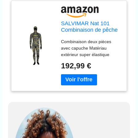
SALVIMAR Nat 101
Combinaison de pêche
sous-Marine Homme,
Combinaison deux pièces
Mimétique, 5,5mm-S
avec capuche Matériau
extérieur super élastique
Lycra Spandex Matériau
192,99 €
intérieur : néoprène fendu
open cell « Q-FOAM »
Renforts au niveau du sterno
et des genoux Fermeture à
bouton réglable