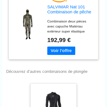
SALVIMAR Nat 101
Combinaison de pêche
sous-Marine Homme,
Combinaison deux pièces
Mimétique, 5,5mm-S
avec capuche Matériau
extérieur super élastique
Lycra Spandex Matériau
192,99 €
intérieur : néoprène fendu
open cell « Q-FOAM »
Renforts au niveau du sterno
et des genoux Fermeture à
bouton réglable
Découvrez d’autres combinaisons de plongée