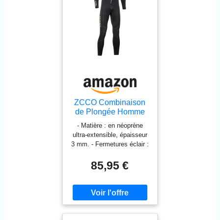
ZCCO Combinaison
de Plongée Homme
Intégrale 3 mm
- Matière : en néoprène
Néoprène Snorkeling
ultra-extensible, épaisseur
L
3 mm. - Fermetures éclair :
Quatre petites fermetures
éclair sur les bras et les
85,95 €
jambes, pour les enfiler ou
les retirer facilement par
rapport à d'autres
combinaisons en néoprène.
- Joint d’étanchéité anti-
vent : intérieur en néoprène