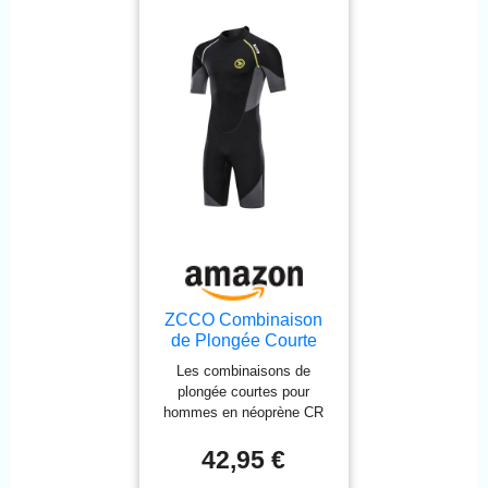
lisse sur le col, les bras et
les jambes, pour maintenir
fermement votre peau et
garantir que beaucoup
moins d’eau pénètre à
l’intérieur. - Genouillère
anti-abrasion : offre une
meilleure protection pour
votre genou. - Comment il
nous réchauffe : C’est une
combinaison mouillée,
alors l’eau pénètre, mais
elle nous réchauffe
rapidement sur notre peau.
Plus vous portez serré,
ZCCO Combinaison
plus vous serez chaud
de Plongée Courte
dans l'eau.
Homme 1.5 mm
Les combinaisons de
Shorty Néoprène
plongée courtes pour
Natation L
hommes en néoprène CR
de qualité premium incluent
du nylon et du spandex.
42,95 €
Flexibilité suffisante,