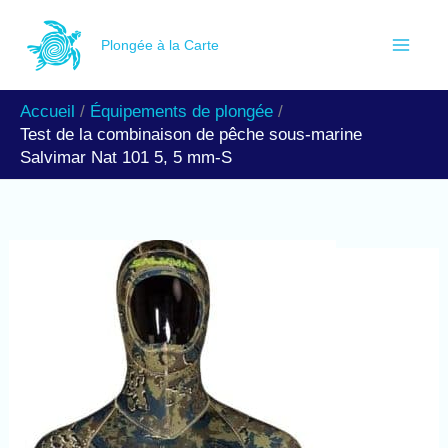
Aller
R
au
Plongée à la Carte
e
contenu
c
Accueil
Équipements de plongée
h
Test de la combinaison de pêche sous-marine
e
Salvimar Nat 101 5, 5 mm-S
r
c
h
e
r