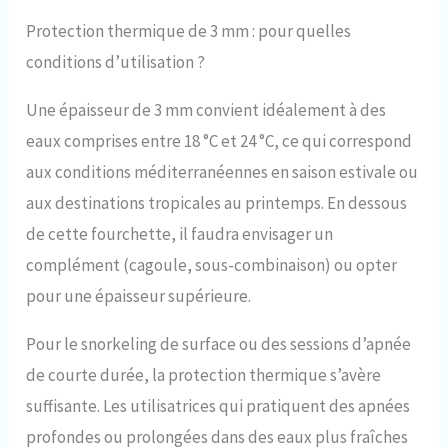
mer ou la plongée même
Protection thermique de 3 mm : pour quelles
dans les saisons les plus
fraîches. Confort pour
conditions d’utilisation ?
femme et homme : la
combinaison de plongée
Une épaisseur de 3 mm convient idéalement à des
est disponible aussi bien
eaux comprises entre 18 °C et 24 °C, ce qui correspond
pour homme que pour
femme, avec 2 tailles
aux conditions méditerranéennes en saison estivale ou
différentes qui suivent
aux destinations tropicales au printemps. En dessous
naturellement les formes
du corps ; les motifs
de cette fourchette, il faudra envisager un
imprimés sont et
complément (cagoule, sous-combinaison) ou opter
positionnés de manière à
ne pas interférer avec le
pour une épaisseur supérieure.
mouvement, rendant ainsi
la combinaison très sobre
Pour le snorkeling de surface ou des sessions d’apnée
et belle à porter. 6 tailles –
Seac Feel est disponible
de courte durée, la protection thermique s’avère
en 6 tailles pour homme et
suffisante. Les utilisatrices qui pratiquent des apnées
6 tailles pour femme.
L'extrême élasticité de la
profondes ou prolongées dans des eaux plus fraîches