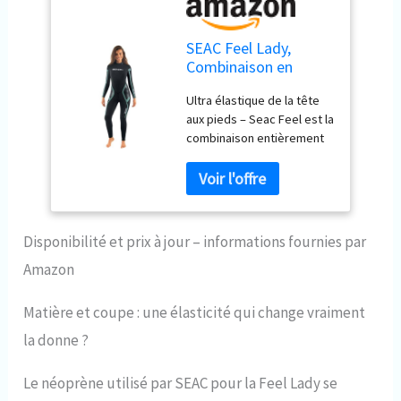
SEAC Feel Lady,
Combinaison en
néoprène Ultra-
Ultra élastique de la tête
élastique de 3 mm
aux pieds – Seac Feel est la
d’épaisseur en Une
combinaison entièrement
Seule pièce avec
fabriquée en néoprène
Fermeture à glissière
ultra stretch de 3 mm pour
dans Le Dos pour la
fournir un maximum de
plongée, Le
confort dans toutes les
Snorkeling et la
conditions et pendant
plongée en apnée
Disponibilité et prix à jour – informations fournies par
toute activité sportive
Amazon
dans l'eau ; le néoprène
utilisé respecte à 100 % la
norme européenne REACH.
Matière et coupe : une élasticité qui change vraiment
Pas de stress ni de fatigue
la donne ?
– incroyable douceur et
élasticité de la
Le néoprène utilisé par SEAC pour la Feel Lady se
combinaison de plongée