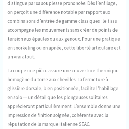
Seac Feel, associée à la
distingue par sa souplesse prononcée. Dès l’enfilage,
fermeture verticale arrière
on perçoit une différence notable par rapport aux
pratique avec fermeture
éclair YKK, facilite l'enfilage
combinaisons d’entrée de gamme classiques : le tissu
et la tenue même pendant
accompagne les mouvements sans créer de points de
les journées plus chaudes,
sans frottement ; en outre,
tension aux épaules ou aux genoux. Pour une pratique
le néoprène ultra stretch
en snorkeling ou en apnée, cette liberté articulaire est
n'empêche ni freine aucun
mouvement. Dans l'eau en
un vrai atout.
mouvement – Seac Feel
peut être utilisé comme
La coupe une pièce assure une couverture thermique
combinaison de plongée
pour homme et femme et
homogène du torse aux chevilles. La fermeture à
comme combinaison de
glissière dorsale, bien positionnée, facilite l’habillage
freediving dans les eaux
en solo — un détail que les plongeuses solitaires
libres tempérées (+20°). En
outre, Seac Feel est une
apprécieront particulièrement. L’ensemble donne une
protection parfaite,
impression de finition soignée, cohérente avec la
confortable et légère, pour
les personnes qui
réputation de la marque italienne SEAC.
pratiquent la natation en