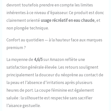
combinaison offre un
devront toutefois prendre en compte les limites
ajustement et un confort
inhérentes à ce niveau d’épaisseur. Ce produit est donc
optimal pour tout le
monde.
clairement orienté
usage récréatif en eau chaude
, et
non plongée technique.
Confort au quotidien — à la hauteur face aux marques
premium ?
La moyenne de
4,6/5
sur Amazon reflète une
satisfaction générale élevée. Les retours soulignent
principalement la douceur du néoprène au contact de
la peau et l’absence d’irritations après plusieurs
heures de port. La coupe féminine est également
saluée : la silhouette est respectée sans sacrifier
l’aisance gestuelle.