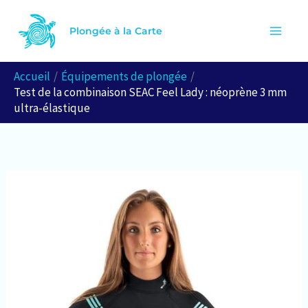
Aller
R
au
Plongée à la Carte
e
contenu
c
Accueil
Équipements de plongée
h
Test de la combinaison SEAC Feel Lady : néoprène 3 mm
e
ultra-élastique
r
c
h
e
r