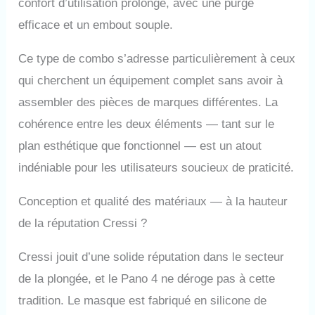
confort d’utilisation prolongé, avec une purge
valve supérieure sèche
efficace et un embout souple.
élimine l'entrée d'eau
lorsqu'elle est immergée.
Un embout buccal en
Ce type de combo s’adresse particulièrement à ceux
silicone souple réduit
qui cherchent un équipement complet sans avoir à
considérablement la
assembler des pièces de marques différentes. La
fatigue de la mâchoire.
Valve de purge inférieure
cohérence entre les deux éléments — tant sur le
pour souffler l'eau
plan esthétique que fonctionnel — est un atout
restante.
indéniable pour les utilisateurs soucieux de praticité.
Conception et qualité des matériaux — à la hauteur
de la réputation Cressi ?
Cressi jouit d’une solide réputation dans le secteur
de la plongée, et le Pano 4 ne déroge pas à cette
tradition. Le masque est fabriqué en silicone de