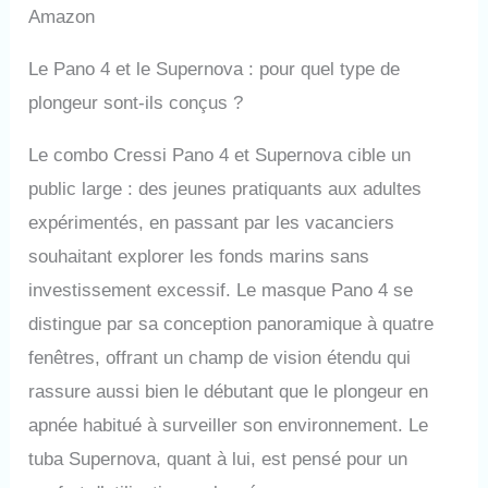
confort. Masque en
Amazon
silicone souple
hypoallergénique pour
Le Pano 4 et le Supernova : pour quel type de
assurer une étanchéité
parfaite. Poche nasale
plongeur sont-ils conçus ?
souple pour une
égalisation facile. Verres
Le combo Cressi Pano 4 et Supernova cible un
en verre trempé pour plus
public large : des jeunes pratiquants aux adultes
de sécurité et facile à
nettoyer. Boucles à
expérimentés, en passant par les vacanciers
bouton-poussoir pour
souhaitant explorer les fonds marins sans
ajuster facilement la
longueur de la sangle. Le
investissement excessif. Le masque Pano 4 se
Supernova Dry est le
distingue par sa conception panoramique à quatre
premier tuba submersible
de Cressi. Idéal pour les
fenêtres, offrant un champ de vision étendu qui
jeunes comme les
rassure aussi bien le débutant que le plongeur en
adultes, tous ceux qui
veulent se sentir
apnée habitué à surveiller son environnement. Le
beaucoup plus en
tuba Supernova, quant à lui, est pensé pour un
sécurité lorsqu'ils font de
la plongée avec tuba. La