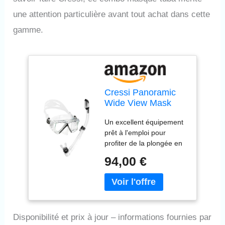
une attention particulière avant tout achat dans cette
gamme.
Cressi Panoramic
Wide View Mask
Dry Snorkel Set
Un excellent équipement
prêt à l'emploi pour
profiter de la plongée en
apnée ou de la plongée
94,00 €
sous-marine sans aucun
problème. Les masques
panoramiques ont été
conçus pour vous offrir
une excellente visibilité,
Disponibilité et prix à jour – informations fournies par
ajustement, durabilité et