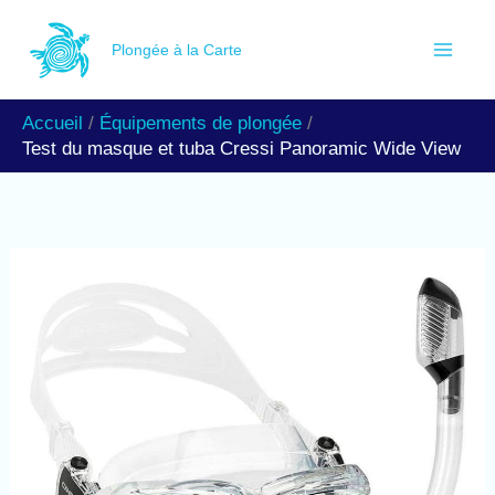
Aller
R
au
Plongée à la Carte
e
contenu
c
Accueil
Équipements de plongée
h
Test du masque et tuba Cressi Panoramic Wide View
e
r
c
h
e
r