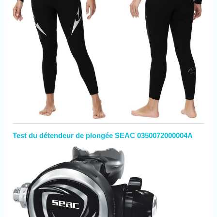
Test du détendeur de plongée SEAC 0350072000004A