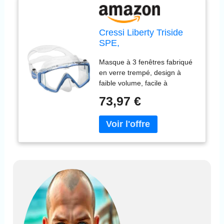
Cressi Liberty Triside
SPE,
Transparent/Saphir
Masque à 3 fenêtres fabriqué
en verre trempé, design à
faible volume, facile à
nettoyer. Idéal pour la plongée
73,97 €
sous-marine et la plongée
avec tuba Jupe et sangle 100
% silicone combinés pour un
ajustement parfait et une
étanchéité sur le visage
Boucles pivotantes à bouton-
poussoir : pour des
ajustements faciles et rapides
Poche nasale facile d'accès à
une main pour l'égalisation de
l'oreille Cadre coloré effet
peint par pulvérisation qui