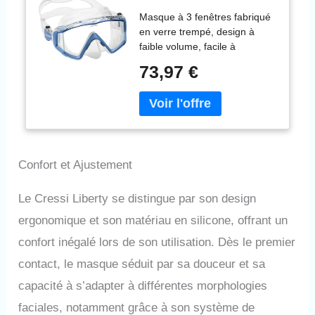
Transparent/Saphir
Masque à 3 fenêtres fabriqué
en verre trempé, design à
faible volume, facile à
nettoyer. Idéal pour la plongée
73,97 €
sous-marine et la plongée
avec tuba Jupe et sangle 100
% silicone combinés pour un
ajustement parfait et une
étanchéité sur le visage
Boucles pivotantes à bouton-
Confort et Ajustement
poussoir : pour des
ajustements faciles et rapides
Poche nasale facile d'accès à
Le Cressi Liberty se distingue par son design
une main pour l'égalisation de
ergonomique et son matériau en silicone, offrant un
l'oreille Cadre coloré effet
peint par pulvérisation qui
confort inégalé lors de son utilisation. Dès le premier
rend le masque élégant et
contact, le masque séduit par sa douceur et sa
beau à voir
capacité à s’adapter à différentes morphologies
faciales, notamment grâce à son système de