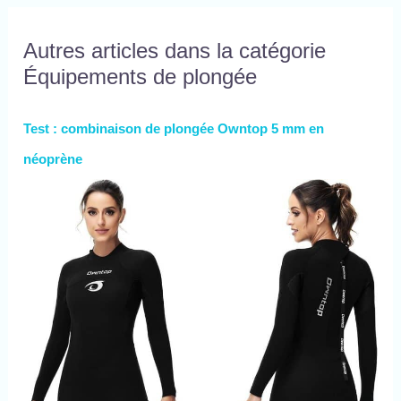
notre masque avec une
caméra de sport (caméra
Autres articles dans la catégorie
non incluse). [plus
confortable] ajustement
Équipements de plongée
rapide de la boucle du
masque à cliquet et de la
plinthe en caoutchouc de
Test : combinaison de plongée Owntop 5 mm en
silicone souple et de haute
qualité pour un confort
néoprène
ultime