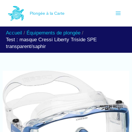
Aller
R
au
Plongée à la Carte
e
contenu
c
Accueil
Équipements de plongée
h
Test : masque Cressi Liberty Triside SPE
e
transparent/saphir
r
c
h
e
r