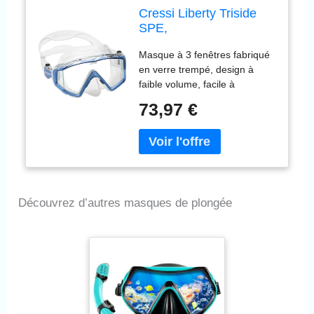
Cressi Liberty Triside
SPE,
Transparent/Saphir
Masque à 3 fenêtres fabriqué
en verre trempé, design à
faible volume, facile à
nettoyer. Idéal pour la plongée
73,97 €
sous-marine et la plongée
avec tuba Jupe et sangle 100
% silicone combinés pour un
ajustement parfait et une
étanchéité sur le visage
Boucles pivotantes à bouton-
Découvrez d’autres masques de plongée
poussoir : pour des
ajustements faciles et rapides
Poche nasale facile d'accès à
une main pour l'égalisation de
l'oreille Cadre coloré effet
peint par pulvérisation qui
rend le masque élégant et
beau à voir