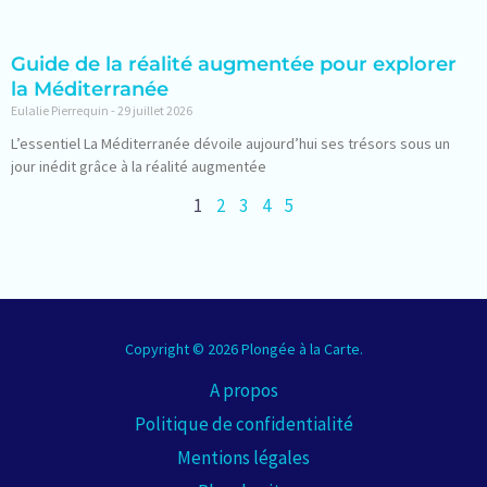
Guide de la réalité augmentée pour explorer
la Méditerranée
Eulalie Pierrequin
29 juillet 2026
L’essentiel La Méditerranée dévoile aujourd’hui ses trésors sous un
jour inédit grâce à la réalité augmentée
1
2
3
4
5
Copyright © 2026 Plongée à la Carte.
A propos
Politique de confidentialité
Mentions légales