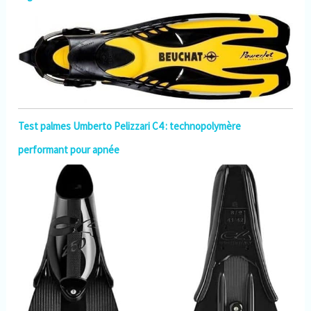
Test palmes Umberto Pelizzari C4 : technopolymère
performant pour apnée