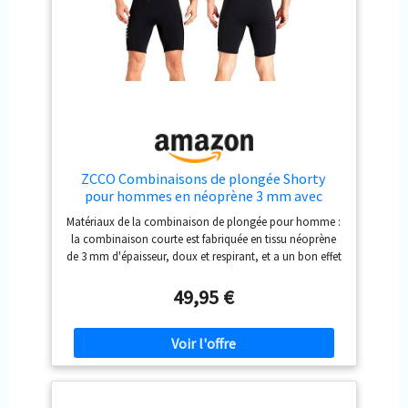
sous-marine, le stand-up paddle, le surf, le kayak, la
natation, le surf, le canoë, le bodyboard, le wakeboard,
la planche à voile, la pêche. CONCEPTION UNIQUE DE
COMBINAISON DE BAIN - Ajustement réglable autour du
cou. Col rond et manchette avec design en cuir lisse.
ZCCO Combinaisons de plongée Shorty
pour hommes en néoprène 3 mm avec
fermeture éclair avant pour la plongée, la
Matériaux de la combinaison de plongée pour homme :
natation, le surf et la plongée avec tuba
la combinaison courte est fabriquée en tissu néoprène
de 3 mm d'épaisseur, doux et respirant, et a un bon effet
d'isolation thermique, ce qui peut fournir assez de
protection et de confort lors de la plongée. Fermeture
49,95 €
éclair sur le devant : les combinaisons de plongée
courtes pour homme et femme ont une fermeture éclair
sur le devant pour un enfilage et un ajustement faciles,
vous pouvez rapidement mettre ou enlever la
combinaison de plongée, ce qui est très pratique.
Utilisations des combinaisons de plongée : cette