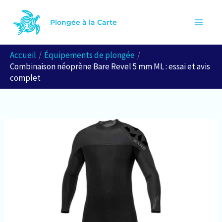
Aller
R
au
Plongée à la Carte
e
contenu
c
Accueil
Équipements de plongée
h
Combinaison néoprène Bare Revel 5 mm ML : essai et avis
e
complet
r
c
h
e
r