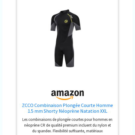
combinaison est adaptée pour les sports nautiques, tels
que la plongée, le surf, la pêche, la natation, la plongée
avec tuba, la plongée, le canoë et le kayak. Méthode de
lavage des combinaisons de plongée : rincer à l'eau
claire ou laver à la main, ne pas utiliser de machine à
laver ou de sèche-linge, afin de ne pas endommager le
matériau et la qualité de la combinaison de plongée.
Plusieurs tailles : cette combinaison est disponible en
plusieurs tailles, adaptée pour les amateurs de plongée
de différentes formes.
ZCCO Combinaison Plongée Courte Homme
1.5 mm Shorty Néoprène Natation XXL
Les combinaisons de plongée courtes pour hommes en
néoprène CR de qualité premium incluent du nylon et
du spandex. Flexibilité suffisante, matériaux