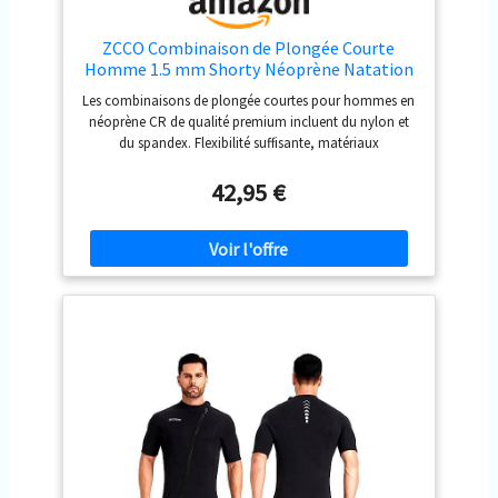
ZCCO Combinaison de Plongée Courte
Homme 1.5 mm Shorty Néoprène Natation
L
Les combinaisons de plongée courtes pour hommes en
néoprène CR de qualité premium incluent du nylon et
du spandex. Flexibilité suffisante, matériaux
écologiques, ne vous inquiétez pas de l’intimité avec
votre peau. PROTECTION INTÉGRALE DU CORPS - La
42,95 €
combinaison de plongée en néoprène de 1,5 mm offre
une protection thermique amplement suffisante
(MAINTIENT LA CHALEUR). Le rembourrage
supplémentaire au niveau de la poitrine offre une
protection, vous aide à flotter dans l'eau car il est en
néoprène. ※【Le poids de référence est le premier
facteur, suivi de la taille, sélectionnez la taille en suivant
nos conseils.】 DÉTAIL DE LA COMBINAISON DE
PLONGÉE - La fermeture éclair YKK très résistante avec
fermeture à tirette/crochet et boucle au dos est facile à
enfiler et à retirer, les coutures plates vous offrent une
combinaison de surf lisse. Combinaison de plongée
multi-sports - Conçue pour tous les sports nautiques
comme la plongée, la pêche sous-marine, la plongée