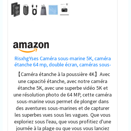
RisxhgYses Caméra sous-marine 5K, caméra
étanche 64 mp, double écran, caméras sous-
marines pour la plongée avec tuba, zoom
【Caméra étanche à la poussière 4K】Avec
numérique 16x, WiFi, appareil photo
une capacité étanche, avec notre caméra
numérique étanche, batterie 1200 mAh
étanche 5K, avec une superbe vidéo 5K et
une résolution photo de 64 MP, cette caméra
sous-marine vous permet de plonger dans
des aventures sous-marines et de capturer
les superbes vues sous les vagues. Que vous
exploriez sous l'eau, que vous profitiez d'une
journée à la plage ou que vous vous lanciez