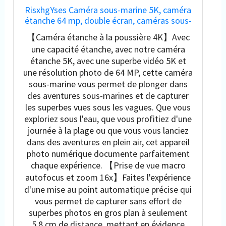
RisxhgYses Caméra sous-marine 5K, caméra
étanche 64 mp, double écran, caméras sous-
marines pour la plongée avec tuba, zoom
【Caméra étanche à la poussière 4K】Avec
numérique 16x, WiFi, appareil photo
une capacité étanche, avec notre caméra
numérique étanche, batterie 1200 mAh
étanche 5K, avec une superbe vidéo 5K et
une résolution photo de 64 MP, cette caméra
sous-marine vous permet de plonger dans
des aventures sous-marines et de capturer
les superbes vues sous les vagues. Que vous
exploriez sous l'eau, que vous profitiez d'une
journée à la plage ou que vous vous lanciez
dans des aventures en plein air, cet appareil
photo numérique documente parfaitement
chaque expérience. 【Prise de vue macro
autofocus et zoom 16x】Faites l'expérience
d'une mise au point automatique précise qui
vous permet de capturer sans effort de
superbes photos en gros plan à seulement
5,8 cm de distance, mettant en évidence