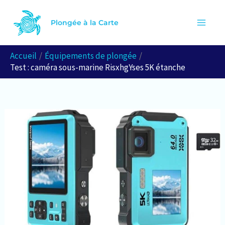
Aller
R
au
Plongée à la Carte
e
contenu
c
Accueil
Équipements de plongée
h
Test : caméra sous-marine RisxhgYses 5K étanche
e
r
c
h
e
r