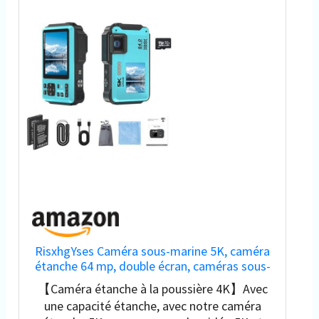
RisxhgYses Caméra sous-marine 5K, caméra
étanche 64 mp, double écran, caméras sous-
marines pour la plongée avec tuba, zoom
【Caméra étanche à la poussière 4K】Avec
numérique 16x, WiFi, appareil photo
une capacité étanche, avec notre caméra
numérique étanche, batterie 1200 mAh