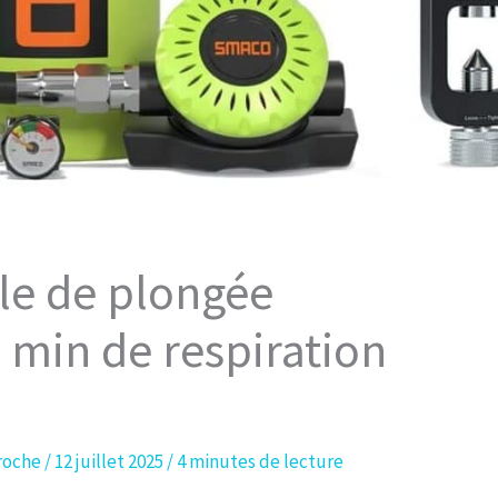
lle de plongée
 min de respiration
roche
/
12 juillet 2025
/
4 minutes de lecture