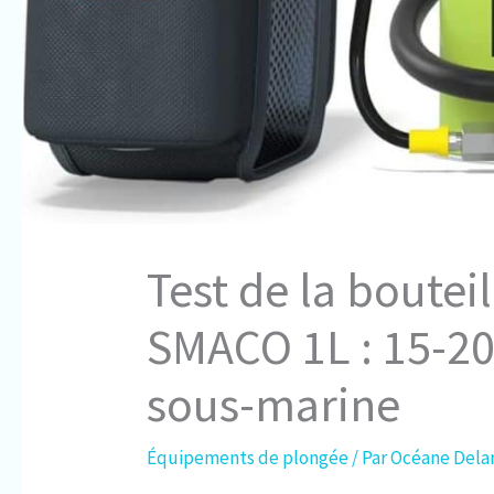
Test de la boutei
SMACO 1L : 15-20
sous-marine
Équipements de plongée
/ Par
Océane Dela