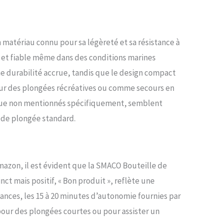
e sécurité; équipé d'un interrupteur de valve
e, qui peut être désactivé lorsqu'il n'est pas utilisé pour
 fuites d'air. Conception professionnelle: La tête
gonflable de 8 mm peut correspondre à la plupart des
 matériau connu pour sa légèreté et sa résistance à
s gonflables; l'interface de tuyau moyenne pression
ter et fiable même dans des conditions marines
360 ° rend la valve respiratoire plus pratique à utiliser;
n manomètre fluorescent prolongé, vous pouvez
ne durabilité accrue, tandis que le design compact
 comprendre le temps de plongée restant lors de la
pour des plongées récréatives ou comme secours en
ne fois la boîte de plongée démontée, vous pouvez la
s l'avion et l'utiliser une fois qu'elle est gonflée à
n que non mentionnés spécifiquement, semblent
. Ce que vous recevrez: Paquet B contient : une
 de plongée standard.
de plongée S400Pro, un régulateur, un adaptateur de
de plongée, un sac à dos, un sac d'accessoires de
 un manuel d'utilisation. Si vous avez des questions sur
 veuillez nous contacter à temps.
mazon, il est évident que la SMACO Bouteille de
cinct mais positif, « Bon produit », reflète une
ances, les 15 à 20 minutes d’autonomie fournies par
our des plongées courtes ou pour assister un