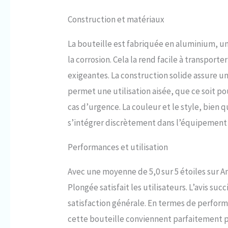
pour plus d
respiratoir
Construction et matériaux
réduire les
masculine 
La bouteille est fabriquée en aluminium, un
équipement
la corrosion. Cela la rend facile à transpor
rotative à 
équipé d'u
exigeantes. La construction solide assure u
facilement
permet une utilisation aisée, que ce soit 
plongée; U
prendre dan
cas d’urgence. La couleur et le style, bie
destination
s’intégrer discrètement dans l’équipement
bouteille 
bouteille 
rechange et
Performances et utilisation
le produit,
Avec une moyenne de 5,0 sur 5 étoiles sur A
Plongée satisfait les utilisateurs. L’avis suc
satisfaction générale. En termes de perform
cette bouteille conviennent parfaitement p