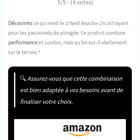
5/5 - (4 votes)
Découvrez
ce qui rend le
O’Neill Reactor-2
si attrayant
pour les passionnés de plongée. Ce produit combine
performance
et
confort
, mais qu’en est-il réellement
sur le terrain ?
🔍
Assurez-vous que cette combinaison
est bien adaptée à vos besoins avant de
finaliser votre choix.