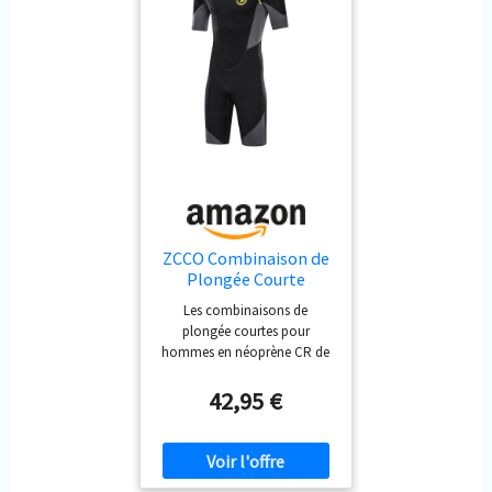
beaucoup moins d’eau
pénètre à l’intérieur. -
Genouillère anti-abrasion :
offre une meilleure
protection pour votre genou.
- Comment il nous réchauffe
: C’est une combinaison
mouillée, alors l’eau pénètre,
mais elle nous réchauffe
rapidement sur notre peau.
Plus vous portez serré, plus
vous serez chaud dans l'eau.
ZCCO Combinaison de
Plongée Courte
Homme 1.5 mm Shorty
Les combinaisons de
Néoprène Natation L
plongée courtes pour
hommes en néoprène CR de
qualité premium incluent du
nylon et du spandex.
42,95 €
Flexibilité suffisante,
matériaux écologiques, ne
vous inquiétez pas de
l’intimité avec votre peau.