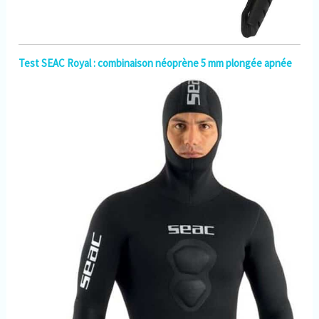
Test SEAC Royal : combinaison néoprène 5 mm plongée apnée