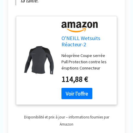
la taille.
O'NEILL Wetsuits
Réacteur-2
Combinaisons de
Néoprène Coupe serrée
plongée,
Pull Protection contre les
Graphite/Noir/Gris
éruptions Connecteur
Froid, XL Homme
Boardshort
114,88 €
Disponibilité et prix à jour – informations fournies par
Amazon