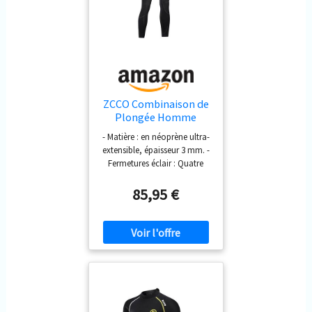
ZCCO Combinaison de
Plongée Homme
Intégrale 3 mm
- Matière : en néoprène ultra-
Néoprène Snorkeling L
extensible, épaisseur 3 mm. -
Fermetures éclair : Quatre
petites fermetures éclair sur
les bras et les jambes, pour
85,95 €
les enfiler ou les retirer
facilement par rapport à
d'autres combinaisons en
néoprène. - Joint
d’étanchéité anti-vent :
intérieur en néoprène lisse sur
le col, les bras et les jambes,
pour maintenir fermement
votre peau et garantir que