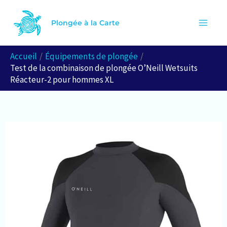
Aller
R
au
Plongée à la Carte
e
contenu
c
Accueil
Équipements de plongée
h
Test de la combinaison de plongée O’Neill Wetsuits
e
Réacteur-2 pour hommes XL
r
c
h
e
r