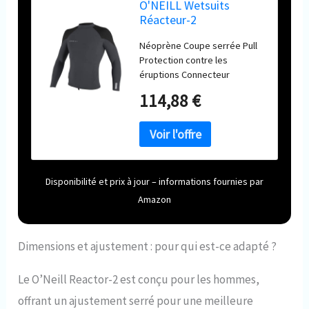
O'NEILL Wetsuits
Réacteur-2
Combinaisons de
Néoprène Coupe serrée Pull
plongée,
Protection contre les
Graphite/Noir/Gris
éruptions Connecteur
Froid, XL Homme
Boardshort
114,88 €
Disponibilité et prix à jour – informations fournies par
Amazon
Dimensions et ajustement : pour qui est-ce adapté ?
Le O’Neill Reactor-2 est conçu pour les hommes,
offrant un ajustement serré pour une meilleure