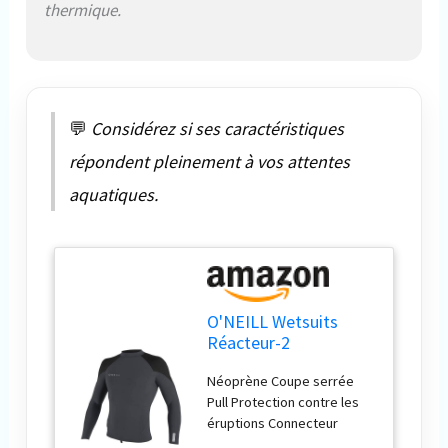
thermique.
💬
Considérez si ses caractéristiques
répondent pleinement à vos attentes
aquatiques.
O'NEILL Wetsuits
Réacteur-2
Combinaisons de
Néoprène Coupe serrée
plongée,
Pull Protection contre les
Graphite/Noir/Gris
éruptions Connecteur
Froid, XL Homme
Boardshort