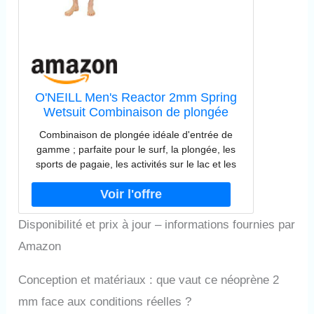
O'NEILL Men's Reactor 2mm Spring
Wetsuit Combinaison de plongée
Unisexe, Noir/Ardoise, L
Combinaison de plongée idéale d'entrée de
gamme ; parfaite pour le surf, la plongée, les
sports de pagaie, les activités sur le lac et les
journées à la plage Le système de fermeture
éclair arrière permet une entrée et une sortie
faciles avec une fermeture résistante à l'eau
Néoprène ultra extensible : matériau
Disponibilité et prix à jour – informations fournies par
incroyablement doux de qualité supérieure
Amazon
offrant une sensation supérieure, une flexibilité
et une performance accrue Le design flexible
Conception et matériaux : que vaut ce néoprène 2
des zones de pagaie sans couture utilise un
placement minimal des coutures pour plus de
mm face aux conditions réelles ?
confort et une mobilité maximale La peau lisse