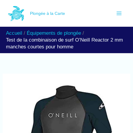
Aller
R
au
Plongée à la Carte
e
contenu
c
Accueil
Équipements de plongée
h
Test de la combinaison de surf O’Neill Reactor 2 mm
e
manches courtes pour homme
r
c
h
e
r