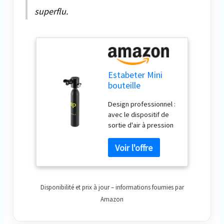
superflu.
Estabeter Mini
bouteille
d'oxygène 0,5 L
Design professionnel :
Bouteille
avec le dispositif de
d'oxygène
sortie d'air à pression
portable pour 5 à
constante, le gaz haute
10 min de plongée
pression dans la
Réservoir
bouteille est
d'oxygène pour
décompressé et
plongeur
distribué par la
Ensemble de
Disponibilité et prix à jour – informations fournies par
chambre de
plongée ‎Noir
décompression. La
Équipement de
Amazon
plaque de cuivre anti-
plongée avec
explosion fournie
manomètre