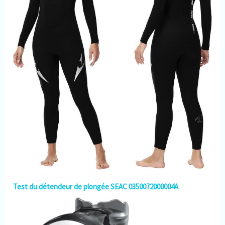
Test du détendeur de plongée SEAC 0350072000004A