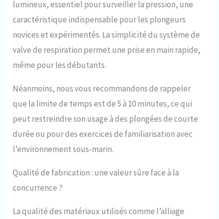
lumineux, essentiel pour surveiller la pression, une
stable et résistante à la
pression, à la rouille, à
caractéristique indispensable pour les plongeurs
l'usure et à la corrosion
novices et expérimentés. La simplicité du système de
par l'eau de mer grâce au
procédé d'extrusion à
valve de respiration permet une prise en main rapide,
chaud, au moulage
même pour les débutants.
intégré, à la peinture par
pulvérisation et au
Néanmoins, nous vous recommandons de rappeler
polissage haute brillance.
Le masque de protection
que la limite de temps est de 5 à 10 minutes, ce qui
respiratoire est fabriqué
peut restreindre son usage à des plongées de courte
en silicone de qualité
alimentaire avec
durée ou pour des exercices de familiarisation avec
anodisation dure et
l’environnement sous-marin.
brouillard salin, lisse et
sans odeur, ne se
déforme pas et ne se
Qualité de fabrication : une valeur sûre face à la
casse pas facilement
concurrence ?
Léger et portable : le
poids léger de 1 kg, le
La qualité des matériaux utilisés comme l’alliage
cordon anti-perte et le