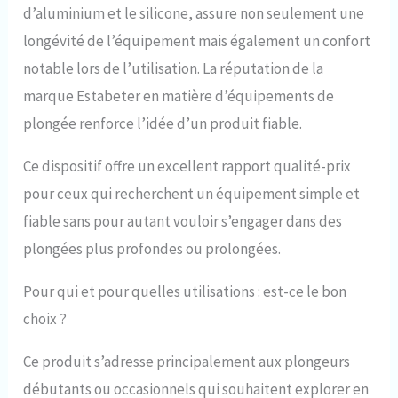
sac de rangement vous
d’aluminium et le silicone, assure non seulement une
permettent de
longévité de l’équipement mais également un confort
transporter facilement
l'appareil et vous pouvez
notable lors de l’utilisation. La réputation de la
même l'emporter en
marque Estabeter en matière d’équipements de
avion/train lorsque vous
séparez la valve et le
plongée renforce l’idée d’un produit fiable.
corps de la bouteille
Apparence élégante : le
Ce dispositif offre un excellent rapport qualité-prix
design cylindrique et la
pour ceux qui recherchent un équipement simple et
couleur noire
intemporelle, ainsi que la
fiable sans pour autant vouloir s’engager dans des
finition brillante qui
plongées plus profondes ou prolongées.
augmente la texture,
donnent à cette bouteille
de plongée un aspect
Pour qui et pour quelles utilisations : est-ce le bon
élégant et moderne, qui
choix ?
est un ajout formidable à
votre plongée
Ce produit s’adresse principalement aux plongeurs
débutants ou occasionnels qui souhaitent explorer en