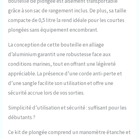
que vous ayez une
bouteille de plongée est aisément transportable
expérience de plongée
grâce à son sac de rangement inclus. De plus, sa taille
sûre et meilleure
compacte de 0,5 litre la rend idéale pour les courtes
Excellente performance :
la capacité de 0,49 L
plongées sans équipement encombrant.
vous permet de respirer
sous l'eau pendant 5 à 10
La conception de cette bouteille en alliage
minutes. Il convient non
seulement aux plongeurs
d’aluminium garantit une robustesse face aux
débutants et aux
conditions marines, tout en offrant une légèreté
plongeurs sportifs
(moins de 33 ft), mais
appréciable. La présence d’une corde anti-perte et
peut également être
d’une sangle facilite son utilisation et offre une
utilisé comme source de
gaz de rechange pour les
sécurité accrue lors de vos sorties.
plongeurs
professionnels (moins de
Simplicité d’utilisation et sécurité : suffisant pour les
100 ft) Longue durée de
débutants ?
vie : La bouteille de
plongée est fabriquée en
alliage d'aluminium de
Ce kit de plongée comprend un manomètre étanche et
haute qualité, qui est