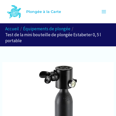
Aller
R
au
Plongée à la Carte
e
contenu
c
Accueil
Équipements de plongée
h
Test de la mini bouteille de plongée Estabeter 0, 5 l
e
portable
r
c
h
e
r