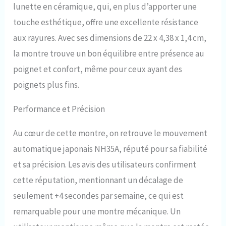
traitement antireflet AR,
lunette en céramique, qui, en plus d’apporter une
mouvement automatique
touche esthétique, offre une excellente résistance
japonais NH35A, réserve
d'énergie de 41 heures,
aux rayures. Avec ses dimensions de 22 x 4,38 x 1,4 cm,
remontage automatique
la montre trouve un bon équilibre entre présence au
bidirectionnel, avec fonction
d'arrêt à la seconde. [Taille de la
poignet et confort, même pour ceux ayant des
montre] : 20 mm de large, 47,2
poignets plus fins.
mm de long, diamètre du boîtier
43,8 mm, épaisseur 14 mm
Performance et Précision
(verre et boîtier compris),
convient aux poignets de 14 à
18 mm, plusieurs micro-trous,
Au cœur de cette montre, on retrouve le mouvement
vous pouvez rapidement
automatique japonais NH35A, réputé pour sa fiabilité
ajuster la longueur du bracelet.
[Caractéristiques de la montre] :
et sa précision. Les avis des utilisateurs confirment
étanche à 200 mètres, cadran
cette réputation, mentionnant un décalage de
bleu océan profond, bracelet en
acier et boucle déployante à
seulement +4 secondes par semaine, ce qui est
double fermeture, lunette
remarquable pour une montre mécanique. Un
tournante unidirectionnelle,
couronne vissée, verre saphir,