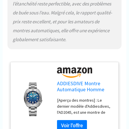
double fermeture, lunette
l’étanchéité reste perfectible, avec des problèmes
tournante unidirectionnelle,
de buée sous l’eau. Malgré cela, le rapport qualité-
couronne vissée, verre saphir,
ampoule super lumineuse
prix reste excellent, et pour les amateurs de
BGW9, mouvement mécanique
montres automatiques, elle offre une expérience
japonais NH35A. [Rétro-
globalement satisfaisante.
éclairage] : Super lumineux
BGW9, aiguilles et graduations
lumineuses bleues, s'allument
automatiquement dans
l'obscurité, excellente lumière,
une superbe montre analogique
pour hommes.
ADDIESDIVE Montre
Automatique Homme
NH35A Verre Saphir
[Aperçu des montres] : Le
Luxueux Montre de
dernier modèle d'Addiesdives,
plongée Tortue Montre
l'AD2045, est une montre de
analogique Homme -
plongée bleue pour hommes,
Bleu Marine
étanche à 200 mètres, avec des