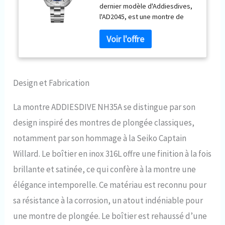
dernier modèle d'Addiesdives,
plongée Tortue Montre
l'AD2045, est une montre de
analogique Homme -
plongée bleue pour hommes,
Bleu Marine
étanche à 200 mètres, avec des
éléments de profondeur. Le
cadran 3D est gravé de motifs
de fonds marins. Les grands
repères tridimensionnels
Design et Fabrication
classiques des heures sont
recouverts de matière
La montre ADDIESDIVE NH35A se distingue par son
luminescente BGW9 et le boîtier
design inspiré des montres de plongée classiques,
classique en forme de tortue
est associé à un bracelet en
notamment par son hommage à la Seiko Captain
acier inoxydable 316L de qualité
Willard. Le boîtier en inox 316L offre une finition à la fois
marine avec une boucle
déployante à double fermeture.
brillante et satinée, ce qui confère à la montre une
[Matériaux de la montre] :
élégance intemporelle. Ce matériau est reconnu pour
Boîtier et bracelet en acier
inoxydable 316L, lunette en
sa résistance à la corrosion, un atout indéniable pour
acier inoxydable 316L et verre
une montre de plongée. Le boîtier est rehaussé d’une
saphir synthétique avec