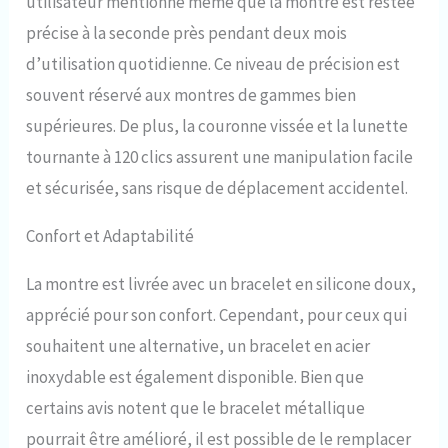
utilisateur mentionne même que la montre est restée
ampoule super lumineuse
précise à la seconde près pendant deux mois
BGW9, mouvement mécanique
japonais NH35A. [Rétro-
d’utilisation quotidienne. Ce niveau de précision est
éclairage] : Super lumineux
souvent réservé aux montres de gammes bien
BGW9, aiguilles et graduations
lumineuses bleues, s'allument
supérieures. De plus, la couronne vissée et la lunette
automatiquement dans
tournante à 120 clics assurent une manipulation facile
l'obscurité, excellente lumière,
et sécurisée, sans risque de déplacement accidentel.
une superbe montre analogique
pour hommes.
Confort et Adaptabilité
La montre est livrée avec un bracelet en silicone doux,
apprécié pour son confort. Cependant, pour ceux qui
souhaitent une alternative, un bracelet en acier
inoxydable est également disponible. Bien que
certains avis notent que le bracelet métallique
pourrait être amélioré, il est possible de le remplacer