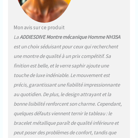
acier inoxydable 316L et verre
saphir synthétique avec
traitement antireflet AR,
mouvement automatique
Mon avis sur ce produit
japonais NH35A, réserve
La
ADDIESDIVE Montre mécanique Homme NH35A
d'énergie de 41 heures,
remontage automatique
est un choix séduisant pour ceux qui recherchent
bidirectionnel, avec fonction
une montre de qualité à un prix compétitif. Sa
d'arrêt à la seconde. [Taille de la
montre] : 20 mm de large, 47,2
finition est belle, et le verre saphir ajoute une
mm de long, diamètre du boîtier
touche de luxe indéniable. Le mouvement est
43,8 mm, épaisseur 14 mm
(verre et boîtier compris),
précis, garantissant une fiabilité impressionnante
convient aux poignets de 14 à
au quotidien. De plus, le design attrayant et la
18 mm, plusieurs micro-trous,
vous pouvez rapidement
bonne lisibilité renforcent son charme. Cependant,
ajuster la longueur du bracelet.
quelques défauts viennent ternir le tableau : le
[Caractéristiques de la montre] :
étanche à 200 mètres, cadran
bracelet métallique paraît de qualité inférieure et
bleu océan profond, bracelet en
peut poser des problèmes de confort, tandis que
acier et boucle déployante à