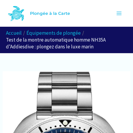
Aller
R
au
Plongée à la Carte
e
contenu
c
Accueil
Équipements de plongée
h
Test de la montre automatique homme NH35A
e
d’Addiesdive : plongez dans le luxe marin
r
c
h
e
r