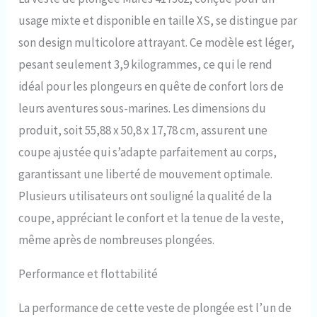
poids SLS, ce Mares Bolt SLS
usage mixte et disponible en taille XS, se distingue par
BCD supporte une capacité de 4
+ 4 kg pour les tailles XS à M et 6
son design multicolore attrayant. Ce modèle est léger,
+ 6 kg pour les tailles L et XL.
pesant seulement 3,9 kilogrammes, ce qui le rend
Les indicateurs visuels
confirment le bon
idéal pour les plongeurs en quête de confort lors de
positionnement du poids,
leurs aventures sous-marines. Les dimensions du
améliorant la sécurité pendant
vos plongées Design
produit, soit 55,88 x 50,8 x 17,78 cm, assurent une
ergonomique pour tous les
coupe ajustée qui s’adapte parfaitement au corps,
plongeurs – Avec une fermeture
à sangle ventrale réglable et un
garantissant une liberté de mouvement optimale.
système de poids monté à
Plusieurs utilisateurs ont souligné la qualité de la
l'arrière, le Mares Bolt SLS BCD
offre un design ergonomique
coupe, appréciant le confort et la tenue de la veste,
qui répond aux besoins des
même après de nombreuses plongées.
plongeurs les plus exigeants,
assurant un confort lors de
Performance et flottabilité
longues plongées
Fonctionnalité et
personnalisation : cet appareil
La performance de cette veste de plongée est l’un de