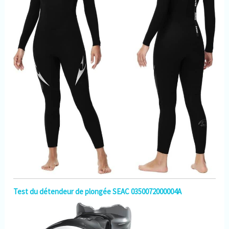
attentivement le tableau des
tailles en détail et
sélectionner la bonne taille
en fonction de vos mesures.
Si la combinaison que vous
recevez ne vous convient
pas, n'hésitez pas à nous
contacter.
Test du détendeur de plongée SEAC 0350072000004A