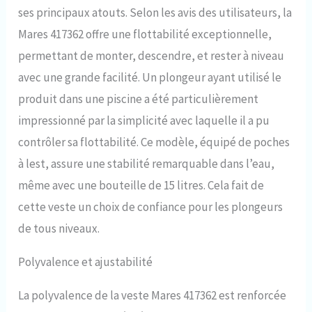
de contrôle de flottabilité
ses principaux atouts. Selon les avis des utilisateurs, la
Mares Bolt SLS comprend une
pochette pliable, des poches
Mares 417362 offre une flottabilité exceptionnelle,
de poids réglables et divers
permettant de monter, descendre, et rester à niveau
anneaux en D pour la fixation du
matériel. Les étiquettes de
avec une grande facilité. Un plongeur ayant utilisé le
personnalisation sur les
produit dans une piscine a été particulièrement
pochettes de ballast facilitent la
personnalisation Durable et
impressionné par la simplicité avec laquelle il a pu
facile à transporter : fabriqué à
contrôler sa flottabilité. Ce modèle, équipé de poches
partir de Cordura 420, le Bolt
SLS BDC est conçu pour durer
à lest, assure une stabilité remarquable dans l’eau,
et est facile à transporter, ne
même avec une bouteille de 15 litres. Cela fait de
pesant que 3,9 kg. Le sac à dos
monobloc prend en charge les
cette veste un choix de confiance pour les plongeurs
réservoirs simples ou jumeaux,
de tous niveaux.
ce qui le rend parfait pour
toutes les aventures de
Polyvalence et ajustabilité
plongée
La polyvalence de la veste Mares 417362 est renforcée