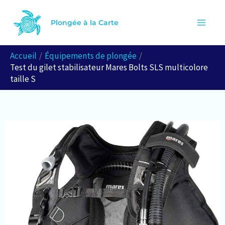
Aller
R
au
Plongée à la Carte
e
contenu
c
Accueil
Équipements de plongée
h
Test du gilet stabilisateur Mares Bolts SLS multicolore
e
taille S
r
c
h
e
r