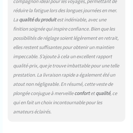
compagnon idéal pour les voyages, permettant de
pochette pliable, des poches
de poids réglables et divers
réduire la fatigue lors des longues journées en mer.
anneaux en D pour la fixation du
La
qualité du produit
est indéniable, avec une
matériel. Les étiquettes de
personnalisation sur les
finition soignée qui inspire confiance. Bien que les
pochettes de ballast facilitent la
possibilités de réglage soient légèrement en retrait,
personnalisation Durable et
facile à transporter : fabriqué à
elles restent suffisantes pour obtenir un maintien
partir de Cordura 420, le Bolt
impeccable. S’ajoute à cela un excellent rapport
SLS BDC est conçu pour durer
qualité-prix, que je trouve imbattable pour une telle
et est facile à transporter, ne
pesant que 3,9 kg. Le sac à dos
prestation. La livraison rapide a également été un
monobloc prend en charge les
atout non négligeable. En résumé, cette veste de
réservoirs simples ou jumeaux,
ce qui le rend parfait pour
plongée conjugue à merveille
confort
et
qualité
, ce
toutes les aventures de
qui en fait un choix incontournable pour les
plongée
amateurs éclairés.