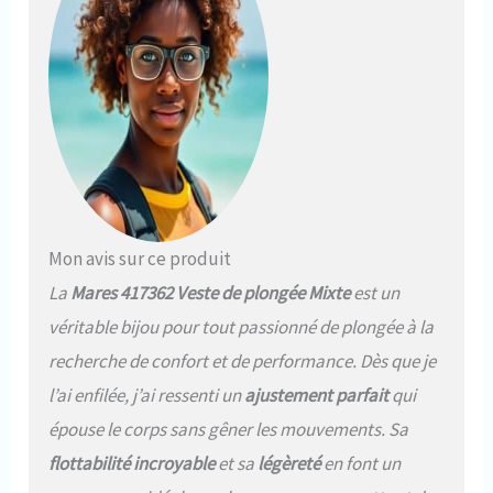
+ 4 kg pour les tailles XS à M et 6
+ 6 kg pour les tailles L et XL.
Les indicateurs visuels
confirment le bon
positionnement du poids,
améliorant la sécurité pendant
vos plongées Design
ergonomique pour tous les
plongeurs – Avec une fermeture
à sangle ventrale réglable et un
système de poids monté à
Mon avis sur ce produit
l'arrière, le Mares Bolt SLS BCD
La
Mares 417362 Veste de plongée Mixte
est un
offre un design ergonomique
qui répond aux besoins des
véritable bijou pour tout passionné de plongée à la
plongeurs les plus exigeants,
recherche de confort et de performance. Dès que je
assurant un confort lors de
longues plongées
l’ai enfilée, j’ai ressenti un
ajustement parfait
qui
Fonctionnalité et
épouse le corps sans gêner les mouvements. Sa
personnalisation : cet appareil
de contrôle de flottabilité
flottabilité incroyable
et sa
légèreté
en font un
Mares Bolt SLS comprend une