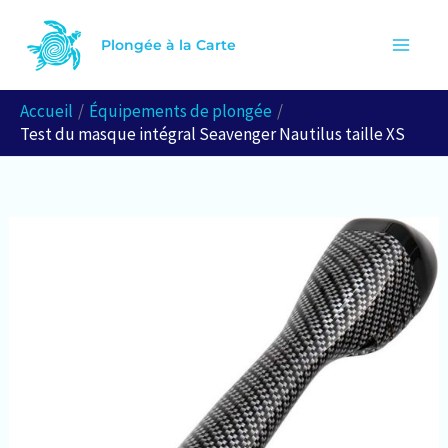
Aller
Rechercher
au
Plongée à la Carte
contenu
Accueil
Équipements de plongée
Test du masque intégral Seavenger Nautilus taille XS