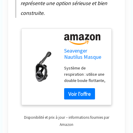
représente une option sérieuse et bien
construite.
Seavenger
Nautilus Masque
de plongée
Système de
intégral avec tuba
respiration : utilise une
avec nouveau
double boule flottante,
système
un canal d'entrée
respiratoire (fibre
complet et des valves
de carbone, taille
de sortie
XS)
unidirectionnelles.
Lentille moderne : la
Disponibilité et prix à jour – informations fournies par
lentille panoramique
inclinée à 180° utilise la
Amazon
technologie anti-buée,