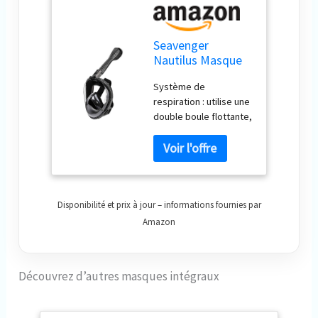
Seavenger
Nautilus Masque
de plongée
Système de
intégral avec tuba
respiration : utilise une
avec nouveau
double boule flottante,
système
un canal d'entrée
respiratoire (fibre
complet et des valves
de carbone, taille
de sortie
XS)
unidirectionnelles.
Lentille moderne : la
Disponibilité et prix à jour – informations fournies par
lentille panoramique
inclinée à 180° utilise la
Amazon
technologie anti-buée,
anti-fuite et anti-
vertiges. Ajustement
Découvrez d’autres masques intégraux
sécurisé : disponible
en 3 tailles avec
sangles élastiques