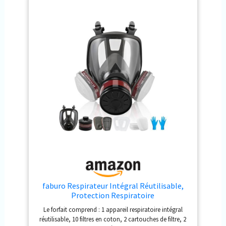
réglables pour un
ajustement parfait.
Image parfaite :
documentez votre
aventure sous-marine
avec le support de
caméra d'action
amovible. Sac
d'accessoires :
comprend une paire de
bouchons d'oreille, un
joint torique, une valve,
un sac de rangement
pour masque et un
manuel de l'utilisateur
(français non garanti).
faburo Respirateur Intégral Réutilisable,
Protection Respiratoire
Le forfait comprend : 1 appareil respiratoire intégral
réutilisable, 10 filtres en coton, 2 cartouches de filtre, 2