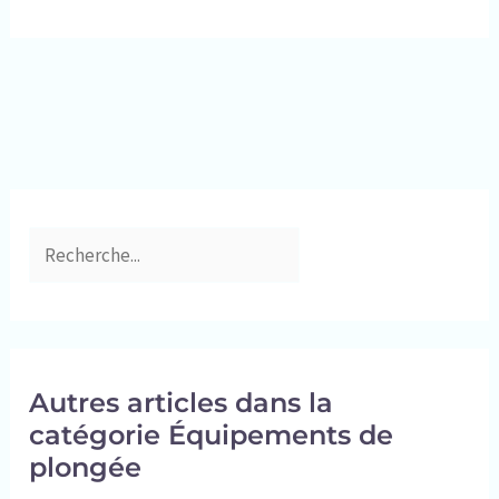
filtrants et 1 filtre à charbon actif de 40 mm. Nous nous
étanchéité parfaite et un confort longue durée. Conçu
engageons à garantir votre satisfaction à 100 %. Si vous
pour la mer comme pour la piscine. Alternative haut de
avez des questions, veuillez nous contacter
gamme au masque tuba adulte classique. RESPIRATION
directement. Nous fournirons un soutien après-vente
NATURELLE – EASY-BREATH - Respirez facilement par le
solide pour les masques à gaz nucléaires et chimiques
nez et la bouche. La technologie Easy-Breath
transforme le masque snorkeling adulte en une solution
fluide et intuitive, idéale pour le snorkeling et les sorties
détente. GARANTIE KAIMANA – RETOUR 100 JOURS -
Qualité éprouvée et service client dédié. Retour étendu à
100 jours sur toute la gamme KAIMANA. Une fiabilité
appréciée pour tout masque tuba ou masque et tuba
adulte.
Autres articles dans la
catégorie Équipements de
plongée