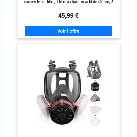
couvercles de filtre, 1 filtre à charbon actif de 40 mm, 5
paires de gants et 1 manuel d’instructions. Les gants
conviennent pour les travaux extérieurs, le ménage, la
45,99 €
transformation des aliments, les travaux de laboratoire,
etc. (Remarque : cet appareil respiratoire n’est pas
recommandé pour les porteurs de lunettes.) Protection
professionnelle: Notre respirateur facial complet est livré
avec un filtre à charbon actif de 40 mm, offrant une
protection efficace contre la poussière, les gaz, les
vapeurs, les particules et les produits chimiques. Son
interface universelle permet de remplacer les filtres sans
problème de compatibilité. L’appareil peut être nettoyé
et réutilisé. Confort D’Utilisation Longue Durée: Notre
respirateur facial complet est fabriqué en silicone
élastique de qualité alimentaire, entièrement étanche,
souple, confortable, durable et sûr. Le joint en silicone
souple assure une excellente étanchéité à l’air, tandis
que le bandeau réglable s’adapte à la plupart des
utilisateurs. Il constitue le choix idéal pour un port
prolongé, sans provoquer de fatigue. Design
exceptionnel: Ce respirateur chimique avec filtres est
équipé d’une large lentille en polycarbonate
transparent, dotée de fonctions anti-buée et anti-
rayures, et dispose d’un double système de filtration