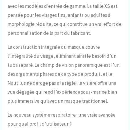
avec les modèles d’entrée de gamme. La taille XS est
caméra d'action
amovible. Sac
pensée pour les visages fins, enfants ou adultes à
d'accessoires :
morphologie réduite, ce qui constitue un vrai effort de
comprend une paire de
bouchons d'oreille, un
personnalisation de la part du fabricant.
joint torique, une valve,
un sac de rangement
La construction intégrale du masque couvre
pour masque et un
manuel de l'utilisateur
l’intégralité du visage, éliminant ainsi le besoin d’un
(français non garanti).
tuba séparé. Le champ de vision panoramique est l’un
des arguments phares de ce type de produit, et le
Nautilus ne déroge pas à la règle : la visière offre une
vue dégagée qui rend l’expérience sous-marine bien
plus immersive qu’avec un masque traditionnel.
Le nouveau système respiratoire : une vraie avancée
pour quel profil d’utilisateur ?