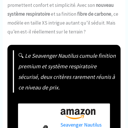
promettent confort et simplicité. Avec son
nouveau
système respiratoire
et sa finition
fibre de carbone
, ce
modèle en taille XS intrigue autant qu’il séduit. Mais
qu’en est-il réellement sur le terrain ?
🔍
Le Seavenger Nautilus cumule finition
premium et système respiratoire
sécurisé, deux critères rarement réunis à
ce niveau de prix.
Seavenger Nautilus