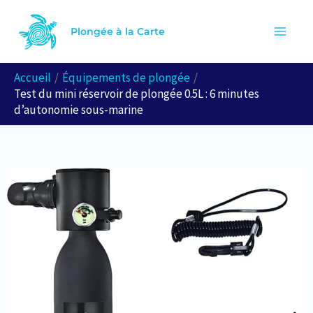
Aller
R
au
Plongée à la Carte
e
contenu
c
Accueil
Équipements de plongée
h
Test du mini réservoir de plongée 0.5L : 6 minutes
e
d’autonomie sous-marine
r
c
h
e
r