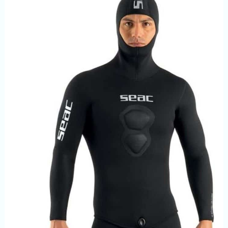
source d'air de secours pour
des plongées à 100 pieds de
profondeur. Les mini
bouteilles de plongée
conviennent à l'exploration
sous-marine, au nettoyage
de bateaux, à l'assurance
d'urgence, aux sources d'air
de secours, etc.