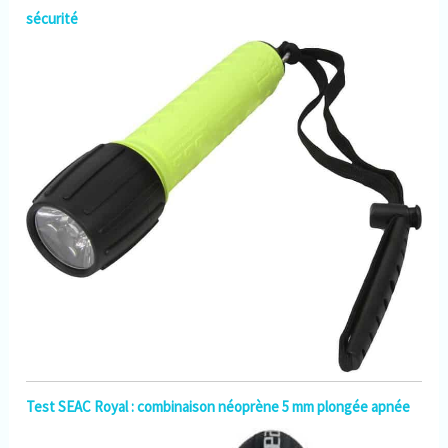
bouteille à travers le dispositif
sécurité
à pression constante, puis le
faire sortir constamment à
travers le tube à moyenne
pression, assurant une
respiration facile et sans
effort sous l'eau. Le joint
rotatif à 360° est combiné
avec un tube moyenne
pression résistant à la
pression pour obtenir
facilement une rotation libre
à 360° sous l'eau et s'adapter
à n'importe quelle posture
sous l'eau. 🏊【Conception
portable】 : après avoir été
démonté, cet équipement de
plongée peut être emporté
dans un avion et peut vous
accompagner sur n'importe
quel lieu de plongée. Sa
limite de profondeur de
Test SEAC Royal : combinaison néoprène 5 mm plongée apnée
sécurité est d'environ 33 pieds
et peut être utilisée comme