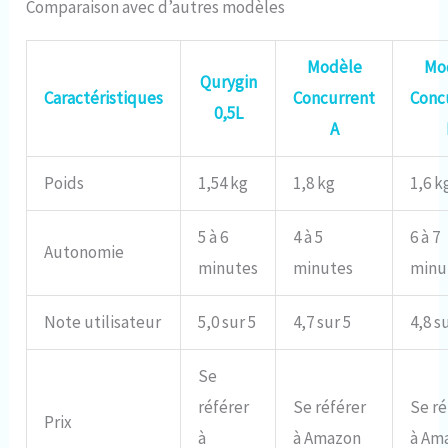
Comparaison avec d’autres modèles
Modèle
Mo
Qurygin
Caractéristiques
Concurrent
Conc
0,5L
A
Poids
1,54 kg
1,8 kg
1,6 k
5 à 6
4 à 5
6 à 7
Autonomie
minutes
minutes
minu
Note utilisateur
5,0 sur 5
4,7 sur 5
4,8 s
Se
référer
Se référer
Se ré
Prix
à
à Amazon
à Am