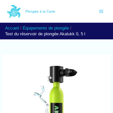
Aller
R
au
Plongée à la Carte
e
contenu
c
Accueil
Équipements de plongée
h
Test du réservoir de plongée Akalukk 0, 5 l
e
r
c
h
e
r