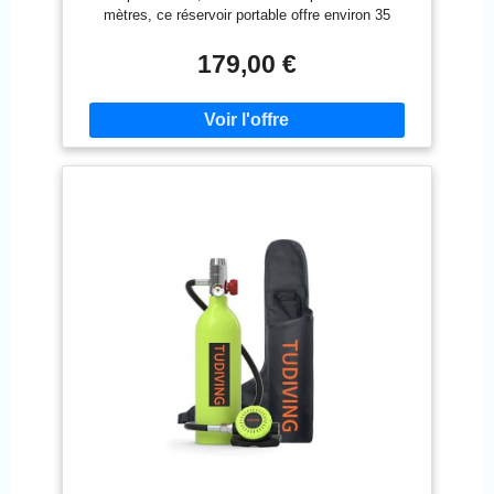
réserve d'air, design léger et compact
mètres, ce réservoir portable offre environ 35
respirations à 200 bar, avec un air filtré grâce à son
système de filtration à triple couche intégré qui
179,00 €
bloque les impuretés, assurant une performance
fiable pour la plongée en apnée, le nettoyage de
bateaux ou une utilisation d'urgence. Facile à
transporter : ce réservoir de plongée est facile à
transporter et conforme aux réglementations de
transport aérien (il suffit de séparer la tête de valve
et le corps du cylindre, il ne contient pas d'air), vous
permettant de profiter de la joie de la plongée
partout dans le monde. Idéal comme source d'air de
secours pour des profondeurs allant jusqu'à 30
mètres, il prend en charge l'exploration sous-marine,
le sauvetage d'urgence, l'entretien des piscines et
les aventures de plongée en eau peu profonde.
Sécurité améliorée et respiration aisée : Équipé d'un
dispositif anti-explosion externe et d'une valve
respiratoire améliorée, le tout nouveau mini
réservoir de plongée S300 SMACO assure une
sécurité supérieure et un flux d'air doux et facile,
offrant une expérience sous-marine fiable et
confortable à chaque fois. Remplissez votre