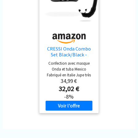
CRESSI Onda Combo
Set Black/Black -
Ensemble Masque
Confection avec masque
Onda + Tuba Mexico
Onda et tuba Mexico
pour la Plongée et Le
Fabriqué en Italie Jupe très
Snorkeling, Noir/Noir,
34,99 €
souple et très confortable
Taille Unique, Unisex
Tuba anatomique haut de
32,02 €
gamme avec soupape
-8%
Attache réglable pour le tuba