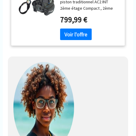
piston traditionnel AC2 INT
2ème étage Compact , 2ème
étage Octopus Pro Gilet
799,99 €
stabilisateur Start Mini
manomètre