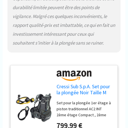
durabilité limitée peuvent être des points de
vigilance. Malgré ces quelques inconvénients, le
rapport qualité-prix est imbattable, ce qui en fait un
investissement intéressant pour ceux qui
souhaitent s’initier à la plongée sans se ruiner.
Cressi Sub S.p.A. Set pour
la plongée Noir Taille M
Set pour la plongée 1er étage à
piston traditionnel AC2 INT
2ème étage Compact , 2ème
étage Octopus Pro Gilet
799,99 €
stabilisateur Start Mini