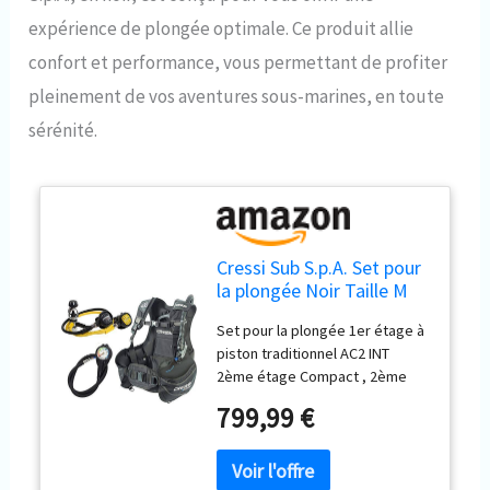
expérience de plongée optimale. Ce produit allie
confort et performance, vous permettant de profiter
pleinement de vos aventures sous-marines, en toute
sérénité.
Cressi Sub S.p.A. Set pour
la plongée Noir Taille M
Set pour la plongée 1er étage à
piston traditionnel AC2 INT
2ème étage Compact , 2ème
étage Octopus Pro Gilet
799,99 €
stabilisateur Start Mini
manomètre