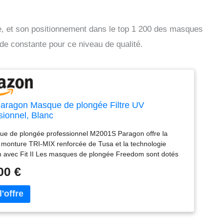
e, et son positionnement dans le top 1 200 des masques
e constante pour ce niveau de qualité.
aragon Masque de plongée Filtre UV
sionnel, Blanc
ue de plongée professionnel M2001S Paragon offre la
 monture TRI-MIX renforcée de Tusa et la technologie
 avec Fit II Les masques de plongée Freedom sont dotés
rface de jupe alvéolée avec des épaisseurs de silicone
00 €
et des stries de stabilité en plus d'une surface de jupe
 à faible friction sur la ligne de fixation. Clarté ultime et
on UV. Protection de pare-chocs en polyuréthane (PuRiMaX)
ture de cadre métallique transversale combinée à la ténacité
re du cadre en polycarbonate boulonné ensemble pour