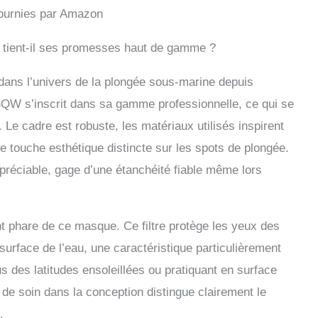
 masque de plongée très résistant. Évacuation facile : il se
 fournies par Amazon
 sous la forme d'une jupe qui facilite l'évacuation de l'eau
nettoyage
sa tient-il ses promesses haut de gamme ?
ans l’univers de la plongée sous-marine depuis
QW s’inscrit dans sa gamme professionnelle, ce qui se
Le cadre est robuste, les matériaux utilisés inspirent
ne touche esthétique distincte sur les spots de plongée.
ppréciable, gage d’une étanchéité fiable même lors
nt phare de ce masque. Ce filtre protège les yeux des
 surface de l’eau, une caractéristique particulièrement
s des latitudes ensoleillées ou pratiquant en surface
 de soin dans la conception distingue clairement le
.