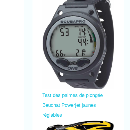
Test des palmes de plongée
Beuchat Powerjet jaunes
réglables