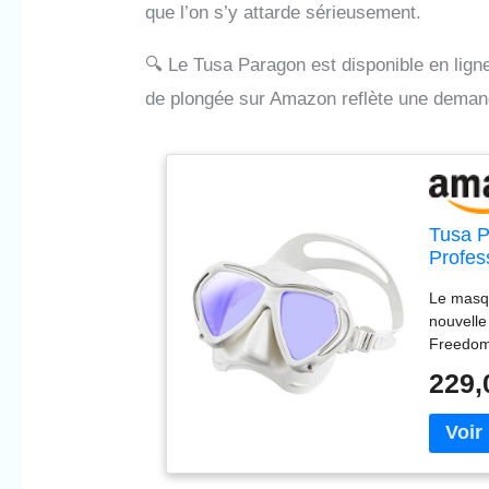
que l’on s’y attarde sérieusement.
🔍
Le Tusa Paragon est disponible en lign
de plongée sur Amazon reflète une demand
Tusa P
Profes
Le masq
nouvelle
Freedom
d'une su
229,
variées 
exclusive
protecti
et struc
supérieu