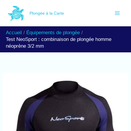
Aller
R
au
Plongée à la Carte
e
contenu
c
Accueil
Équipements de plongée
h
Test NeoSport : combinaison de plongée homme
e
néoprène 3/2 mm
r
c
h
e
r