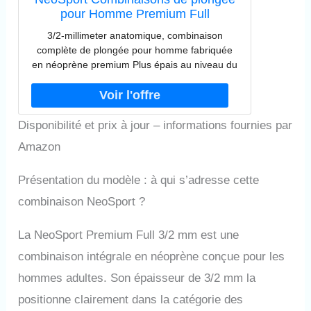
pour Homme Premium Full
Combinaison en néoprène 3/2 mm,
3/2-millimeter anatomique, combinaison
Homme, Bordure Bleue
complète de plongée pour homme fabriquée
en néoprène premium Plus épais au niveau du
torse pour base de chaleur ; son bras et les
jambes pour la mobilité Facile sur le col avec
fermeture Éclair en arrière YKK, Velcro
réglable, et lycra ajustée au niveau du poignet
Disponibilité et prix à jour – informations fournies par
et de la cheville scellés Flexible, les bonded
Amazon
knee-pads protègent une zones Coutures
plates avec spot avec du ruban adhésif aux
Présentation du modèle : à qui s’adresse cette
intersections pour une longue durée de vie.
combinaison NeoSport ?
La NeoSport Premium Full 3/2 mm est une
combinaison intégrale en néoprène conçue pour les
hommes adultes. Son épaisseur de 3/2 mm la
positionne clairement dans la catégorie des