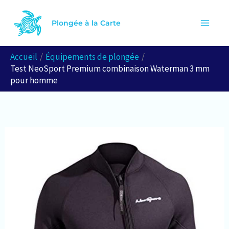
Aller
R
au
Plongée à la Carte
e
contenu
c
Accueil
Équipements de plongée
h
Test NeoSport Premium combinaison Waterman 3 mm
e
pour homme
r
c
h
e
r