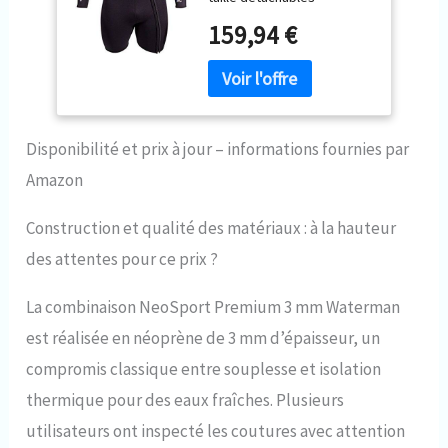
Homme, Homme,
Néoprène : fabriqué en
Noir
159,94 €
néoprène de qualité
supérieure pour un
ajustement doux et
confortable Multi-usage :
conçu pour la plongée, la
plongée avec tuba, la
Disponibilité et prix à jour – informations fournies par
plongée sous-marine, le
Amazon
wakeboard, le kayak, le
canoë et d'autres sports
Construction et qualité des matériaux : à la hauteur
nautiques Durabilité : les
points de tension et les
des attentes pour ce prix ?
coutures plates offrent une
surface intérieure et
La combinaison NeoSport Premium 3 mm Waterman
extérieure lisse pour
garantir un maximum de
est réalisée en néoprène de 3 mm d’épaisseur, un
confort et de durabilité
compromis classique entre souplesse et isolation
Caractéristiques :
comprend une poche
thermique pour des eaux fraîches. Plusieurs
intérieure pour clés, des
utilisateurs ont inspecté les coutures avec attention
coutures plates et des