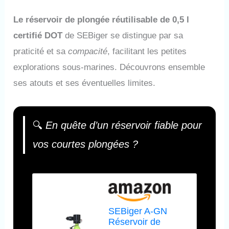
Le réservoir de plongée réutilisable de 0,5 l
certifié DOT
de SEBiger se distingue par sa
praticité et sa
compacité
, facilitant les petites
explorations sous-marines. Découvrons ensemble
ses atouts et ses éventuelles limites.
🔍
En quête d’un réservoir fiable pour
vos courtes plongées ?
SEBiger A-GN
Réservoir de