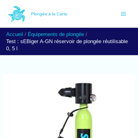
Aller
R
au
Plongée à la Carte
e
contenu
c
Accueil
Équipements de plongée
h
Test : sEBiger A-GN réservoir de plongée réutilisable
e
0, 5 l
r
c
h
e
r