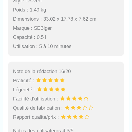
Style : A-vert
Nos réservoirs de
plongée offrent un
Poids : 1,49 kg
support technique et un
Dimensions : 33,02 x 17,78 x 7,62 cm
service après-vente. Si
Marque : SEBiger
vous avez des
questions sur les
Capacité : 0,5 l
produits d'équipement
Utilisation : 5 à 10 minutes
de plongée, n'hésitez
pas à nous contacter et
nous vous répondrons
dès que possible.
Note de la rédaction 16/20
Praticité :
Légèreté :
Facilité d’utilisation :
Qualité de fabrication :
Rapport qualité/prix :
Notes des utilisateurs 4.3/5