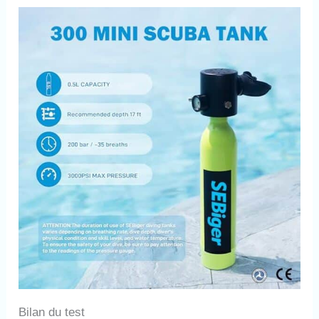
diverses activités en
eau peu profonde telles
que la plongée de
loisirs, la chasse au
trésor, le nettoyage de
navires et la plongée de
sauvetage à entrée
rapide. Si vous avez un
certificat de qualification
de plongée, vous
pouvez directement le
gonfler au magasin de
plongée. Il faut environ
4 à 8 secondes pour
gonfler avec
l'adaptateur SEBiger
Scuba ; il peut être
entièrement gonflé en
environ 11 minutes en
utilisant le compresseur
d'air SEBiger ; le
Bilan du test
gonflage avec la pompe