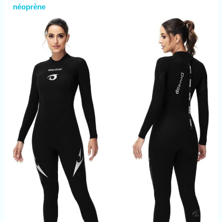
besoin dans un seul colis : un réservoir de plongée
néoprène
de plongée, n'hésitez
de 0,5 L, une corde anti-perte, un manuel
pas à nous contacter
d'utilisation détaillé et des pièces de rechange. Si
et nous vous
vous avez des questions, n'hésitez pas à nous
répondrons dès que
contacter.
possible.