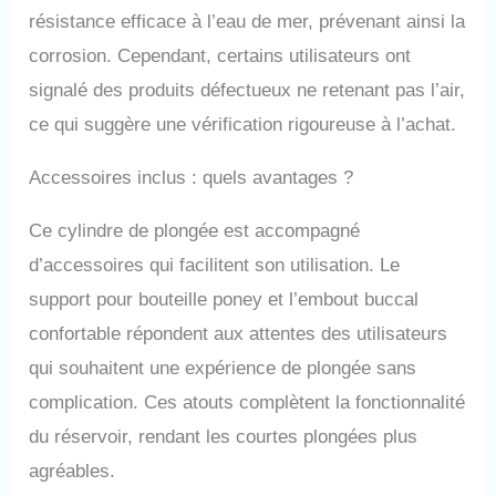
qualité alimentaire pour
résistance efficace à l’eau de mer, prévenant ainsi la
garantir une expérience
corrosion. Cependant, certains utilisateurs ont
d'utilisation plus saine
et plus sûre. SEBiger
signalé des produits défectueux ne retenant pas l’air,
Mini kit de plongée est
ce qui suggère une vérification rigoureuse à l’achat.
un système de plongée.
Vous pouvez démonter
le corps et la tête de
Accessoires inclus : quels avantages ?
valve du cylindre de
plongée, de sorte que
Ce cylindre de plongée est accompagné
vous pouvez l'emmener
d’accessoires qui facilitent son utilisation. Le
dans l'avion et
l'emmener partout dans
support pour bouteille poney et l’embout buccal
le monde pour profiter
confortable répondent aux attentes des utilisateurs
pleinement du plaisir de
la plongée. Ce kit peut
qui souhaitent une expérience de plongée sans
non seulement être
complication. Ces atouts complètent la fonctionnalité
utilisé comme source
d'air de secours, mais
du réservoir, rendant les courtes plongées plus
peut également fournir
agréables.
une assistance pour