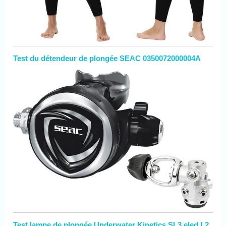
Test du détendeur de plongée SEAC 0350072000004A
Test lampe de plongée Underwater Kinetics SL3 eled L2