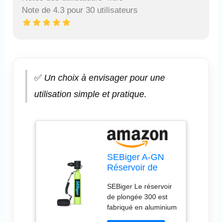
Note de 4.3 pour 30 utilisateurs
✅
Un choix à envisager pour une
utilisation simple et pratique.
SEBiger A-GN
Réservoir de
plongée
SEBiger Le réservoir
réutilisable avec
de plongée 300 est
certification DOT
fabriqué en aluminium
0,5 l Capacité 5 à
aéronautique 6061, et
10 minutes