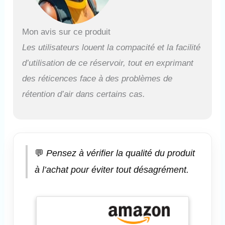
Lorsque la pression à
l'intérieur du cylindre
atteint ou dépasse la
Mon avis sur ce produit
valeur fixe de 5000
psi, le gaz traverse la
Les utilisateurs louent la compacité et la facilité
feuille de cuivre
d’utilisation de ce réservoir, tout en exprimant
interne anti-explosion
et fuit, afin de réduire
des réticences face à des problèmes de
la pression à
rétention d’air dans certains cas.
l'intérieur du cylindre.
Une fois que la feuille
de cuivre anti-
explosion est
endommagée, elle
doit être remplacée
💬
Pensez à vérifier la qualité du produit
avant de plonger. Le
à l’achat pour éviter tout désagrément.
cylindre de plongée
SEBiger adopte une
bouche de morsure
fabriquée en silicone
de qualité alimentaire
pour garantir une