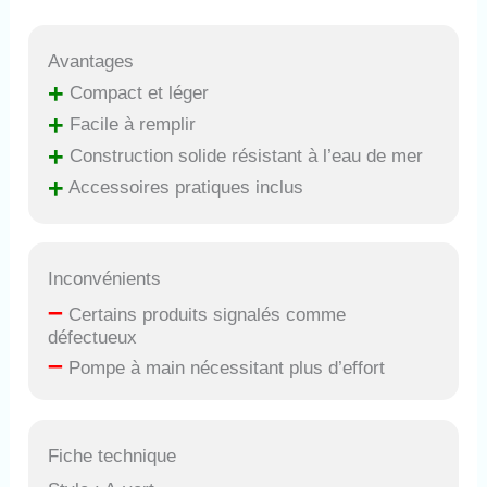
manuelle SEBiger
prend environ 25-30
Avantages
minutes, ce qui est
+
relativement difficile, il
Compact et léger
est donc recommandé
+
Facile à remplir
comme dispositif de
+
Construction solide résistant à l’eau de mer
secours. La pression de
fonctionnement est de
+
Accessoires pratiques inclus
3000 psi/200 bar/20
MPa. Vous recevrez un
réservoir de plongée,
une corde anti-perte,
Inconvénients
des accessoires
–
Certains produits signalés comme
supplémentaires et un
défectueux
manuel d'utilisation
–
(français non garanti).
Pompe à main nécessitant plus d’effort
Le contenu du manuel
d'utilisation fournit
également des
instructions complètes
Fiche technique
pour votre utilisation.