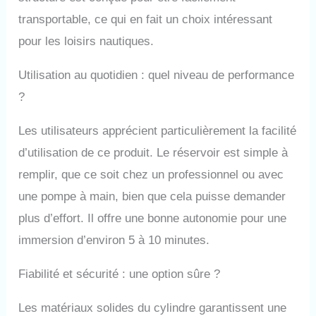
anti-explosion 5K est
transportable, ce qui en fait un choix intéressant
conçue à la tête de la
pour les loisirs nautiques.
valve. Lorsque la
pression à l'intérieur du
cylindre atteint ou
Utilisation au quotidien : quel niveau de performance
dépasse la valeur fixe
?
de 5000 psi, le gaz
traverse la feuille de
Les utilisateurs apprécient particulièrement la facilité
cuivre interne anti-
explosion et fuit, afin de
d’utilisation de ce produit. Le réservoir est simple à
réduire la pression à
remplir, que ce soit chez un professionnel ou avec
l'intérieur du cylindre.
Une fois que la feuille
une pompe à main, bien que cela puisse demander
de cuivre anti-explosion
plus d’effort. Il offre une bonne autonomie pour une
est endommagée, elle
doit être remplacée
immersion d’environ 5 à 10 minutes.
avant de plonger. Le
cylindre de plongée
Fiabilité et sécurité : une option sûre ?
SEBiger adopte une
bouche de morsure
Les matériaux solides du cylindre garantissent une
fabriquée en silicone de