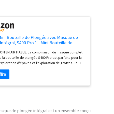
ni Bouteille de Plongée avec Masque de
Intégral, S400 Pro 1L Mini Bouteille de
Petite Bouteille d Oxygène Plongee pour
ON EN AIR FIABLE: La combinaison du masque complet
in Exploration Sauvetage
 la bouteille de plongée S400 Pro est parfaite pour la
exploration d'épaves et l'exploration de grottes. La 1L
e plongée offre environ 75 respirations à 200 bar (Testé
ondeur de 5 mètres).Il est également équipé d'un
 caméra. Vous pouvez facilement fixer votre appareil
 capturer le moment incroyable SOUPAPE D'AIR
IONNELLE: Le masque complet est livré en standard
lve à air de surface, de sorte que vous ne gaspillez
 comprimé sur la surface. Vous permettant de respirer
ne valve sur le côté droit du masque. La valve à air
asque de plongée intégral est un ensemble conçu
t non seulement évacuer, mais aussi installer un