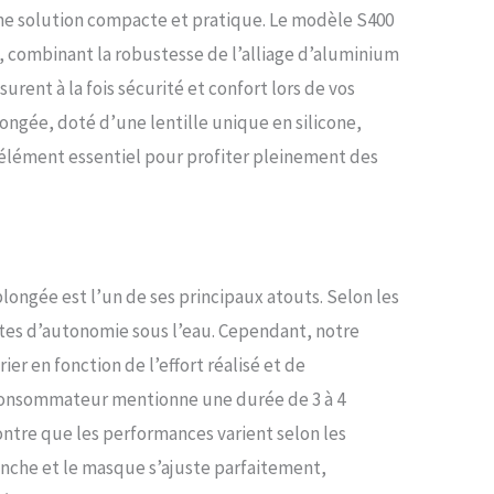
e MEILLEUR AJUSTEMENT ET RETRAIT FACILE: Le masque
ne solution compacte et pratique. Le modèle S400
intégral offre un excellent ajustement, grâce au harnais
, combinant la robustesse de l’alliage d’aluminium
lable à 5 points. nous pouvons librement ajuster la
fonction de nos contours du visage. Dans le même
surent à la fois sécurité et confort lors de vos
cloche à dégagement rapide peut nous aider à retirer
ngée, doté d’une lentille unique en silicone,
t le masque de plongée HAUTE QUALITÉ: Masque de
silicone de qualité alimentaire de qualité supérieure,
n, élément essentiel pour profiter pleinement des
 sans oxydation ni décoloration, et surtout, il ne
as d'allergies cutanées. En même temps, le corps du
e plongée est en alliage d'aluminium aviation, qui peut
ster à la corrosion et à la pression QUATRE FAÇONS DE
Magasin de plongée local. Adaptateur de remplissage
, connectez-le à une bouteille de plongée standard
longée est l’un de ses principaux atouts. Selon les
ir votre SMACO S400 PRO en 8 secondes environ.
nutes d’autonomie sous l’eau. Cependant, notre
r d'air SMACO, il vous permet de remplir votre
e plongée de 1 L sans effort, en 26 minutes environ.
er en fonction de l’effort réalisé et de
in haute pression SMACO, c'est la méthode de
e consommateur mentionne une durée de 3 à 4
e secours. Vous aurez besoin de fournir de l'aide pour
e en 50 minutes environ
ontre que les performances varient selon les
tanche et le masque s’ajuste parfaitement,