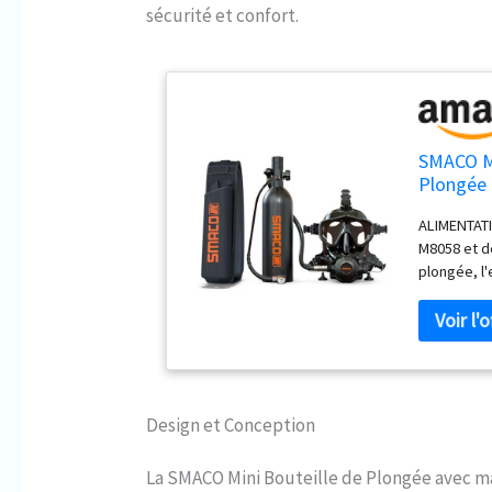
sécurité et confort.
SMACO Mi
Plongée 
Plongee 
ALIMENTATI
sous-Mar
M8058 et de
plongée, l'
bouteille d
à une prof
support de
photo pour
MULTIFONCT
avec une va
Design et Conception
pas de gaz
à travers u
La SMACO Mini Bouteille de Plongée avec m
gauche peu