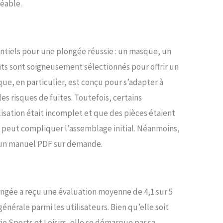
éable.
tiels pour une plongée réussie : un masque, un
nts sont soigneusement sélectionnés pour offrir un
e, en particulier, est conçu pour s’adapter à
les risques de fuites. Toutefois, certains
lisation était incomplet et que des pièces étaient
 peut compliquer l’assemblage initial. Néanmoins,
nt un manuel PDF sur demande.
ngée a reçu une évaluation moyenne de 4,1 sur 5
énérale parmi les utilisateurs. Bien qu’elle soit
rie Sports et Loisirs, elle se démarque par sa