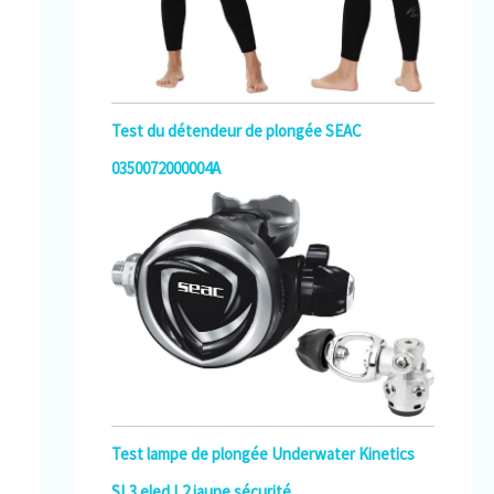
Test du détendeur de plongée SEAC
0350072000004A
Test lampe de plongée Underwater Kinetics
SL3 eled L2 jaune sécurité