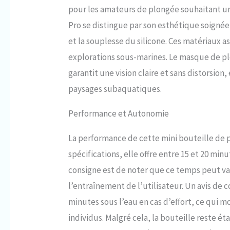
microphon
pour les amateurs de plongée souhaitant u
de plongée 
Pro se distingue par son esthétique soignée
de tête rég
sangle en 
et la souplesse du silicone. Ces matériaux as
temps, la 
explorations sous-marines. Le masque de plo
rapidemen
plongée en 
garantit une vision claire et sans distorsio
sans odeur,
paysages subaquatiques.
provoque p
réservoir d
Performance et Autonomie
mieux rési
GONFLAGE: 
SMACO 8 mm
La performance de cette mini bouteille de p
pour rempl
spécifications, elle offre entre 15 et 20 mi
Compresseu
bouteille d
consigne est de noter que ce temps peut vari
Pompe à ma
l’entraînement de l’utilisateur. Un avis d
gonflage d
le gonflag
minutes sous l’eau en cas d’effort, ce qui m
individus. Malgré cela, la bouteille reste é