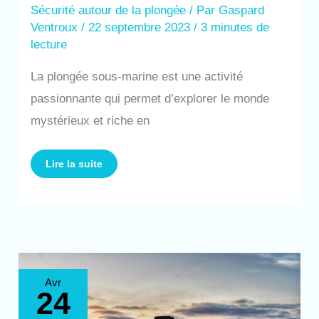
Sécurité autour de la plongée
/ Par
Gaspard
Ventroux
/
22 septembre 2023
/
3 minutes de
lecture
La plongée sous-marine est une activité
passionnante qui permet d’explorer le monde
mystérieux et riche en
Lire la suite
La
Avr
signalisation
24
des
risques
dans