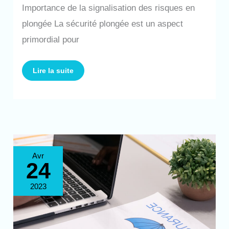
Importance de la signalisation des risques en
plongée La sécurité plongée est un aspect
primordial pour
Lire la suite
Faut-
Avr
il
24
souscrire
à
une
assurance
2023
spécifique
lorsqu’on
pratique
la
plongée
régulièrement