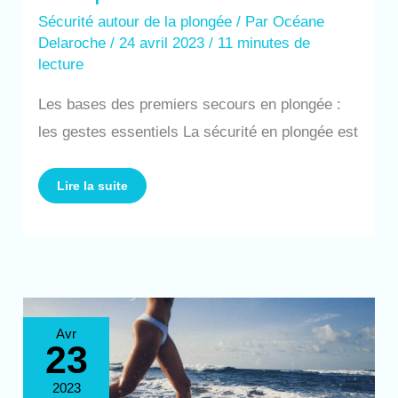
Sécurité autour de la plongée
/ Par
Océane
Delaroche
/
24 avril 2023
/
11 minutes de
lecture
Les bases des premiers secours en plongée :
les gestes essentiels La sécurité en plongée est
Lire la suite
Préparation
Avr
physique
23
et
mentale
avant
une
2023
plongée