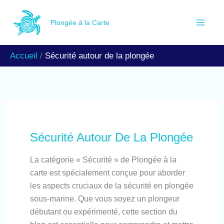
Aller
R
au
Plongée à la Carte
e
contenu
c
Accueil
Sécurité autour de la plongée
h
e
r
c
h
Sécurité Autour De La Plongée
e
La catégorie « Sécurité » de Plongée à la
r
carte est spécialement conçue pour aborder
les aspects cruciaux de la sécurité en plongée
sous-marine. Que vous soyez un plongeur
débutant ou expérimenté, cette section du