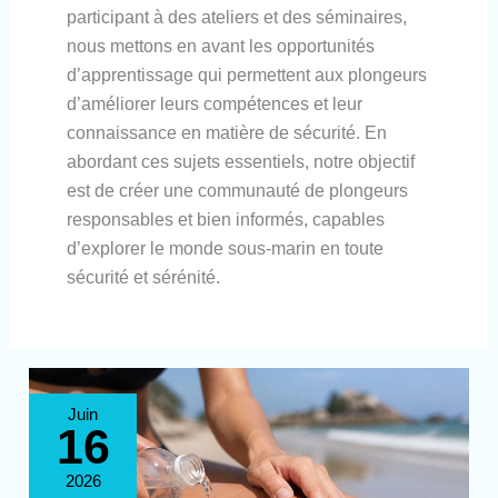
participant à des ateliers et des séminaires,
nous mettons en avant les opportunités
d’apprentissage qui permettent aux plongeurs
d’améliorer leurs compétences et leur
connaissance en matière de sécurité. En
abordant ces sujets essentiels, notre objectif
est de créer une communauté de plongeurs
responsables et bien informés, capables
d’explorer le monde sous-marin en toute
sécurité et sérénité.
Comment
Juin
réagir
16
face
à
une
piqûre
2026
de