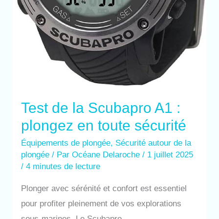
Test de la Scubapro A1 :
plongez en toute sécurité
Équipements de plongée
,
Sécurité autour de la
plongée
/ Par
Océane Delaroche
/
1 juillet 2025
/
4 minutes de lecture
Plonger avec sérénité et confort est essentiel
pour profiter pleinement de vos explorations
sous-marines. Le Scubapro