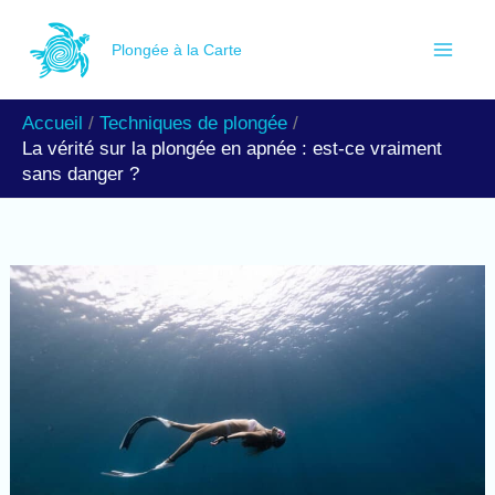
Aller
R
au
Plongée à la Carte
e
contenu
c
Accueil
Techniques de plongée
h
La vérité sur la plongée en apnée : est-ce vraiment
e
sans danger ?
r
c
h
e
r