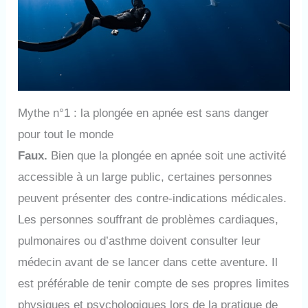
Mythe n°1 : la plongée en apnée est sans danger
pour tout le monde
Faux.
Bien que la plongée en apnée soit une activité
accessible à un large public, certaines personnes
peuvent présenter des contre-indications médicales.
Les personnes souffrant de problèmes cardiaques,
pulmonaires ou d’asthme doivent consulter leur
médecin avant de se lancer dans cette aventure. Il
est préférable de tenir compte de ses propres limites
physiques et psychologiques lors de la pratique de