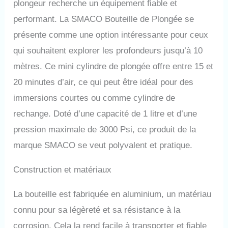
plongeur recherche un équipement fiable et
plus de 5 m), mais aussi
comme source de gaz de
performant. La SMACO Bouteille de Plongée se
secours pour les plongeurs
présente comme une option intéressante pour ceux
professionnels (pas plus de 30
m). Plusieurs méthodes de
qui souhaitent explorer les profondeurs jusqu’à 10
gonflage: Utiliser l'adaptateur
mètres. Ce mini cylindre de plongée offre entre 15 et
de plongée est le moyen le
plus efficace de gonfler, il suffit
20 minutes d’air, ce qui peut être idéal pour des
de 8 à 10 secondes pour le
immersions courtes ou comme cylindre de
remplir complètement; Si vous
avez une pompe électrique,
rechange. Doté d’une capacité de 1 litre et d’une
cela coûte généralement 12 à
pression maximale de 3000 Psi, ce produit de la
15 minutes, mais veuillez
ÉQUIPER UN SÉPARATEUR
marque SMACO se veut polyvalent et pratique.
HUILE-EAU. Vous pouvez
également utiliser la pompe à
Construction et matériaux
main SMACO pour remplir le
réservoir, cela coûte
La bouteille est fabriquée en aluminium, un matériau
généralement 30 à 35 minutes
et c'est très fatigant, nous
connu pour sa légèreté et sa résistance à la
suggérons les deux premières
corrosion. Cela la rend facile à transporter et fiable