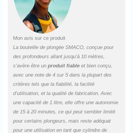
de plongée est le moyen le
plus efficace de gonfler, il suffit
de 8 à 10 secondes pour le
remplir complètement; Si vous
avez une pompe électrique,
cela coûte généralement 12 à
Mon avis sur ce produit
15 minutes, mais veuillez
La bouteille de plongée SMACO, conçue pour
ÉQUIPER UN SÉPARATEUR
HUILE-EAU. Vous pouvez
des profondeurs allant jusqu’à 10 mètres,
également utiliser la pompe à
s’avère être un
produit fiable
et bien conçu,
main SMACO pour remplir le
réservoir, cela coûte
avec une note de 4 sur 5 dans la plupart des
généralement 30 à 35 minutes
critères tels que la fiabilité, la facilité
et c'est très fatigant, nous
d’utilisation, et la qualité de fabrication. Avec
suggérons les deux premières
façons. Réservoir de plongée
une capacité de 1 litre, elle offre une autonomie
de haute qualité: Qui peut
de 15 à 20 minutes, ce qui peut sembler limité
résister à une pression
maximale de 3000Psi / 200Bar
pour certains plongeurs, mais reste adéquat
/ 20Mpa, et la surface est en
pour une utilisation en tant que cylindre de
matériau de revêtement anti-