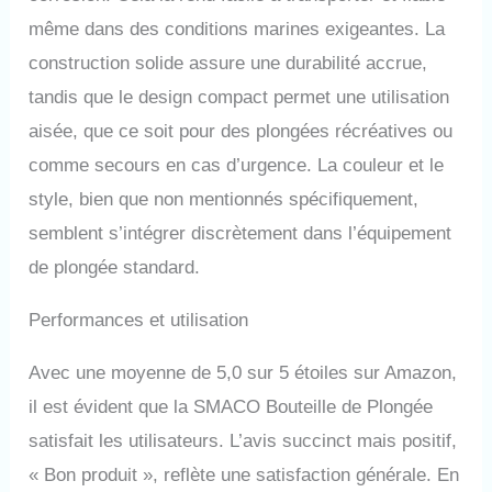
façons. Réservoir de plongée
de haute qualité: Qui peut
même dans des conditions marines exigeantes. La
résister à une pression
construction solide assure une durabilité accrue,
maximale de 3000Psi / 200Bar
tandis que le design compact permet une utilisation
/ 20Mpa, et la surface est en
matériau de revêtement anti-
aisée, que ce soit pour des plongées récréatives ou
oxydation, qui peut mieux
comme secours en cas d’urgence. La couleur et le
résister à la corrosion de l'eau
de mer et la rouille. La valve
style, bien que non mentionnés spécifiquement,
respiratoire est équipée d'une
semblent s’intégrer discrètement dans l’équipement
chambre de décompression et
d'une valve antidéflagrante
de plongée standard.
pour plus de sécurité; équipé
d'un interrupteur de valve
Performances et utilisation
respiratoire, qui peut être
désactivé lorsqu'il n'est pas
Avec une moyenne de 5,0 sur 5 étoiles sur Amazon,
utilisé pour réduire les fuites
d'air. Conception
il est évident que la SMACO Bouteille de Plongée
professionnelle: La tête
satisfait les utilisateurs. L’avis succinct mais positif,
masculine gonflable de 8 mm
peut correspondre à la plupart
« Bon produit », reflète une satisfaction générale. En
des équipements gonflables;