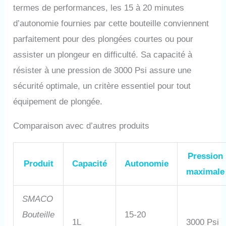
termes de performances, les 15 à 20 minutes
l'interface de tuyau moyenne
pression rotative à 360 ° rend
d’autonomie fournies par cette bouteille conviennent
la valve respiratoire plus
parfaitement pour des plongées courtes ou pour
pratique à utiliser; équipé d'un
manomètre fluorescent
assister un plongeur en difficulté. Sa capacité à
prolongé, vous pouvez
résister à une pression de 3000 Psi assure une
facilement comprendre le
temps de plongée restant lors
sécurité optimale, un critère essentiel pour tout
de la plongée; Une fois la
équipement de plongée.
boîte de plongée démontée,
vous pouvez la prendre dans
Comparaison avec d’autres produits
l'avion et l'utiliser une fois
qu'elle est gonflée à
destination. Ce que vous
Pression
recevrez: Paquet B contient :
Produit
Capacité
Autonomie
une bouteille de plongée
maximale
S400Pro, un régulateur, un
adaptateur de bouteille de
SMACO
plongée, un sac à dos, un sac
d'accessoires de rechange et
Bouteille
15-20
un manuel d'utilisation. Si
1L
3000 Psi