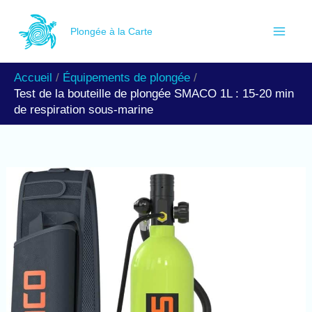
Aller
R
au
Plongée à la Carte
e
contenu
c
Accueil
Équipements de plongée
h
Test de la bouteille de plongée SMACO 1L : 15-20 min
e
de respiration sous-marine
r
c
h
e
r