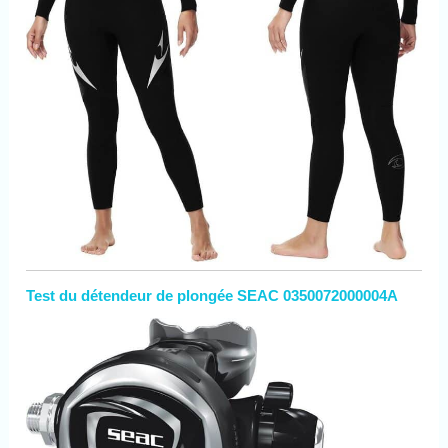
Test du détendeur de plongée SEAC 0350072000004A