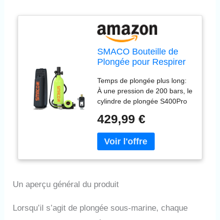
SMACO Bouteille de
Plongée pour Respirer
Profondeur de 5m, Mini
Temps de plongée plus long:
Cylindre de Plongée
À une pression de 200 bars, le
sous-Marine, Capacité
cylindre de plongée S400Pro
1L, Peut comme
de 1L permet environ 75
Cylindre de Source d'air
429,99 €
respirations sous l'eau (test
de Secours, Sauvetage
réalisé à 5 mètres de
d'urgence S400 Pro
profondeur).(le temps de
plongée est lié à la fréquence
respiratoire personnelle). Le
réservoir ne pèse que 5,64 lb.
Un aperçu général du produit
Les bouteilles de plongée
SMACO ne conviennent pas
seulement à la pratique de la
Lorsqu’il s’agit de plongée sous-marine, chaque
plongée pour débutants (pas