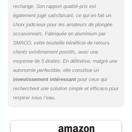
oxydation, qui peut mieux
rechange. Son rapport qualité-prix est
résister à la corrosion de l'eau
également jugé satisfaisant, ce qui en fait un
de mer et la rouille. La valve
respiratoire est équipée d'une
choix judicieux pour les amateurs de plongée
chambre de décompression et
occasionnels. Fabriquée en aluminium par
d'une valve antidéflagrante
pour plus de sécurité; équipé
SMACO, cette bouteille bénéficie de retours
d'un interrupteur de valve
clients extrêmement positifs, avec une
respiratoire, qui peut être
désactivé lorsqu'il n'est pas
moyenne de 5 étoiles. En définitive, malgré une
utilisé pour réduire les fuites
autonomie perfectible, elle constitue un
d'air. Conception
professionnelle: La tête
investissement intéressant
pour ceux qui
masculine gonflable de 8 mm
recherchent une solution simple et efficace pour
peut correspondre à la plupart
des équipements gonflables;
respirer sous l’eau.
l'interface de tuyau moyenne
pression rotative à 360 ° rend
la valve respiratoire plus
pratique à utiliser; équipé d'un
manomètre fluorescent