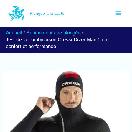
Aller
R
au
Plongée à la Carte
e
contenu
c
Accueil
Équipements de plongée
h
Test de la combinaison Cressi Diver Man 5mm :
e
confort et performance
r
c
h
e
r