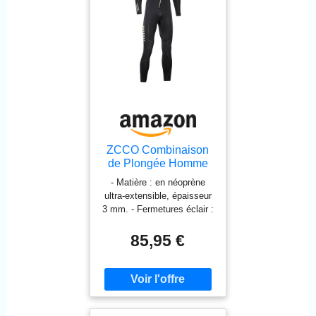
pour les chevilles mais avec
l'ajout d'une fermeture à
glissières pour faciliter
l'enfilage.
ZCCO Combinaison
de Plongée Homme
Intégrale 3 mm
- Matière : en néoprène
Néoprène Snorkeling
ultra-extensible, épaisseur
L
3 mm. - Fermetures éclair :
Quatre petites fermetures
éclair sur les bras et les
85,95 €
jambes, pour les enfiler ou
les retirer facilement par
rapport à d'autres
combinaisons en néoprène.
- Joint d’étanchéité anti-