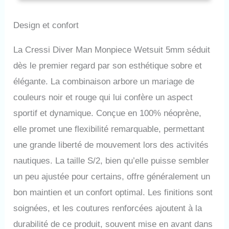
l'intérieur du contour du
visage de la cagoule ce qui
Design et confort
limite les entrées d'eau et
augmente le confort renforts
anti-usure sur le genoux Aux
La Cressi Diver Man Monpiece Wetsuit 5mm séduit
poignets l'étanchéité est
dès le premier regard par son esthétique sobre et
assurée par des manchons
doublés sur les deux faces. La
élégante. La combinaison arbore un mariage de
même solution a été adoptée
couleurs noir et rouge qui lui confère un aspect
pour les chevilles mais avec
l'ajout d'une fermeture à
sportif et dynamique. Conçue en 100% néoprène,
glissières pour faciliter
elle promet une flexibilité remarquable, permettant
l'enfilage.
une grande liberté de mouvement lors des activités
nautiques. La taille S/2, bien qu’elle puisse sembler
un peu ajustée pour certains, offre généralement un
bon maintien et un confort optimal. Les finitions sont
soignées, et les coutures renforcées ajoutent à la
durabilité de ce produit, souvent mise en avant dans