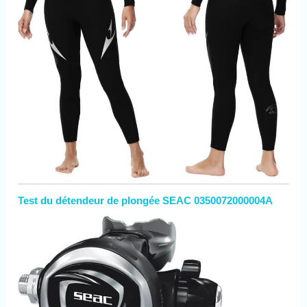
Test du détendeur de plongée SEAC 0350072000004A