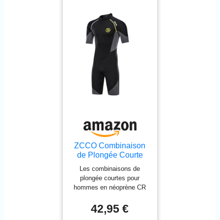
vent : intérieur en néoprène
lisse sur le col, les bras et
les jambes, pour maintenir
fermement votre peau et
garantir que beaucoup
moins d’eau pénètre à
l’intérieur. - Genouillère
anti-abrasion : offre une
meilleure protection pour
votre genou. - Comment il
nous réchauffe : C’est une
combinaison mouillée,
alors l’eau pénètre, mais
elle nous réchauffe
rapidement sur notre peau.
Plus vous portez serré,
ZCCO Combinaison
plus vous serez chaud
de Plongée Courte
dans l'eau.
Homme 1.5 mm
Les combinaisons de
Shorty Néoprène
plongée courtes pour
Natation L
hommes en néoprène CR
de qualité premium incluent
du nylon et du spandex.
42,95 €
Flexibilité suffisante,