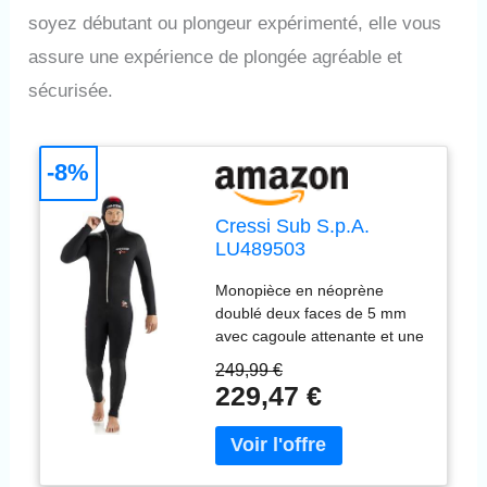
soyez débutant ou plongeur expérimenté, elle vous
assure une expérience de plongée agréable et
sécurisée.
-8%
Cressi Sub S.p.A.
LU489503
Combinaisons de
Monopièce en néoprène
plongée Noir Taille M/3
doublé deux faces de 5 mm
avec cagoule attenante et une
fermeture sur le devant Les
249,99 €
jambes sont préformées pour
229,47 €
faciliter la flexion naturelle et
typique des membres durant
le palmage. Une garniture en
néoprène lisse recouvre