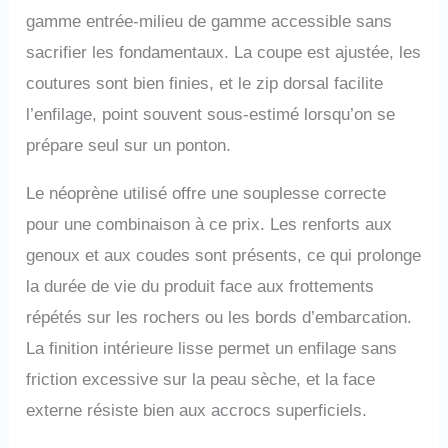
COUPE ANATOMIQUE
gamme entrée-milieu de gamme accessible sans
ET COUTURES PLATES -
sacrifier les fondamentaux. La coupe est ajustée, les
La coupe anatomique et
les coutures plates sont
coutures sont bien finies, et le zip dorsal facilite
conçues pour aider à
l’enfilage, point souvent sous-estimé lorsqu’on se
limiter les frottements et
améliorer le confort
prépare seul sur un ponton.
pendant l’utilisation
prolongée CONÇU ET
Le néoprène utilisé offre une souplesse correcte
FABRIQUÉ EN ITALIE
pour une combinaison à ce prix. Les renforts aux
PAR CRESSI DEPUIS
1946 - Combinaison
genoux et aux coudes sont présents, ce qui prolonge
intégrale pensée pour les
la durée de vie du produit face aux frottements
activités aquatiques avec
structure en néoprène de
répétés sur les rochers ou les bords d’embarcation.
3 mm, coupe anatomique
La finition intérieure lisse permet un enfilage sans
et détails conçus pour
une utilisation régulière
friction excessive sur la peau sèche, et la face
dans l’eau
externe résiste bien aux accrocs superficiels.