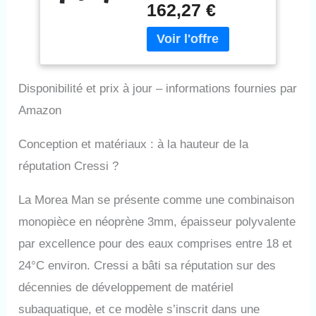
au snorkeling, à la
162,27 €
natation et aux sports
nautiques, pensée pour
une utilisation en
température modérée
NÉOPRÈNE 3 MM POUR
Disponibilité et prix à jour – informations fournies par
PROTECTION
THERMIQUE - Réalisée
Amazon
en néoprène pour aider à
maintenir la chaleur
Conception et matériaux : à la hauteur de la
corporelle et offrir une
protection contre le vent
réputation Cressi ?
et le soleil pendant
l’utilisation TISSU
La Morea Man se présente comme une combinaison
ÉLASTIQUE POUR PLUS
monopièce en néoprène 3mm, épaisseur polyvalente
DE CONFORT - La
doublure en nylon avec
par excellence pour des eaux comprises entre 18 et
zones extensibles est
24°C environ. Cressi a bâti sa réputation sur des
conçue pour favoriser la
liberté de mouvement et
décennies de développement de matériel
le confort pendant les
subaquatique, et ce modèle s’inscrit dans une
activités aquatiques