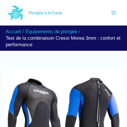
Aller
R
au
Plongée à la Carte
e
contenu
c
Accueil
Équipements de plongée
h
Test de la combinaison Cressi Morea 3mm : confort et
e
performance
r
c
h
e
r