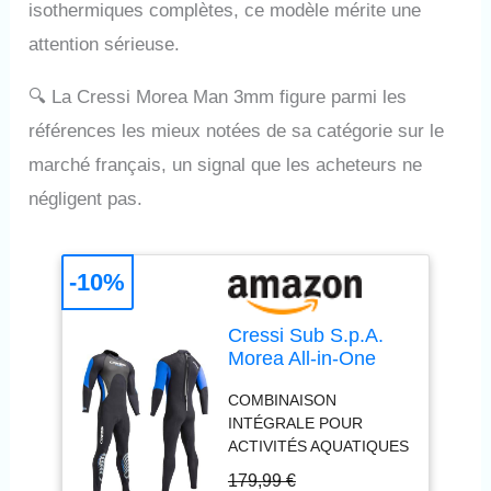
isothermiques complètes, ce modèle mérite une
attention sérieuse.
🔍
La Cressi Morea Man 3mm figure parmi les
références les mieux notées de sa catégorie sur le
marché français, un signal que les acheteurs ne
négligent pas.
-10%
Cressi Sub S.p.A.
Morea All-in-One
Combinaisons
COMBINAISON
Homme Noir FR : L
INTÉGRALE POUR
(Taille Fabricant :
ACTIVITÉS AQUATIQUES
L/4)
- Adaptée à la plongée,
179,99 €