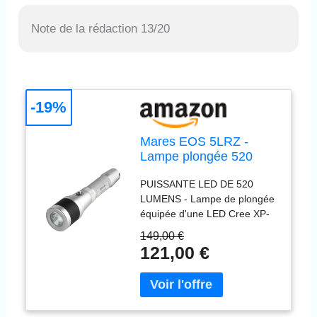
Note de la rédaction 13/20
-19%
Mares EOS 5LRZ -
Lampe plongée 520
lumens LED
PUISSANTE LED DE 520
rechargeable USB,
LUMENS - Lampe de plongée
autonomie 135min,
équipée d'une LED Cree XP-
faisceau réglable,
G2 délivrant 520 lumens pour
interrupteur
149,00 €
une visibilité maximale sous-
magnétique, étui inclus
121,00 €
marine jusqu'à 120m de
120m
profondeur. Lumière
constante et puissante avec
température de couleur 5800-