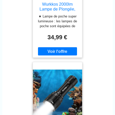
ou adaptateur 5V (charge en
Wurkkos 2000lm
4h30). Indicateur LED de
Lampe de Plongée,
charge de batterie visible
150m IPX8, LED
★ Lampe de poche super
pendant la plongée pour
SST40 Sous-Marine
lumineuse : les lampes de
contrôle optimal.
poche sont équipées de
CONSTRUCTION
LED Luminus SST40 de
ALUMINIUM ANODISÉ
qualité supérieure avec une
34,99 €
ROBUSTE - Corps en
durée de vie de plus de
aluminium anodisé ultra-
100 000 heures. La batterie
résistant (300g avec batterie),
de 3000 mAh assure une
grande autonomie malgré
diamètre 26mm, longueur
la puissance maximale de
182mm. Poignée tubulaire
2000 lumens. ★
ergonomique pour utilisation
Étanchéité IPX8 : étanche
d'une seule main, sangle de
jusqu'à 150 mètres de
poignet réglable incluse.
profondeur, une
Système de contrôle
construction d'étanchéité
thermique pour usage hors de
spéciale avec double joint
l'eau. ÉTUI MATELASSÉ
d'étanchéité en caoutchouc
INCLUS ET PROTECTION
assure une excellente
étanchéité, même sous
COMPLÈTE - Livrée avec
une pression d'eau élevée.
housse rembourrée zippée en
Chaque lampe de poche