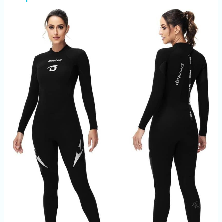
fonctionnement sûr et
pratique, vous pouvez faire
diverses activités sous-
marines en toute
tranquillité. 【Indice
d'étanchéité IPX-8】 Cette
lampe de poche de plongée
professionnelle est étanche
IPX8, 150 mètres sous
l'eau, très adaptée aux
plongeurs débutants et
professionnels, aux sports
sous-marins, qu'il s'agisse
de plongée sous-marine,
d'escalade, de pêche, de
navigation de plaisance, de
randonnée, de voyages, de
marche nocturne, etc. .Si
vous l'utilisez sur terre, il
est plus étanche que la
plupart des lampes de
poche. 【4 modes de
fonctionnement】 Fabriqué
en alliage d'aluminium de