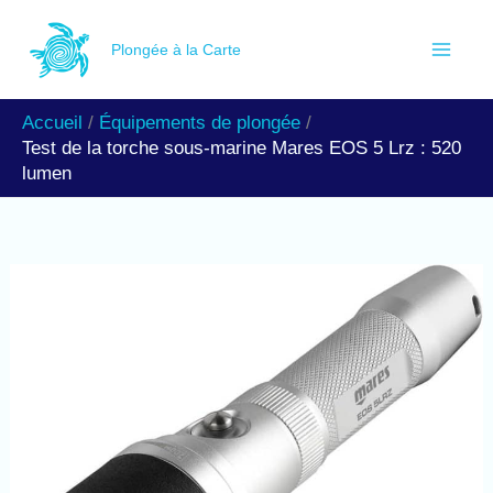
Aller
R
au
Plongée à la Carte
e
contenu
c
Accueil
Équipements de plongée
h
Test de la torche sous-marine Mares EOS 5 Lrz : 520
e
lumen
r
c
h
e
r