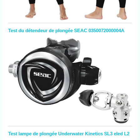
haute qualité, oxydation de
qualité militaire et
traitement anti-usure,
substrat de cuivre à
isolation thermoélectrique,
Test du détendeur de plongée SEAC 0350072000004A
dérive rapidement la
chaleur générée par la
LED. 4 modes d'éclairage
répondent à vos différentes
exigences : Super
lumineux > Élevé > Moyen
> Faible. 【Satisfaction à
100%】Votre satisfaction
est notre priorité absolue,
si nos produits ne
répondent pas à vos
attentes, tant que vous
nous contactez, les
choses seront résolues.
Peu importe la raison!
Test lampe de plongée Underwater Kinetics SL3 eled L2