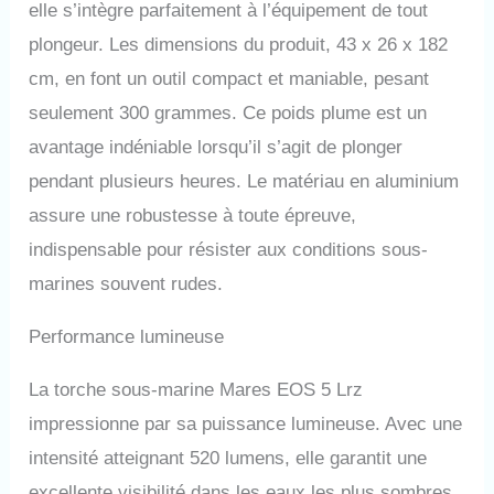
multifonction avec 4 options :
elle s’intègre parfaitement à l’équipement de tout
High (520 lumens - 135 min),
plongeur. Les dimensions du produit, 43 x 26 x 182
Low (160 lumens - 375 min),
Flash/SOS (390 min) et Off.
cm, en font un outil compact et maniable, pesant
Blocage électronique par
seulement 300 grammes. Ce poids plume est un
double-clic anti-démarrage
accidentel. BATTERIE
avantage indéniable lorsqu’il s’agit de plonger
RECHARGEABLE USB
pendant plusieurs heures. Le matériau en aluminium
LONGUE AUTONOMIE -
assure une robustesse à toute épreuve,
Jusqu'à 135 minutes en
puissance maximale (375 min
indispensable pour résister aux conditions sous-
en mode Low). Rechargeable
marines souvent rudes.
via câble USB inclus sur PC
ou adaptateur 5V (charge en
4h30). Indicateur LED de
Performance lumineuse
charge de batterie visible
pendant la plongée pour
La torche sous-marine Mares EOS 5 Lrz
contrôle optimal.
impressionne par sa puissance lumineuse. Avec une
CONSTRUCTION
ALUMINIUM ANODISÉ
intensité atteignant 520 lumens, elle garantit une
ROBUSTE - Corps en
excellente visibilité dans les eaux les plus sombres.
aluminium anodisé ultra-