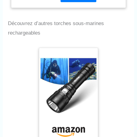
température de couleur 5800-
7300K pour des couleurs
naturelles. FAISCEAU
Découvrez d’autres torches sous-marines
RÉGLABLE ET 4 MODES
D'ÉCLAIRAGE - Faisceau
rechargeables
ajustable par rotation de la
tête (étroit 12° ou large 75°).
Interrupteur mécanique
multifonction avec 4 options :
High (520 lumens - 135 min),
Low (160 lumens - 375 min),
Flash/SOS (390 min) et Off.
Blocage électronique par
double-clic anti-démarrage
accidentel. BATTERIE
RECHARGEABLE USB
LONGUE AUTONOMIE -
Jusqu'à 135 minutes en
puissance maximale (375 min
en mode Low). Rechargeable
via câble USB inclus sur PC