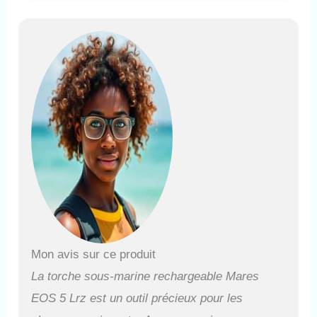
7300K pour des couleurs
naturelles. FAISCEAU
RÉGLABLE ET 4 MODES
D'ÉCLAIRAGE - Faisceau
ajustable par rotation de la
tête (étroit 12° ou large 75°).
Interrupteur mécanique
multifonction avec 4 options :
High (520 lumens - 135 min),
Low (160 lumens - 375 min),
Flash/SOS (390 min) et Off.
Blocage électronique par
double-clic anti-démarrage
accidentel. BATTERIE
RECHARGEABLE USB
LONGUE AUTONOMIE -
Jusqu'à 135 minutes en
puissance maximale (375 min
Mon avis sur ce produit
en mode Low). Rechargeable
La torche sous-marine rechargeable Mares
via câble USB inclus sur PC
EOS 5 Lrz est un outil précieux pour les
ou adaptateur 5V (charge en
4h30). Indicateur LED de