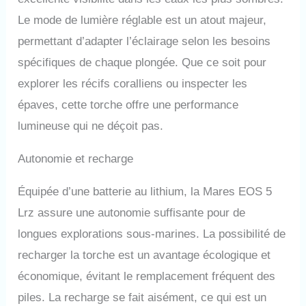
résistant (300g avec batterie),
Le mode de lumière réglable est un atout majeur,
diamètre 26mm, longueur
permettant d’adapter l’éclairage selon les besoins
182mm. Poignée tubulaire
ergonomique pour utilisation
spécifiques de chaque plongée. Que ce soit pour
d'une seule main, sangle de
explorer les récifs coralliens ou inspecter les
poignet réglable incluse.
Système de contrôle
épaves, cette torche offre une performance
thermique pour usage hors de
lumineuse qui ne déçoit pas.
l'eau. ÉTUI MATELASSÉ
INCLUS ET PROTECTION
COMPLÈTE - Livrée avec
Autonomie et recharge
housse rembourrée zippée en
matériau très résistant pour
Équipée d’une batterie au lithium, la Mares EOS 5
transport et stockage
Lrz assure une autonomie suffisante pour de
sécurisés. Interrupteur
magnétique étanche
longues explorations sous-marines. La possibilité de
empêchant toute infiltration
recharger la torche est un avantage écologique et
d'eau. Design intuitif et sûr
pour plongeurs de tous
économique, évitant le remplacement fréquent des
niveaux.
piles. La recharge se fait aisément, ce qui est un