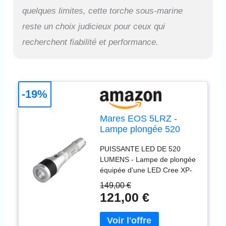
sécurisés. Interrupteur
quelques limites, cette torche sous-marine
magnétique étanche
empêchant toute infiltration
reste un choix judicieux pour ceux qui
d'eau. Design intuitif et sûr
recherchent fiabilité et performance.
pour plongeurs de tous
niveaux.
-19%
Mares EOS 5LRZ -
Lampe plongée 520
lumens LED
PUISSANTE LED DE 520
rechargeable USB,
LUMENS - Lampe de plongée
autonomie 135min,
équipée d'une LED Cree XP-
faisceau réglable,
G2 délivrant 520 lumens pour
interrupteur
149,00 €
une visibilité maximale sous-
magnétique, étui inclus
121,00 €
marine jusqu'à 120m de
120m
profondeur. Lumière
constante et puissante avec