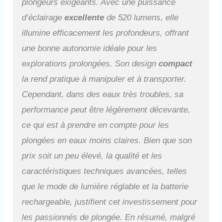
plongeurs exigeants. Avec une puissance
charge de batterie visible
d’éclairage
excellente
de 520 lumens, elle
pendant la plongée pour
contrôle optimal.
illumine efficacement les profondeurs, offrant
CONSTRUCTION
une bonne autonomie idéale pour les
ALUMINIUM ANODISÉ
ROBUSTE - Corps en
explorations prolongées. Son design
compact
aluminium anodisé ultra-
la rend pratique à manipuler et à transporter.
résistant (300g avec batterie),
diamètre 26mm, longueur
Cependant, dans des eaux très troubles, sa
182mm. Poignée tubulaire
performance peut être légèrement décevante,
ergonomique pour utilisation
d'une seule main, sangle de
ce qui est à prendre en compte pour les
poignet réglable incluse.
plongées en eaux moins claires. Bien que son
Système de contrôle
thermique pour usage hors de
prix soit un peu élevé, la qualité et les
l'eau. ÉTUI MATELASSÉ
caractéristiques techniques avancées, telles
INCLUS ET PROTECTION
COMPLÈTE - Livrée avec
que le mode de lumière réglable et la batterie
housse rembourrée zippée en
rechargeable, justifient cet investissement pour
matériau très résistant pour
transport et stockage
les passionnés de plongée. En résumé, malgré