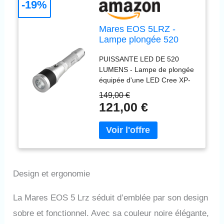
-19%
Mares EOS 5LRZ -
Lampe plongée 520
lumens LED
PUISSANTE LED DE 520
rechargeable USB,
LUMENS - Lampe de plongée
autonomie 135min,
équipée d'une LED Cree XP-
faisceau réglable,
G2 délivrant 520 lumens pour
interrupteur
149,00 €
une visibilité maximale sous-
magnétique, étui inclus
121,00 €
marine jusqu'à 120m de
120m
profondeur. Lumière
constante et puissante avec
température de couleur 5800-
7300K pour des couleurs
naturelles. FAISCEAU
Design et ergonomie
RÉGLABLE ET 4 MODES
D'ÉCLAIRAGE - Faisceau
ajustable par rotation de la
La Mares EOS 5 Lrz séduit d’emblée par son design
tête (étroit 12° ou large 75°).
sobre et fonctionnel. Avec sa couleur noire élégante,
Interrupteur mécanique