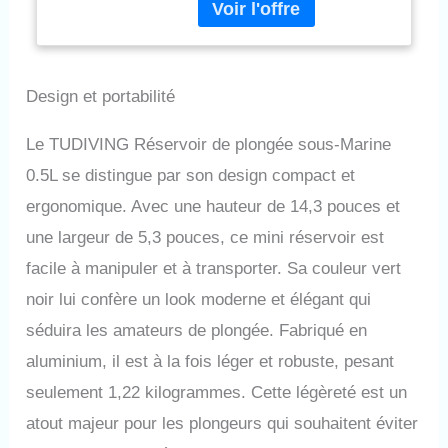
différente, veuillez vous
Black)
référer à l'image principale
pour plus de détails. Si vous
avez des questions, veuillez
Design et portabilité
nous contacter à temps.
Support client à vie. 🏊
【Conception portable】 : le
Le TUDIVING Réservoir de plongée sous-Marine
réservoir de plongée
0.5L se distingue par son design compact et
TUDIVING de 0,5 L fournit 5 à
10 minutes d'air, les temps de
ergonomique. Avec une hauteur de 14,3 pouces et
plongée varient en fonction de
une largeur de 5,3 pouces, ce mini réservoir est
votre fréquence respiratoire et
de la profondeur de plongée.
facile à manipuler et à transporter. Sa couleur vert
La taille parfaite de la bouteille
noir lui confère un look moderne et élégant qui
avec un diamètre de 6 cm est
très adaptée au transport.
séduira les amateurs de plongée. Fabriqué en
Une fois le réservoir de
aluminium, il est à la fois léger et robuste, pesant
plongée démonté, vous
pouvez le prendre dans l'avion
seulement 1,22 kilogrammes. Cette légèreté est un
et plonger n'importe où. 🏊
atout majeur pour les plongeurs qui souhaitent éviter
【Excellente fabrication】 La