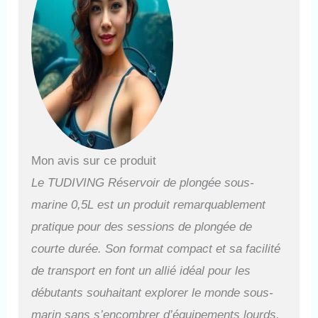
10 minutes d'air, les temps de
plongée varient en fonction de
votre fréquence respiratoire et
de la profondeur de plongée.
La taille parfaite de la bouteille
avec un diamètre de 6 cm est
très adaptée au transport.
Une fois le réservoir de
plongée démonté, vous
pouvez le prendre dans l'avion
et plonger n'importe où. 🏊
Mon avis sur ce produit
【Excellente fabrication】 La
Le TUDIVING Réservoir de plongée sous-
mini bouteille de plongée
TUDIVING est fabriquée en
marine 0,5L est un produit remarquablement
aluminium aviation 6061, qui
pratique pour des sessions de plongée de
est plus résistant à la
corrosion de l'eau de mer et a
courte durée. Son format compact et sa facilité
de meilleures performances
de transport en font un allié idéal pour les
de prévention des dommages.
débutants souhaitant explorer le monde sous-
La conception du manomètre
fluorescent vous permet de
marin sans s’encombrer d’équipements lourds.