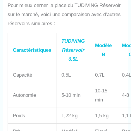
existe trois façons de gonfler :
Pour mieux cerner la place du TUDIVING Réservoir
La première méthode consiste
sur le marché, voici une comparaison avec d’autres
à utiliser un adaptateur de
remplissage qui est en contact
réservoirs similaires :
avec la grande bouteille pour
guider la petite bouteille. Il
peut être rempli en 6
TUDIVING
Modèle
Mod
secondes normalement. La
Caractéristiques
Réservoir
deuxième méthode consiste à
B
utiliser un compresseur
0.5L
électrique, et la bouteille de
0,5 litre met 10 minutes pour
Capacité
0,5L
0,7L
0,4
être complètement remplie. La
troisième méthode consiste à
utiliser une pompe manuelle,
10-15
Autonomie
5-10 min
4-8
dont le remplissage nécessite
min
environ 600 pompes.
Poids
1,22 kg
1,5 kg
1,1 