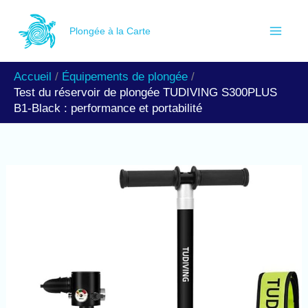
Aller
R
au
Plongée à la Carte
e
contenu
c
Accueil
Équipements de plongée
h
Test du réservoir de plongée TUDIVING S300PLUS
e
B1-Black : performance et portabilité
r
c
h
e
r