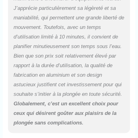
mesurer avec précision le gaz
J’apprécie particulièrement sa légèreté et sa
restant dans la bouteille
même dans un environnement
maniabilité, qui permettent une grande liberté de
sombre. Le système de
mouvement. Toutefois, avec un temps
filtration à trois couches
empêche efficacement
d’utilisation limité à 10 minutes, il convient de
l'entrée de poussière et
planifier minutieusement son temps sous l’eau.
d'impuretés, rendant le gaz
inhalé plus propre et assurant
Bien que son prix soit relativement élevé par
une respiration plus saine. 🏊
rapport à la durée d’utilisation, la qualité de
【Certification DOT/CE】Nos
bouteilles de plongée sous-
fabrication en aluminium et son design
marine sont certifiées DOT/CE
astucieux justifient cet investissement pour qui
et sont conformes aux normes
internationales en matière
souhaite s’initier à la plongée en toute sécurité.
d'équipement de plongée. Les
Globalement, c’est un excellent choix pour
bouteilles de plongée sont
faciles à utiliser et adaptées
ceux qui désirent goûter aux plaisirs de la
aux apprenants. Sa limite de
plongée sans complications.
profondeur de sécurité est
d'environ 33 pieds. Peut être
utilisé comme source d'air de