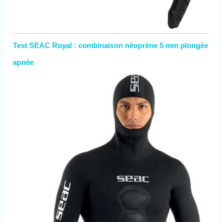
pression résistant à la
pression pour obtenir
facilement une rotation
libre à 360° sous l'eau et
s'adapter à n'importe quelle
Test SEAC Royal : combinaison néoprène 5 mm plongée
posture sous l'eau. 🏊
【Conception portable】 :
apnée
après avoir été démonté,
cet équipement de plongée
peut être emporté dans un
avion et peut vous
accompagner sur n'importe
quel lieu de plongée. Sa
limite de profondeur de
sécurité est d'environ 33
pieds et peut être utilisée
comme source d'air de
secours pour des plongées
à 100 pieds de profondeur.
Les mini bouteilles de
plongée conviennent à
l'exploration sous-marine,
au nettoyage de bateaux, à
l'assurance d'urgence, aux