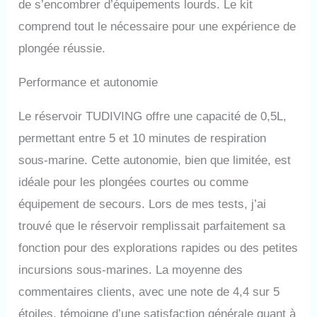
mini bouteille de plongée
de s’encombrer d’équipements lourds. Le kit
TUDIVING est fabriquée en
comprend tout le nécessaire pour une expérience de
aluminium aviation 6061, qui
plongée réussie.
est plus résistant à la
corrosion de l'eau de mer et a
de meilleures performances
Performance et autonomie
de prévention des dommages.
La conception du manomètre
Le réservoir TUDIVING offre une capacité de 0,5L,
fluorescent vous permet de
mesurer avec précision le gaz
permettant entre 5 et 10 minutes de respiration
restant dans la bouteille
sous-marine. Cette autonomie, bien que limitée, est
même dans un environnement
idéale pour les plongées courtes ou comme
sombre. Le système de
filtration à trois couches
équipement de secours. Lors de mes tests, j’ai
empêche efficacement
trouvé que le réservoir remplissait parfaitement sa
l'entrée de poussière et
d'impuretés, rendant le gaz
fonction pour des explorations rapides ou des petites
inhalé plus propre et assurant
incursions sous-marines. La moyenne des
une respiration plus saine. 🏊
【Certification DOT/CE】Nos
commentaires clients, avec une note de 4,4 sur 5
bouteilles de plongée sous-
étoiles, témoigne d’une satisfaction générale quant à
marine sont certifiées DOT/CE