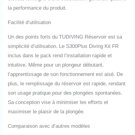
et sont conformes aux normes
la performance du produit.
internationales en matière
d'équipement de plongée. Les
Facilité d’utilisation
bouteilles de plongée sont
faciles à utiliser et adaptées
Un des points forts du TUDIVING Réservoir est sa
aux apprenants. Sa limite de
profondeur de sécurité est
simplicité d’utilisation. Le S300Plus Diving Kit FR
d'environ 33 pieds. Peut être
inclus dans le pack rend l’installation rapide et
utilisé comme source d'air de
secours pour les plongées
intuitive. Même pour un plongeur débutant,
profondes à moins de 100
l’apprentissage de son fonctionnement est aisé. De
pieds. Vous pouvez l'utiliser
pour l'exploration sous-
plus, le remplissage du réservoir est rapide, rendant
marine, le nettoyage de
son usage pratique pour des plongées spontanées.
bateaux, l'assurance
d'urgence, la source d'air de
Sa conception vise à minimiser les efforts et
secours, etc. 🏊【Trois façons
maximiser le plaisir de la plongée.
de gonfler】La pression de
fonctionnement de la bouteille
Comparaison avec d’autres modèles
de plongée est de
3000Psi/200Bar/20Mpa. Il