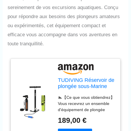
sereinement de vos excursions aquatiques. Conçu
pour répondre aux besoins des plongeurs amateurs
ou expérimentés, cet équipement compact et
efficace vous accompagne dans vos aventures en
toute tranquillité.
TUDIVING Réservoir de
plongée sous-Marine
0.5L, Mini réservoir
🏊【Ce que vous obtiendrez】
d'oxygène Portable
Vous recevrez un ensemble
réutilisable, équipement
d'équipement de plongée
de plongée prenant en
TUDIVING 0,5 L - La
Charge 5 à 10 Minutes
189,00 €
combinaison correspondante
de Respiration sous-
de chaque ensemble est
Marine (S300PLUS B1-