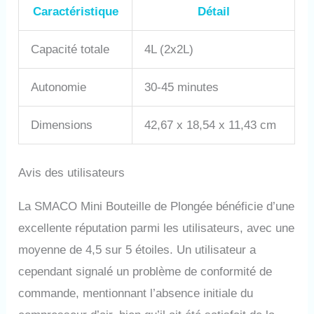
(3000Psi), vous pouvez
Caractéristique
Détail
également le gonfler vous-
même. Ce que vous
obtiendrez : le forfait
Capacité totale
4L (2x2L)
comprend : un régulateur
S700MAX, deux bouteilles de
Autonomie
30-45 minutes
plongée de 2L et un gilet de
plongée, un adaptateur de
bouteille de plongée,
Dimensions
42,67 x 18,54 x 11,43 cm
détendeur de plongée, un
manuel d'utilisation et un sac
de pièces de rechange. Si le
Avis des utilisateurs
produit présente des
problèmes de qualité,
La SMACO Mini Bouteille de Plongée bénéficie d’une
n'hésitez pas à nous
contacter.
excellente réputation parmi les utilisateurs, avec une
moyenne de 4,5 sur 5 étoiles. Un utilisateur a
cependant signalé un problème de conformité de
commande, mentionnant l’absence initiale du