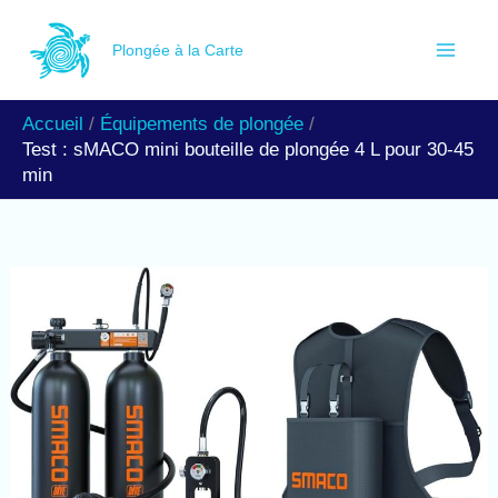
Aller
R
au
Plongée à la Carte
e
contenu
c
Accueil
Équipements de plongée
h
Test : sMACO mini bouteille de plongée 4 L pour 30-45
e
min
r
c
h
e
r