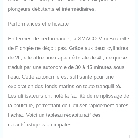
SMACO, le S700MAX peut
plongeurs débutants et intermédiaires.
également être emporté dans
l'avion lorsqu'il n'y a pas d'air
à l'intérieur, ce qui rend la
Performances et efficacité
plongée en voyage ou en
vacances plus pratique.
En termes de performance, la SMACO Mini Bouteille
Méthodes de Gonflage
de Plongée ne déçoit pas. Grâce aux deux cylindres
Multiples: Le diamètre de
l'interface de gonflage de la
de 2L, elle offre une capacité totale de 4L, ce qui se
bouteille de plongée est de 8
traduit par une autonomie de 30 à 45 minutes sous
mm et la pression de gonflage
maximale est de 3000
l’eau. Cette autonomie est suffisante pour une
Psi/200Bar/20MPa, La plupart
exploration des fonds marins en toute tranquillité.
des magasins de plongée
peuvent le gonfler (clients qui
Les utilisateurs ont noté la facilité de remplissage de
ne sont pas certifiés en
la bouteille, permettant de l’utiliser rapidement après
plongée, veuillez vérifier à
l'avance si votre magasin de
l’achat. Voici un tableau récapitulatif des
plongée local peut le gonfler
caractéristiques principales :
pour vous). Si vous possédez
un compresseur d'air