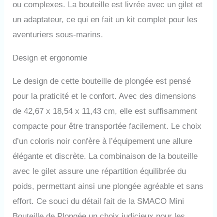
ou complexes. La bouteille est livrée avec un gilet et
très bonne résistance à la
corrosion. Le régulateur
un adaptateur, ce qui en fait un kit complet pour les
comprend : un interrupteur
aventuriers sous-marins.
pneumatique, une vanne
antidéflagrante, une interface
Design et ergonomie
de charge, une chambre de
réduction de pression, un
manomètre et une vanne
Le design de cette bouteille de plongée est pensé
secondaire. Le BCD peut
pour la praticité et le confort. Avec des dimensions
également être connecté.
Commutation gratuite de 2L et
de 42,67 x 18,54 x 11,43 cm, elle est suffisamment
4L: Vous pouvez connecter
compacte pour être transportée facilement. Le choix
deux détendeurs S700 pour
d’un coloris noir confère à l’équipement une allure
obtenir deux bouteilles de
plongée de 2 L (S700), ou les
élégante et discrète. La combinaison de la bouteille
assembler à l'aide du
avec le gilet assure une répartition équilibrée du
détendeur S700MAX pour
obtenir une bouteille de
poids, permettant ainsi une plongée agréable et sans
plongée de 4L (S700MAX).
effort. Ce souci du détail fait de la SMACO Mini
Comme avec tous les mini
réservoirs de plongée
Bouteille de Plongée un choix judicieux pour les