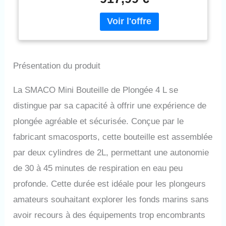
2L et d'un régulateur. Il peut
Divertissement de
être facilement transporté,
Plongée
éliminant le lourd fardeau des
bouteilles de plongée
traditionnelles, et convient à la
plongée en eaux peu
Présentation du produit
profondes et aux travaux
sous-marins, tels que la
plongée récréative, la chasse
La SMACO Mini Bouteille de Plongée 4 L se
au trésor, etc. 2L double
distingue par sa capacité à offrir une expérience de
bouteille de plongée fournit
environ 230 respirations à 200
plongée agréable et sécurisée. Conçue par le
bars (testé à une profondeur
fabricant smacosports, cette bouteille est assemblée
de 33 pieds / 10 mètres).
Cylindre de Plongée
par deux cylindres de 2L, permettant une autonomie
Professionnel: A passé la
de 30 à 45 minutes de respiration en eau peu
certification CE/PED/DOT et
peut être utilisé dans la
profonde. Cette durée est idéale pour les plongeurs
plupart des régions. Le corps
amateurs souhaitant explorer les fonds marins sans
du réservoir est en aluminium
aéronautique et peint en
avoir recours à des équipements trop encombrants
surface, ce qui présente une