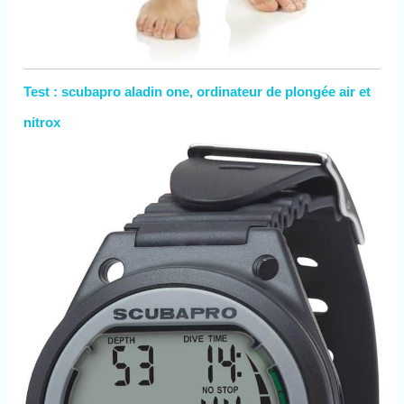
Test : scubapro aladin one, ordinateur de plongée air et
nitrox