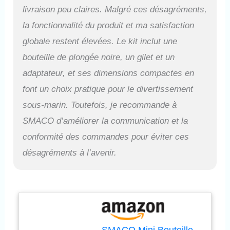
livraison peu claires. Malgré ces désagréments,
plongée de 2 L (S700), ou les
assembler à l'aide du
la fonctionnalité du produit et ma satisfaction
détendeur S700MAX pour
globale restent élevées. Le kit inclut une
obtenir une bouteille de
plongée de 4L (S700MAX).
bouteille de plongée noire, un gilet et un
Comme avec tous les mini
adaptateur, et ses dimensions compactes en
réservoirs de plongée
SMACO, le S700MAX peut
font un choix pratique pour le divertissement
également être emporté dans
sous-marin. Toutefois, je recommande à
l'avion lorsqu'il n'y a pas d'air
à l'intérieur, ce qui rend la
SMACO d’améliorer la communication et la
plongée en voyage ou en
conformité des commandes pour éviter ces
vacances plus pratique.
Méthodes de Gonflage
désagréments à l’avenir.
Multiples: Le diamètre de
l'interface de gonflage de la
bouteille de plongée est de 8
mm et la pression de gonflage
maximale est de 3000
Psi/200Bar/20MPa, La plupart
des magasins de plongée