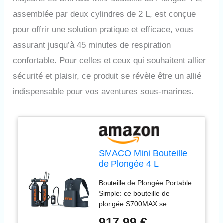
assemblée par deux cylindres de 2 L, est conçue
pour offrir une solution pratique et efficace, vous
assurant jusqu’à 45 minutes de respiration
confortable. Pour celles et ceux qui souhaitent allier
sécurité et plaisir, ce produit se révèle être un allié
indispensable pour vos aventures sous-marines.
SMACO Mini Bouteille
de Plongée 4 L
(Assemblée par Deux
Bouteille de Plongée Portable
Cylindres de 2L) pour la
Simple: ce bouteille de
Plongée en Eau Peu
plongée S700MAX se
Profonde Support de
compose de deux cylindres de
Respiration pour Le
917,99 €