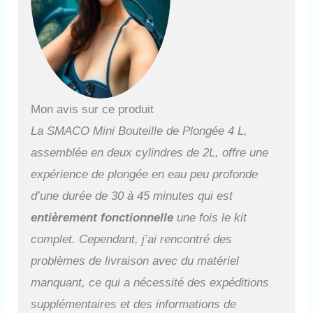
Cylindre de Plongée
Professionnel: A passé la
certification CE/PED/DOT et
peut être utilisé dans la
plupart des régions. Le corps
du réservoir est en aluminium
aéronautique et peint en
surface, ce qui présente une
Mon avis sur ce produit
très bonne résistance à la
La SMACO Mini Bouteille de Plongée 4 L,
corrosion. Le régulateur
comprend : un interrupteur
assemblée en deux cylindres de 2L, offre une
pneumatique, une vanne
expérience de plongée en eau peu profonde
antidéflagrante, une interface
de charge, une chambre de
d’une durée de 30 à 45 minutes qui est
réduction de pression, un
entièrement fonctionnelle
une fois le kit
manomètre et une vanne
complet. Cependant, j’ai rencontré des
secondaire. Le BCD peut
également être connecté.
problèmes de livraison avec du matériel
Commutation gratuite de 2L et
manquant, ce qui a nécessité des expéditions
4L: Vous pouvez connecter
deux détendeurs S700 pour
supplémentaires et des informations de
obtenir deux bouteilles de