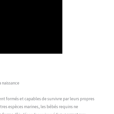
a naissance
nt formés et capables de survivre par leurs propres
res espèces marines, les bébés requins ne