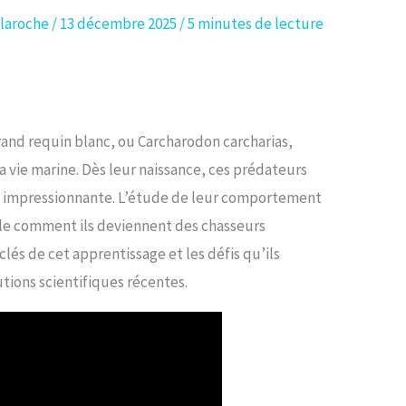
laroche
/
13 décembre 2025
/
5 minutes de lecture
rand requin blanc, ou Carcharodon carcharias,
la vie marine. Dès leur naissance, ces prédateurs
 impressionnante. L’étude de leur comportement
èle comment ils deviennent des chasseurs
lés de cet apprentissage et les défis qu’ils
tions scientifiques récentes.