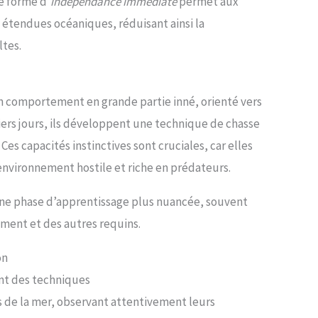
e forme d’
indépendance immédiate
permet aux
s étendues océaniques, réduisant ainsi la
ltes.
un comportement en grande partie inné, orienté vers
iers jours, ils développent une technique de chasse
Ces capacités instinctives sont cruciales, car elles
nvironnement hostile et riche en prédateurs.
une phase d’apprentissage plus nuancée, souvent
ement et des autres requins.
on
nt des techniques
s de la mer, observant attentivement leurs