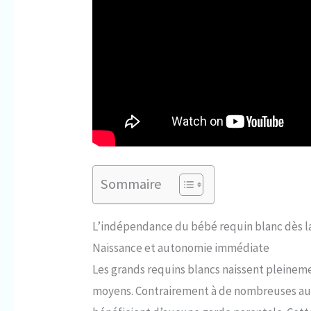
Sommaire
L’indépendance du bébé requin blanc dès l
Naissance et autonomie immédiate
Les grands requins blancs naissent pleineme
moyens. Contrairement à de nombreuses aut