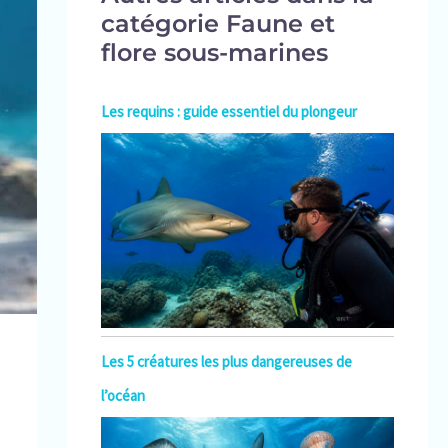
catégorie Faune et
flore sous-marines
Les requins : guide essentiel du plongeur
Les 5 créatures les plus dangereuses de
l’océan