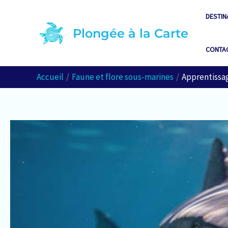
Aller
DESTIN
au
Plongée à la Carte
contenu
CONTA
Accueil
Faune et flore sous-marines
Apprentissag