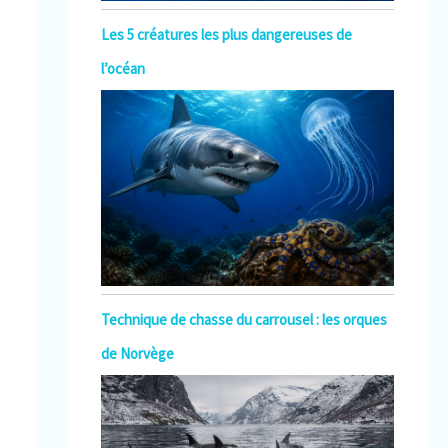
Les 5 créatures les plus dangereuses de
l’océan
Technique de chasse du carrousel : les orques
de Norvège