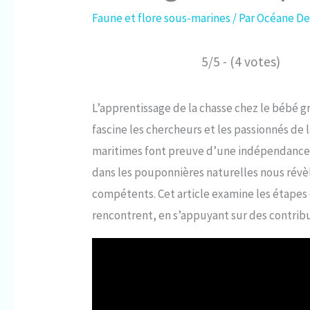
Faune et flore sous-marines
/ Par
Océane De
5/5 - (4 votes)
L’apprentissage de la chasse chez le bébé g
fascine les chercheurs et les passionnés de 
maritimes font preuve d’une indépendance
dans les pouponnières naturelles nous rév
compétents. Cet article examine les étapes c
rencontrent, en s’appuyant sur des contribu