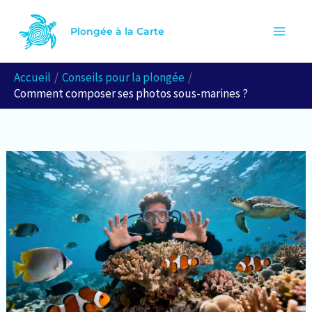
Aller
R
au
Plongée à la Carte
e
contenu
c
Accueil
Conseils pour la plongée
h
Comment composer ses photos sous-marines ?
e
r
c
h
e
r