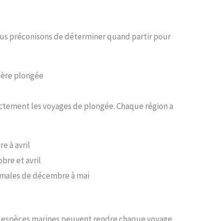
vous préconisons de déterminer quand partir pour
sière plongée
ectement les voyages de plongée. Chaque région a
e à avril
bre et avril
timales de décembre à mai
 espèces marines peuvent rendre chaque voyage