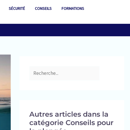
R
SÉCURITÉ
CONSEILS
FORMATIONS
e
c
h
e
r
c
h
e
r
Autres articles dans la
catégorie Conseils pour