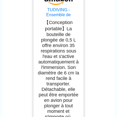
TUDIVING -
Ensemble de
Bouteilles de plongée
【Conception
sous-Marine de 0,5 L,
portable】La
Mini Bouteille
bouteille de
d'oxygène avec
compresseur, kit de
plongée de 0,5 L
plongée Portable de
offre environ 35
Voyage (S200Plus
respirations sous
Black-A2)
l'eau et s'active
automatiquement à
l'immersion. Son
diamètre de 6 cm la
rend facile à
transporter.
Détachable, elle
peut être emportée
en avion pour
plonger à tout
moment et
n'importe où.