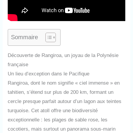
Sommaire
Découverte de Rangiroa, un joyau de la Polynésie
française
Un lieu d’exception dans le Pacifique
Rangiroa, dont le nom signifie « ciel immense » en
tahitien, s’étend sur plus de 200 km, formant un
cercle presque parfait autour d’un lagon aux teintes
turquoise. Cet atoll offre une biodiversité
exceptionnelle : les plages de sable rose, les
cocotiers, mais surtout un panorama sous-marin