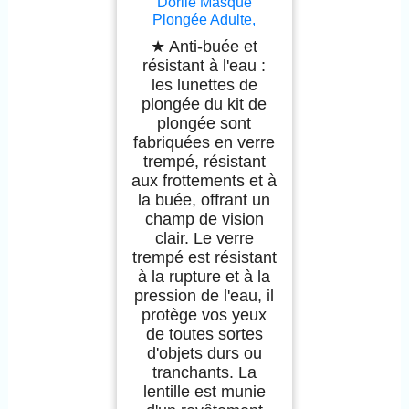
Dorlle Masque
Plongée Adulte,
Masque Tuba est en
★ Anti-buée et
Verre Trempé,
résistant à l'eau :
Masque de Plongée
les lunettes de
Anti buée et étanche,
plongée du kit de
Masque Snorkeling
plongée sont
équipé d'un Tube de
Respiration sèche de
fabriquées en verre
Haute Qualité à 3
trempé, résistant
Canaux Unisexe
aux frottements et à
la buée, offrant un
champ de vision
clair. Le verre
trempé est résistant
à la rupture et à la
pression de l'eau, il
protège vos yeux
de toutes sortes
d'objets durs ou
tranchants. La
lentille est munie