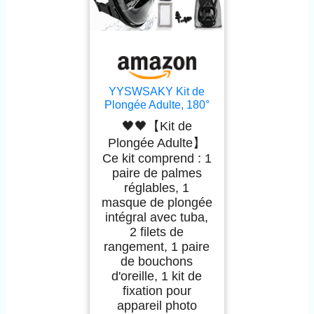
YYSWSAKY Kit de
Plongée Adulte, 180°
Vue Panoramique,
🖤🖤【Kit de
Masque de Plongée
Plongée Adulte】
Intégrale, CO2 Sûre,
Ce kit comprend : 1
Anti-Buée, avec
Palmes Plongée
paire de palmes
Reglable, Support de
réglables, 1
Caméra, Pochette
masque de plongée
Étanche pour
intégral avec tuba,
Téléphone Portable
2 filets de
(L/XL)
rangement, 1 paire
de bouchons
d'oreille, 1 kit de
fixation pour
appareil photo