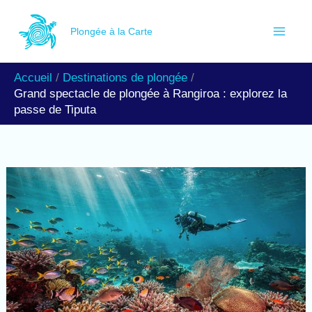
Aller
R
au
Plongée à la Carte
e
contenu
c
Accueil
Destinations de plongée
h
Grand spectacle de plongée à Rangiroa : explorez la
e
passe de Tiputa
r
c
h
e
r