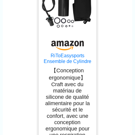
RiToEasysports
Ensemble de Cylindre
à Oxygène 1L, Kit de
【Conception
Plongée en Alliage en
ergonomique】
Aluminium avec
Craft avec du
Soupape de
Décharge de Pression
matériau de
de L'instrument
silicone de qualité
Lumineux pour
alimentaire pour la
L'extérieur
sécurité et le
confort, avec une
conception
ergonomique pour