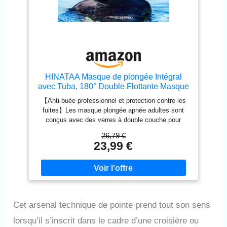
HINATAA Masque de plongée Intégral
avec Tuba, 180° Double Flottante Masque
Tuba Adulte Snorkeling Anti-buée Anti-
【Anti-buée professionnel et protection contre les
Fuite, Lunettes plongée apnée avec
fuites】Les masque plongée apnée adultes sont
Caméra Support Adulte Enfant (Noir
conçus avec des verres à double couche pour
Violet, L/XL)
former une couche d'air isolante entre les verres
26,79 €
afin de réduire le contact direct et de minimiser les
23,99 €
différences de température et de réduire la buée, et
notre masque plongée intégral est équipé de canaux
d'inspiration et d'expiration indépendants pour éviter
la buée. Le masque de snorkeling pour l'ensemble
du visage dispose d'un joint en silicone souple de
qualité alimentaire avec une balle flottante qui
Cet arsenal technique de pointe prend tout son sens
empêche l'eau de pénétrer. Il en résulte un design
professionnel anti-buée et anti-fuite pour une
lorsqu’il s’inscrit dans le cadre d’une croisière ou
expérience de snorkeling fantastique. 【Double