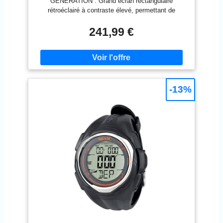
GÉNÉRATION : Grand écran rectangulaire
Optimale des Données, Noir/Jaune, Taille
rétroéclairé à contraste élevé, permettant de
Unique
surveiller facilement toutes les données
essentielles. Malgré sa finesse et sa légèreté, il est
241,99 €
très résistant et robuste. Le boîtier est fabriqué
dans un matériau renforcé grâce à une technologie
de nanocharges microstructurées. DIVERS MODES
DE FONCTIONNEMENT : Air, Nitrox, Gauge,
Free/Apnée, Affichage de toutes les données de
plongée, profondeur, température de l'eau, nombre
-13%
de plongées, profondeur maximale de plongée,
temps de plongée, intervalle de surface entre les
plongées, durée de la session de plongée, boussole
intégrée permettant d'explorer en toute tranquillité.
GÈRE 3 MÉLANGES DE GAZ NITROX
DIFFÉRENTS : Fonction exécutable pendant la
plongée, idéale pour les plongeurs avancés ou
techniques qui ont besoin d'une gestion flexible du
gaz. RAFFAELLO N'EST PAS SEULEMENT UN
BIJOU DE DESIGN, MAIS AUSSI D'EFFICACITÉ :
Son design ultraplat garantit que l'ordinateur repose
confortablement sur le brassard, réduisant ainsi la
résistance et l'encombrement. Son impressionnante
autonomie de 4 ans, ainsi que son remplacement