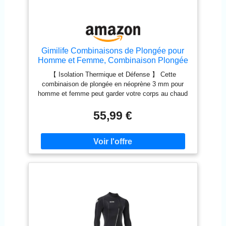
Gimilife Combinaisons de Plongée pour
Homme et Femme, Combinaison Plongée
Homme Shorty 3MM/ FullWetsuit
【 Isolation Thermique et Défense 】 Cette
Néoprène Femme pour Rester au Chaud
combinaison de plongée en néoprène 3 mm pour
dans l'eau Froide Lors de Plongée, Ssurf,
homme et femme peut garder votre corps au chaud
Snorkeling
même dans l'eau froide. Parallèlement, les
combinaisons de plongée à micro-élasticité peuvent
55,99 €
vous protéger des objets pointus tels que les
rochers et de la vie marine comme les méduses,
les coraux et les poissons. 【Collier Velcro réglable
et fermeture éclair facile】Les combinaisons de
plongée sont dotées d'un col Velcro réglable qui
permet un ajustement confortable, réduisant ainsi
l'entrée d'eau et de sable. La fermeture éclair YKK
de haute qualité facilite l'enfilage et le retrait de la
combinaison plongée homme femme. Les zones
clés sont renforcées avec un matériau Noeprène
ultra-flexible de 2 mm pour une flexibilité accrue. 【