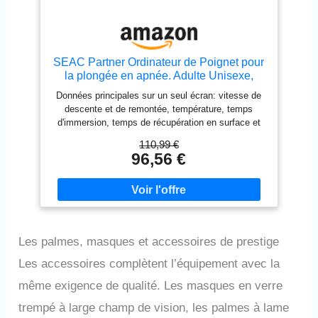
facile par l'utilisateur, vous garantissent d'être prêt
pour toutes vos aventures de plongée. CRESSI,
ENTREPRISE FAMILIALE : Développe avec
passion des produits pour les sports nautiques
depuis 1946.
SEAC Partner Ordinateur de Poignet pour
la plongée en apnée. Adulte Unisexe,
Noir, Standard
Données principales sur un seul écran: vitesse de
descente et de remontée, température, temps
d'immersion, temps de récupération en surface et
profondeur. Fonctions chronomètre et compte à
110,99 €
rebours. Enregistrez les sessions d’apnée jusqu’à
96,56 €
99 plongées. Fonctionne avec une pile CR2032
standard et est étanche jusqu’à 100 mètres de
profondeur. Écran rétroéclairé.
Les palmes, masques et accessoires de prestige
Les accessoires complètent l’équipement avec la
même exigence de qualité. Les masques en verre
trempé à large champ de vision, les palmes à lame