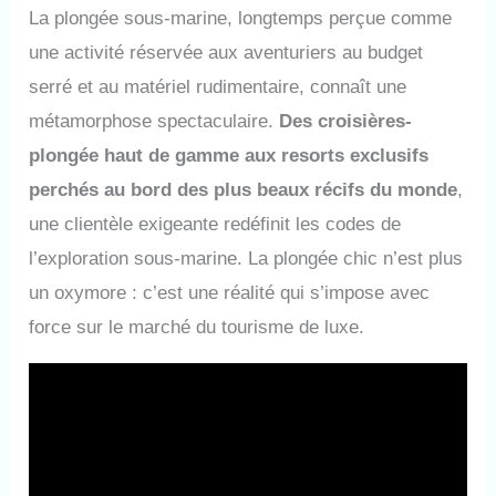
La plongée sous-marine, longtemps perçue comme
une activité réservée aux aventuriers au budget
serré et au matériel rudimentaire, connaît une
métamorphose spectaculaire.
Des croisières-
plongée haut de gamme aux resorts exclusifs
perchés au bord des plus beaux récifs du monde
,
une clientèle exigeante redéfinit les codes de
l’exploration sous-marine. La plongée chic n’est plus
un oxymore : c’est une réalité qui s’impose avec
force sur le marché du tourisme de luxe.