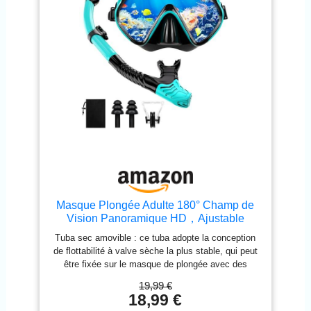
Masque Plongée Adulte 180° Champ de
Vision Panoramique HD，Ajustable
Masque de Plongée Adulte Professionnel
Tuba sec amovible : ce tuba adopte la conception
pour Adultes et Jeunes
de flottabilité à valve sèche la plus stable, qui peut
être fixée sur le masque de plongée avec des
boucles. Une fois immergé, le tuba est scellé pour
19,99 €
empêcher l'eau de pénétrer et la valve de vidange
18,99 €
située en bas permet à l'eau d'être évacuée