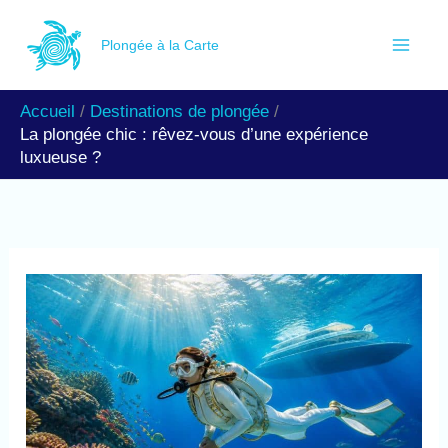
Aller
R
au
Plongée à la Carte
e
contenu
c
Accueil
Destinations de plongée
h
La plongée chic : rêvez-vous d’une expérience
e
luxueuse ?
r
c
h
e
r