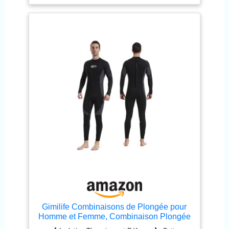
l’intérieur. - Genouillère anti-abrasion : offre une
de remboursement sans condition, si vous avez
meilleure protection pour votre genou. - Comment il
des questions sur ce maillot de bain, n'hésitez pas
nous réchauffe : C’est une combinaison mouillée,
à nous contacter via la commande.
alors l’eau pénètre, mais elle nous réchauffe
rapidement sur notre peau. Plus vous portez serré,
plus vous serez chaud dans l'eau.
Gimilife Combinaisons de Plongée pour
Homme et Femme, Combinaison Plongée
Homme Shorty 3MM/ FullWetsuit