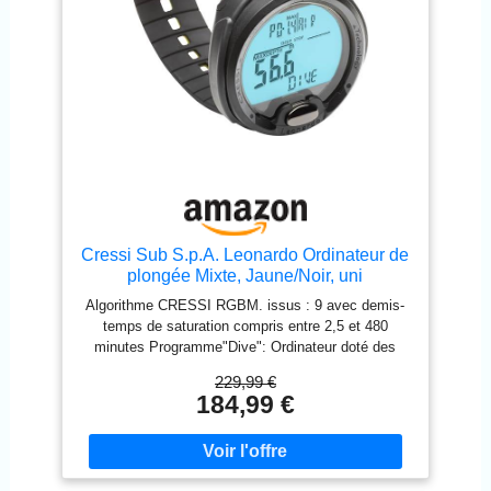
Cressi Sub S.p.A. Leonardo Ordinateur de
plongée Mixte, Jaune/Noir, uni
Algorithme CRESSI RGBM. issus : 9 avec demis-
temps de saturation compris entre 2,5 et 480
minutes Programme"Dive": Ordinateur doté des
données de plongée Possibilité d'effectuer une
229,99 €
plongée au Nitrox après celle effectuée à l'air
184,99 €
Algorithme CRESSI RGBM. issus : 9 avec demis-
temps de saturation compris entre 2,5 et 480
minutes Programme"Dive": Ordinateur doté des
données de plongée Programme"Dive": Ordinateur