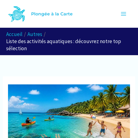
Aller
R
au
Plongée à la Carte
e
contenu
c
Accueil
Autres
h
Liste des activités aquatiques : découvrez notre top
e
sélection
r
c
h
e
r