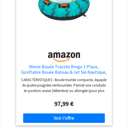
principale et d'une chambre de sécurité. DIMENSIONS :
Diamètre dégonflé : 137 cm (54''), dimensions gonflées :
longueur 120 cm, largeur 120 cm, hauteur 43 cm, poids
3,5 kg.
Mesle Bouée Tractée Ringo 1 Place,
Gonflable Bouée Bateau & Jet Ski Nautique,
Bouée Tractable Nautique pour Enfants &
CARACTÉRISTIQUES : Bouée tractée compacte, équipée
Adultes
de quatre poignées rembourrées. Permet une conduite
en position assise (détendue) ou allongée (pour plus
d'action), fixation facile de la corde grâce au crochet à
connexion rapide. COMPORTEMENT SUR L'EAU : Bouée
97,99 €
tractable pour 1 personne, adapté aux enfants et aux
adultes, offrant une conduite assise ou allongée, sa
forme éprouvée de donut glisse facilement, offre des
sensations fortes et est confortable, idéale pour être