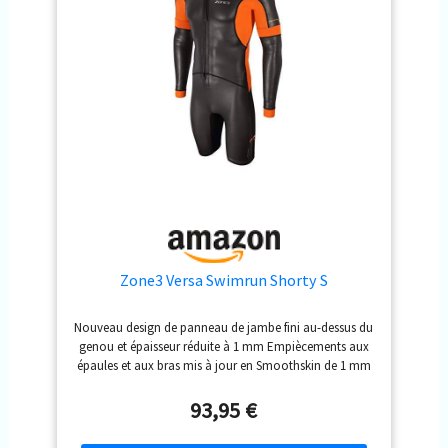
Zone3 Versa Swimrun Shorty S
Nouveau design de panneau de jambe fini au-dessus du
genou et épaisseur réduite à 1 mm Empiècements aux
épaules et aux bras mis à jour en Smoothskin de 1 mm
hautement extensible pour une meilleure vitesse et
flexibilité Néoprène innovant Neo-Breathe pour une
93,95 €
respirabilité sur le dos et les aisselles. Panneaux de
flottabilité centraux de 3 mm. Fermeture éclair avant