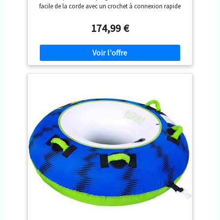
facile de la corde avec un crochet à connexion rapide
COMPORTEMENT SUR L'EAU : Adaptée aux enfants &
adultes, glisse & dérape facilement, offre des sensations
174,99 €
fortes, stable contre les basculements, anneau de
traction pour bateau et jet-ski MATÉRIAUX : Bouée avec
une housse robuste en nylon 840D, séchage rapide et
confortable, coutures doubles pour une stabilité
accrue, chambres à air internes en PVC léger de 0,7 mm
GONFLAGE : Facile à gonfler et à dégonfler grâce à la
valve Boston, compatible avec les pompes standards,
bouée équipée d'une chambre à air principale et d'une
chambre à air de sécurité DIMENSIONS: (gonflées) Vapor
2P - L 140 cm, B 130 cm, H 30 cm, Poids 5,8 kg; Vapor
3P - L 165 cm - l 173 cm - H 29 cm - Poids 9,6 kg