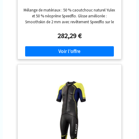
Mélange de matériaux : 50 % caoutchouc naturel Yulex
et 50 % néoprène Speedflo. Glisse améliorée :
Smoothskin de 2 mm avec revêtement Speedflo sur le
panneau avant pour une résistance réduite à l'eau.
Matériaux durables : double doublure en caoutchouc
282,29 €
naturel Yulex de 2 mm pour plus de chaleur, d'étirement
et de résistance à l'abrasion. Coutures plates : assure
confort et flexibilité dans toute la combinaison. 3
poches pour les objets essentiels.