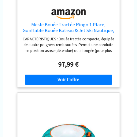
Mesle Bouée Tractée Ringo 1 Place,
Gonflable Bouée Bateau & Jet Ski Nautique,
Bouée Tractable Nautique pour Enfants &
CARACTÉRISTIQUES : Bouée tractée compacte, équipée
Adultes
de quatre poignées rembourrées. Permet une conduite
en position assise (détendue) ou allongée (pour plus
d'action), fixation facile de la corde grâce au crochet à
connexion rapide. COMPORTEMENT SUR L'EAU : Bouée
97,99 €
tractable pour 1 personne, adapté aux enfants et aux
adultes, offrant une conduite assise ou allongée, sa
forme éprouvée de donut glisse facilement, offre des
sensations fortes et est confortable, idéale pour être
tractée par un bateau à moteur ou un jet-ski. MATÉRIAU
: Bouée gonflable avec une housse en nylon 420D,
séchage rapide et confortable, coutures doubles pour
une stabilité accrue, chambres à air intérieures en PVC
léger et résistant de 0,6 mm. GONFLAGE : Facile à
gonfler et à dégonfler grâce à la valve Boston,
compatible avec les pompes à pied et à main
standards, la bouée dispose d'une chambre à air