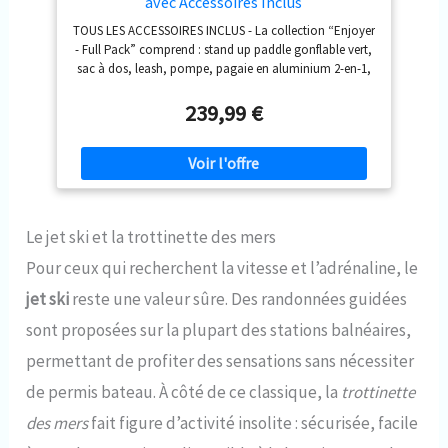
avec Accessoires Inclus
TOUS LES ACCESSOIRES INCLUS - La collection “Enjoyer
- Full Pack” comprend : stand up paddle gonflable vert,
sac à dos, leash, pompe, pagaie en aluminium 2-en-1,
3 ailerons, siège kayak, repose-pieds, sangle de
transport, kit réparation, sac étanche 5L, étui et support
239,99 €
pour téléphone PADDLE SURF ET KAYAK 2 EN 1 - Avec un
siège de kayak et un repose-pieds pour transformer
votre planche en kayak gonflable. Paddle gonflable
avec siège pour en profiter seul ou en famille SOLIDITÉ
ET DURABILITÉ - Planches de stand up paddle
gonflables avec revêtement hermétique en PVC militaire
Le jet ski et la trottinette des mers
et double couche latérale pour éviter les fuites d’air.
Valve de haute qualité facile à utiliser EXCELLENTE
Pour ceux qui recherchent la vitesse et l’adrénaline, le
STABILITÉ - La largeur de la planche de paddle SUP
gonflable et sa mousse EVA assurent l’équilibre et
jet ski
reste une valeur sûre. Des randonnées guidées
limitent les chutes dans l’eau. Convient à tous NUMÉRO
sont proposées sur la plupart des stations balnéaires,
DE SÉRIE UNIQUE - Naviguez dans des environnements
d’eau douce tels que rivières, lacs ou réservoirs avec
permettant de profiter des sensations sans nécessiter
notre planche de paddle gonflable pour 2 personnes
de permis bateau. À côté de ce classique, la
trottinette
des mers
fait figure d’activité insolite : sécurisée, facile