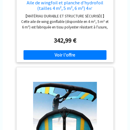
Aile de wingfoil et planche d'hydrofoil
(tailles 4 m², 5 m², 6 m²) 4㎡
【MATÉRIAU DURABLE ET STRUCTURE SÉCURISÉE】
Cette aile de wing gonflable (disponible en 4 m², 5 m² et
6 m²) est fabriquée en tissu polyester résistant à l'usure,
renforcé par un film en TPU pour supporter les
conditions extérieures difficiles. Elle est dotée de deux
342,99 €
chambres à air indépendantes avec valves étanches
pour une flottabilité fiable. 【PRISE EN MAIN
ERGONOMIQUE ET VISIBILITÉ CLAIRE】Équipée d'une
fenêtre transparente, cette aile dispose d'une poignée
ergonomique intégrée pour une prise en main
confortable et sûre. Sa conception légère permet une
grande maniabilité, tandis que la fenêtre offre une vue
dégagée pour surveiller les conditions météorologiques.
【PERFORMANCES OPTIMALES POUR DIVERS
USAGES】Conçue pour le wingfoil et le hydrofoil (en
tailles 4, 5 ou 6 m²), cette aile capte efficacement le vent
pour le transformer en une propulsion constante vers
l'avant, s'adaptant ainsi à diverses conditions de vent et
aux différents niveaux de compétence des utilisateurs.
【INSTALLATION RAPIDE ET RANGEMENT FACILE】Cette
aile gonflable se gonfle rapidement grâce à la pompe