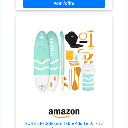
votre planche en kayak gonflable. Paddle gonflable
ailerons + 1 StabilTrac, 1 leash, 1 pompe, 1 sac à dos
avec siège pour en profiter seul ou en famille SOLIDITÉ
paddle board, 1 sac étanche, 1 kit de réparation et 3
ET DURABILITÉ - Planches de stand up paddle
notices. Grâce à ses 11 anneaux en D, ce stand paddle
gonflables avec revêtement hermétique en PVC militaire
gonflable permet de fixer siège ou glacière facilement.
et double couche latérale pour éviter les fuites d’air.
Ce paddle board polyvalent est l'équipement idéal pour
Valve de haute qualité facile à utiliser EXCELLENTE
toutes vos configurations et aventures nautiques avec
STABILITÉ - La largeur de la planche de paddle SUP
une modularité totale.
gonflable et sa mousse EVA assurent l’équilibre et
limitent les chutes dans l’eau. Convient à tous NUMÉRO
DE SÉRIE UNIQUE - Naviguez dans des environnements
d’eau douce tels que rivières, lacs ou réservoirs avec
notre planche de paddle gonflable pour 2 personnes
HUIIKE Paddle Gonflable Adulte 10' - 12'