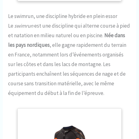
structure de Lanabike est construite en forme X très
rigide. Elle est remarquablement bien étudiée pour sa
Le swimrun, une discipline hybride en plein essor
solidité et sa légèreté ainsi que sa capacité de drainage
express pour évacuer l'eau en quelques secondes
Le
swimrun
est une discipline qui alterne course à pied
Résistance et pédales : les pédales sont utilisables pieds
nus grâce aux foostraps confort. Le vélo possède une
et natation en milieu naturel ou en piscine.
Née dans
résistance de 13% pour renforcer votre pédalage
les pays nordiques
, elle gagne rapidement du terrain
hydraulique. L’aquabike vous apportera une grande
satisfaction Préconisation : votre aquabike peut rester
en France, notamment lors d’événements organisés
immergé plusieurs jours dans votre piscine. Cependant,
sur les côtes et dans les lacs de montagne. Les
pour augmenter plus encore sa durée de vie, sortez-le 2
à 3 fois/semaine et rincez-le au jet à l'eau claire et
participants enchaînent les séquences de nage et de
laissez sécher la journée
course sans transition matérielle, avec le même
équipement du début à la fin de l’épreuve.