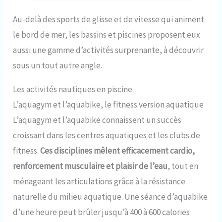
tractée par un bateau à moteur ou un jet-ski. MATÉRIAU
: Bouée gonflable avec une housse en nylon 420D,
Au-delà des sports de glisse et de vitesse qui animent
séchage rapide et confortable, coutures doubles pour
une stabilité accrue, chambres à air intérieures en PVC
le bord de mer, les bassins et piscines proposent eux
léger et résistant de 0,6 mm. GONFLAGE : Facile à
gonfler et à dégonfler grâce à la valve Boston,
aussi une gamme d’activités surprenante, à découvrir
compatible avec les pompes à pied et à main
sous un tout autre angle.
standards, la bouée dispose d'une chambre à air
principale et d'une chambre de sécurité. DIMENSIONS :
Diamètre dégonflé : 137 cm (54''), dimensions gonflées :
Les activités nautiques en piscine
longueur 120 cm, largeur 120 cm, hauteur 43 cm, poids
L’aquagym et l’aquabike, le fitness version aquatique
3,5 kg.
L’aquagym et l’aquabike connaissent un succès
croissant dans les centres aquatiques et les clubs de
fitness.
Ces disciplines mêlent efficacement cardio,
renforcement musculaire et plaisir de l’eau
, tout en
ménageant les articulations grâce à la résistance
naturelle du milieu aquatique. Une séance d’aquabike
d’une heure peut brûler jusqu’à 400 à 600 calories