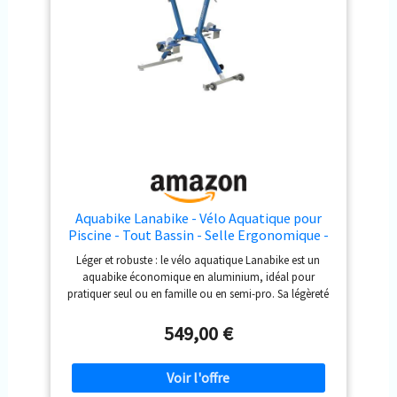
Aquabike Lanabike - Vélo Aquatique pour
Piscine - Tout Bassin - Selle Ergonomique -
Guidon Sport - Pédales Antidérapantes -
Léger et robuste : le vélo aquatique Lanabike est un
Réglages Click & Turn - Bleu - Waterflex,
aquabike économique en aluminium, idéal pour
Large, (WX-LANA-BL)
pratiquer seul ou en famille ou en semi-pro. Sa légèreté
en fait un vélo de piscine tout à fait exceptionnel pour
sa mise en eau ou son enlèvement Simple d’utilisation :
549,00 €
sa structure ergonomique a été pensée pour optimiser
vos exercices aquatiques. La selle tout comme le
guidon sont réglables en hauteur grâce aux montants
gradués et le système Click & Turn Structure en X : la