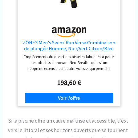
ZONE3 Men's Swim-Run Versa Combinaison
de plongée Homme, Noir/Vert Citron/Bleu
Marine, S
Empiècements du dos et des aisselles fabriqués à partir
de notre tissu innovant Neo-Breathe qui est un
néoprène extensible à quatre voies et qui permet à
l'humidité et la chaleur corporelle de s'échapper tout en
protégeant contre le froid et l'eau. Panneaux d'épaules
198,60 €
de 2 mm d'épaisseur aux couleurs vives pour plus de
flexibilité et de visibilité et tissu Speedflo sur le devant de
la poitrine pour réduire la traînée dans l'eau. Manches
séparées de 2 mm pour permettre une plus grande
liberté de mouvement au niveau des épaules, ainsi que
le contrôle de la température et la protection. Tissu
Si la piscine offre un cadre maîtrisé et accessible, c’est
Gator plus durable sur les jambes pour plus de durabilité
sur les terrains accidentés, avec une longueur de jambe
vers le littoral et ses horizons ouverts que se tournent
étendue pour couvrir les genoux pour plus de chaleur et