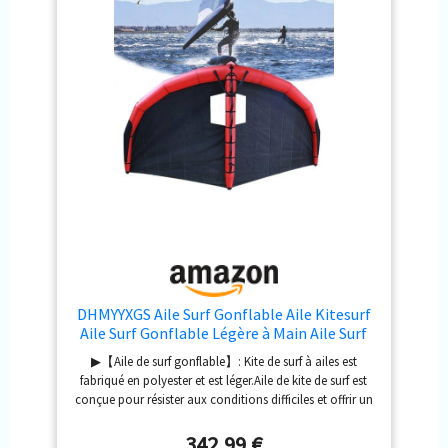
modèle) et emballée dans le sac de voyage inclus. 4㎡/5
㎡/6㎡ de surface de voile lui permettent de capturer
parfaitement le vent du large et de le convertir en élan
vers l'avant, vous permettant de surfer à votre guise ▶
【PORTABLE ET GAIN D'ESPACE】: La conception
gonflable est légère et est livrée avec un sac à dos pour
un rangement et un transport faciles sans prendre trop
de place. Plusieurs poignées confortables permettent à
différentes personnes de trouver facilement une prise
confortable ▶【UTILISATION MULTI-USAGES】 : profitez
de la planche à voile sur la mer, sur des lacs calmes, sur
des terrains enneigés ou sur des champs ouverts. Cette
planche est compatible avec les voiles et les cerfs-
volants, vous permettant d'explorer des paysages variés
et de vivre des aventures de surf palpitantes tout au long
de l'année.
DHMYYXGS Aile Surf Gonflable Aile Kitesurf
Aile Surf Gonflable Légère à Main Aile Surf
Gonflable Planche Surf Gonflable Wind
▶【Aile de surf gonflable】: Kite de surf à ailes est
Wingfoil avec Hydroptèr 4㎡
fabriqué en polyester et est léger.Aile de kite de surf est
conçue pour résister aux conditions difficiles et offrir un
plaisir sans fin sur l'eau. ▶【Conception de fenêtre
ouverte】: Une caractéristique ingénieuse du kite de surf
342,99 €