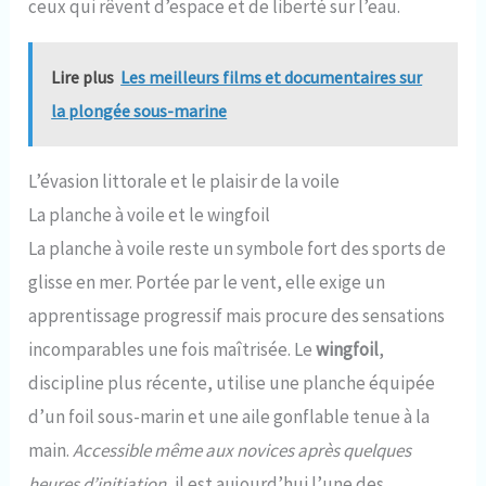
de protection. Fermeture Éclair avant avec cordon pour
ceux qui rêvent d’espace et de liberté sur l’eau.
un accès facile et respirabilité / contrôle de la
température pendant la course.
Lire plus
Les meilleurs films et documentaires sur
la plongée sous-marine
L’évasion littorale et le plaisir de la voile
La planche à voile et le wingfoil
La planche à voile reste un symbole fort des sports de
glisse en mer. Portée par le vent, elle exige un
apprentissage progressif mais procure des sensations
incomparables une fois maîtrisée. Le
wingfoil
,
discipline plus récente, utilise une planche équipée
d’un foil sous-marin et une aile gonflable tenue à la
main.
Accessible même aux novices après quelques
heures d’initiation
, il est aujourd’hui l’une des