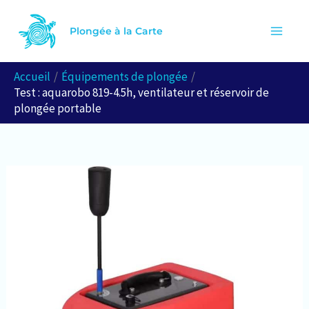
Aller
R
au
Plongée à la Carte
e
contenu
c
Accueil
Équipements de plongée
h
Test : aquarobo 819-4.5h, ventilateur et réservoir de
e
plongée portable
r
c
h
e
r