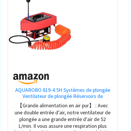
AQUAROBO 819-4.5H Systèmes de plongée
Ventilateur de plongée Réservoirs de
plongée, réservoirs de plongée portables,
【Grande alimentation en air pur】 : Avec
rechargeables, compresseur d'air étanche
une double entrée d'air, notre ventilateur de
(4,5 heures un joueur)
plongée a une grande entrée d'air de 52
L/min. Il vous assure une respiration plus