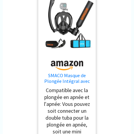
SMACO Masque de
Plongée Intégral avec
Mini Bouteille de
Compatible avec la
Plongée 0.5L Système
plongée en apnée et
de Plongée Portable
l'apnée: Vous pouvez
pour Apnée, Eaux Peu
Profondes et
soit connecter un
Alimentation d'air
double tuba pour la
d'urgence
plongée en apnée,
soit une mini