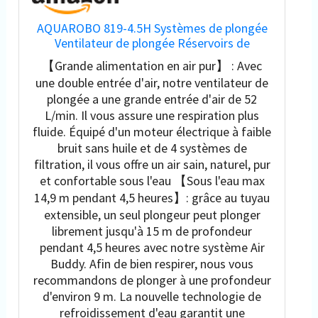
AQUAROBO 819-4.5H Systèmes de plongée
Ventilateur de plongée Réservoirs de
plongée, réservoirs de plongée portables,
【Grande alimentation en air pur】 : Avec
rechargeables, compresseur d'air étanche
une double entrée d'air, notre ventilateur de
(4,5 heures un joueur)
plongée a une grande entrée d'air de 52
L/min. Il vous assure une respiration plus
fluide. Équipé d'un moteur électrique à faible
bruit sans huile et de 4 systèmes de
filtration, il vous offre un air sain, naturel, pur
et confortable sous l'eau 【Sous l'eau max
14,9 m pendant 4,5 heures】: grâce au tuyau
extensible, un seul plongeur peut plonger
librement jusqu'à 15 m de profondeur
pendant 4,5 heures avec notre système Air
Buddy. Afin de bien respirer, nous vous
recommandons de plonger à une profondeur
d'environ 9 m. La nouvelle technologie de
refroidissement d'eau garantit une