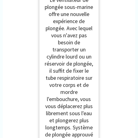
sans réservoir
plongée sous-marine
approuvé par les
offre une nouvelle
compagnies aériennes
avec tuyau, régulateur
expérience de
de respiration de
plongée. Avec lequel
plongée, batterie
vous n'avez pas
remplaçable, système
besoin de
de
transporter un
cylindre lourd ou un
réservoir de plongée,
il suffit de fixer le
tube respiratoire sur
votre corps et de
mordre
l'embouchure, vous
vous déplacerez plus
librement sous l'eau
et plongerez plus
longtemps. Système
de plongée approuvé