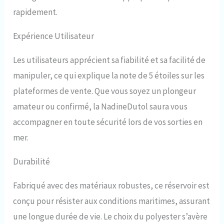
Le poids léger de 2,2 livres, la
rapidement.
corde anti-lâche et le sac de
rangement vous permettent de
transporter facilement
Expérience Utilisateur
l'appareil et vous pouvez même
l'emporter avec vous en
Les utilisateurs apprécient sa fiabilité et sa facilité de
avion/train lorsque vous
manipuler, ce qui explique la note de 5 étoiles sur les
séparez la valve et le corps de
la bouteille. 👍Apparence
plateformes de vente. Que vous soyez un plongeur
élégante : le design cylindrique
amateur ou confirmé, la NadineDutol saura vous
et la couleur noire intemporelle,
ainsi que la surface brillante qui
accompagner en toute sécurité lors de vos sorties en
augmente la texture, donnent à
mer.
cette bouteille de plongée un
aspect élégant et moderne qui
Durabilité
est un ajout cool à votre
plongée.
Fabriqué avec des matériaux robustes, ce réservoir est
conçu pour résister aux conditions maritimes, assurant
une longue durée de vie. Le choix du polyester s’avère