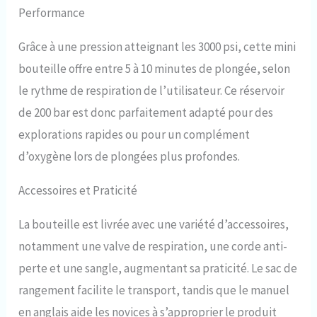
plongeurs sportifs (moins de 33
Performance
ft), mais peut également être
utilisé comme source de gaz de
Grâce à une pression atteignant les 3000 psi, cette mini
rechange pour les plongeurs
bouteille offre entre 5 à 10 minutes de plongée, selon
professionnels (moins de 100
pieds). 👍Design professionnel :
le rythme de respiration de l’utilisateur. Ce réservoir
avec le dispositif de sortie d'air
de 200 bar est donc parfaitement adapté pour des
à pression constante, le gaz
haute pression dans la bouteille
explorations rapides ou pour un complément
est décompressé et distribué
d’oxygène lors de plongées plus profondes.
par la chambre de
décompression. La plaque de
cuivre anti-explosion fournie
Accessoires et Praticité
éclate lorsque la pression
atteint le point d'inclinaison
La bouteille est livrée avec une variété d’accessoires,
(5000 PSI) et se dégonfle
notamment une valve de respiration, une corde anti-
automatiquement pour réduire
la pression afin que vous
perte et une sangle, augmentant sa praticité. Le sac de
puissiez profiter d'une
rangement facilite le transport, tandis que le manuel
expérience de plongée sûre et
meilleure. 👍Léger et Portable
en anglais aide les novices à s’approprier le produit