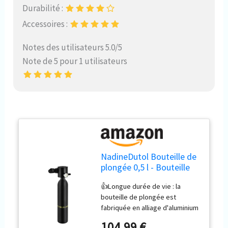
Durabilité :
Accessoires :
Notes des utilisateurs 5.0/5
Note de 5 pour 1 utilisateurs
NadineDutol Bouteille de
plongée 0,5 l - Bouteille
d'oxygène 3000 psi - Mini
👍Longue durée de vie : la
bouteille de plongée -
bouteille de plongée est
Réservoir d'oxygène de
fabriquée en alliage d'aluminium
200 bar - Équipement de
de haute qualité, qui est stable
plongée portable pour la
104,99 €