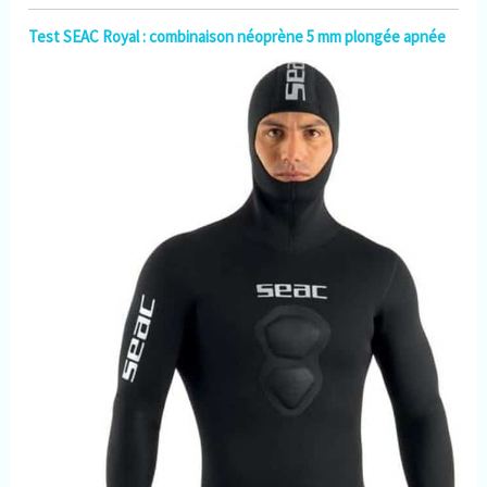
Test SEAC Royal : combinaison néoprène 5 mm plongée apnée