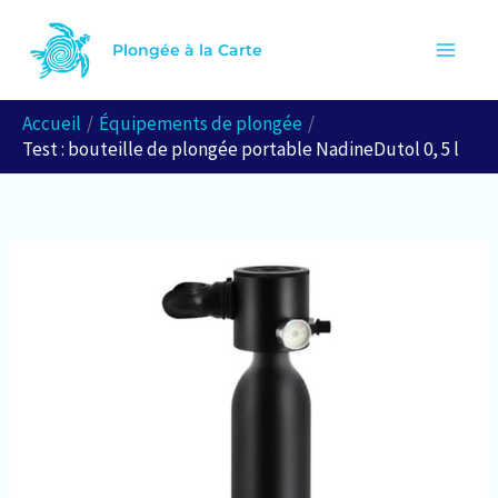
Aller
R
au
Plongée à la Carte
e
contenu
c
Accueil
Équipements de plongée
h
Test : bouteille de plongée portable NadineDutol 0, 5 l
e
r
c
h
e
r