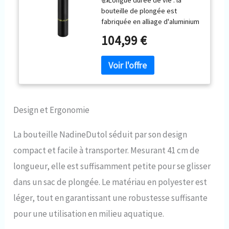
bouteille de plongée -
bouteille de plongée est
Réservoir d'oxygène de
fabriquée en alliage d'aluminium
200 bar - Équipement de
de haute qualité, qui est stable
plongée portable pour la
104,99 €
et résistant à la pression, à la
plongée avec 5 à 10
rouille, à l'usure et à la corrosion
minutes
causée par l'eau de mer grâce à
un moulage intégré, à la
peinture par pulvérisation et au
polissage miroir. Le masque
respiratoire est fabriqué en
Design et Ergonomie
silicone de qualité alimentaire
avec anodisation dure et
La bouteille NadineDutol séduit par son design
brouillard salin, lisse et sans
compact et facile à transporter. Mesurant 41 cm de
odeur et ne se déforme pas et
ne se casse pas facilement. 👍
longueur, elle est suffisamment petite pour se glisser
Excellente performance : la
dans un sac de plongée. Le matériau en polyester est
capacité de 0,13 gal vous
permet de respirer sous l'eau
léger, tout en garantissant une robustesse suffisante
pendant 5 à 10 minutes. Il
pour une utilisation en milieu aquatique.
convient non seulement aux
plongeurs débutants et aux