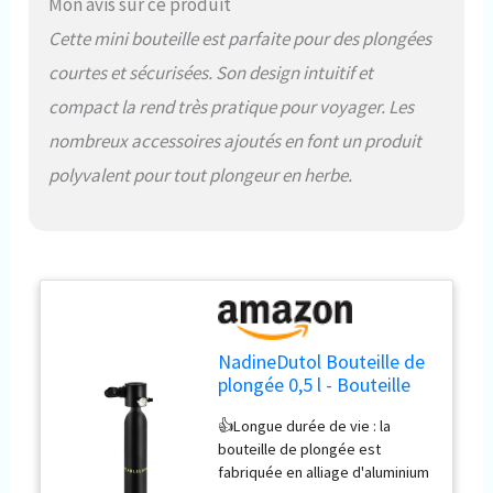
Mon avis sur ce produit
professionnels (moins de 100
Cette mini bouteille est parfaite pour des plongées
pieds). 👍Design professionnel :
avec le dispositif de sortie d'air
courtes et sécurisées. Son design intuitif et
à pression constante, le gaz
compact la rend très pratique pour voyager. Les
haute pression dans la bouteille
est décompressé et distribué
nombreux accessoires ajoutés en font un produit
par la chambre de
polyvalent pour tout plongeur en herbe.
décompression. La plaque de
cuivre anti-explosion fournie
éclate lorsque la pression
atteint le point d'inclinaison
(5000 PSI) et se dégonfle
automatiquement pour réduire
la pression afin que vous
puissiez profiter d'une
NadineDutol Bouteille de
expérience de plongée sûre et
plongée 0,5 l - Bouteille
meilleure. 👍Léger et Portable
d'oxygène 3000 psi - Mini
Le poids léger de 2,2 livres, la
👍Longue durée de vie : la
bouteille de plongée -
corde anti-lâche et le sac de
bouteille de plongée est
Réservoir d'oxygène de
rangement vous permettent de
fabriquée en alliage d'aluminium
200 bar - Équipement de
transporter facilement