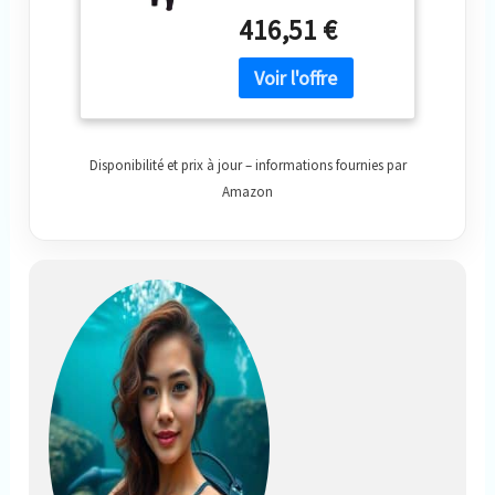
ajustement
Lavender Trim
416,51 €
confortable Chine
Disponibilité et prix à jour – informations fournies par
Amazon