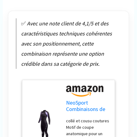
✅
Avec une note client de 4,1/5 et des
caractéristiques techniques cohérentes
avec son positionnement, cette
combinaison représente une option
crédible dans sa catégorie de prix.
NeoSport
Combinaisons de
plongée pour
collé et cousu coutures
Femme Néoprène
Motif de coupe
Premium 7/5 mm
anatomique pour un
Full Suit, Femme,