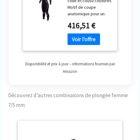
collé et cousu coutures
Femme Néoprène
Motif de coupe
Premium 7/5 mm
anatomique pour un
Full Suit, Femme,
ajustement
Lavender Trim
416,51 €
confortable Chine
Disponibilité et prix à jour – informations fournies par
Amazon
Découvrez d’autres combinaisons de plongée femme
7/5 mm