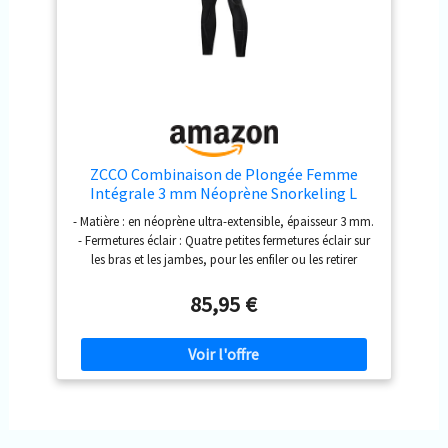
ZCCO Combinaison de Plongée Femme
Intégrale 3 mm Néoprène Snorkeling L
- Matière : en néoprène ultra-extensible, épaisseur 3 mm.
- Fermetures éclair : Quatre petites fermetures éclair sur
les bras et les jambes, pour les enfiler ou les retirer
facilement par rapport à d'autres combinaisons en
néoprène. - Joint d’étanchéité anti-vent : intérieur en
85,95 €
néoprène lisse sur le col, les bras et les jambes, pour
maintenir fermement votre peau et garantir que
beaucoup moins d’eau pénètre à l’intérieur. -
Genouillère anti-abrasion : offre une meilleure
protection pour votre genou. - Comment il nous
réchauffe : C’est une combinaison mouillée, alors l’eau
pénètre, mais elle nous réchauffe rapidement sur notre