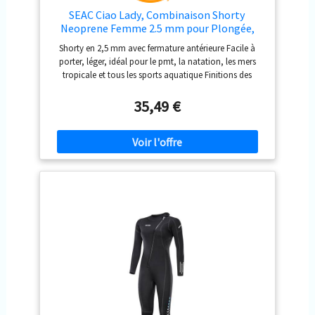
SEAC Ciao Lady, Combinaison Shorty
Neoprene Femme 2.5 mm pour Plongée,
Natation, Activités Aquatiques, M
Shorty en 2,5 mm avec fermature antérieure Facile à
porter, léger, idéal pour le pmt, la natation, les mers
tropicale et tous les sports aquatique Finitions des
coutures antiabrasion Fermature éclair YKK avec rabat
intérieur anti-infiltration Neoprene souple comfortable
35,49 €
et facil à mettre