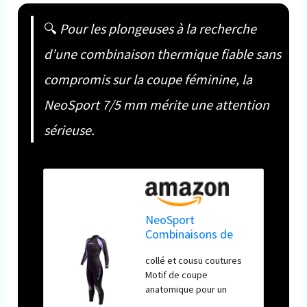
🔍
Pour les plongeuses à la recherche
d’une combinaison thermique fiable sans
compromis sur la coupe féminine, la
NeoSport 7/5 mm mérite une attention
sérieuse.
NeoSport
Combinaisons de
plongée pour
collé et cousu coutures
Femme Néoprène
Motif de coupe
Premium 7/5 mm
anatomique pour un
Full Suit, Femme,
ajustement confortable
Lavender Trim