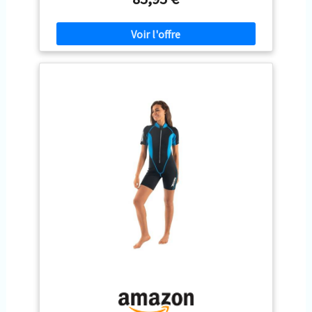
néoprène lisse sur le col, les bras et les jambes, pour
maintenir fermement votre peau et garantir que
beaucoup moins d’eau pénètre à l’intérieur. -
Genouillère anti-abrasion : offre une meilleure
protection pour votre genou. - Comment il nous
réchauffe : C’est une combinaison mouillée, alors l’eau
pénètre, mais elle nous réchauffe rapidement sur notre
peau. Plus vous portez serré, plus vous serez chaud
dans l'eau.