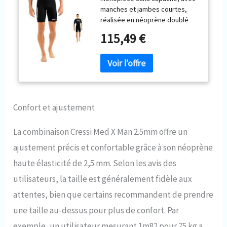
manches et jambes courtes,
réalisée en néoprène doublé
deux faces de 2.5 mm Néoprène
115,49 €
caoutchouté sur la poitrine. Le
court med x est parfait pour le
pmt, la natation, les mers
tropicale et tous les sports
aquatique. Fermeture dorsale
avec bande d'étanchéité en
dessous.
Confort et ajustement
La combinaison Cressi Med X Man 2.5mm offre un
ajustement précis et confortable grâce à son néoprène
haute élasticité de 2,5 mm. Selon les avis des
utilisateurs, la taille est généralement fidèle aux
attentes, bien que certains recommandent de prendre
une taille au-dessus pour plus de confort. Par
exemple, un utilisateur mesurant 1m82 pour 75 kg a