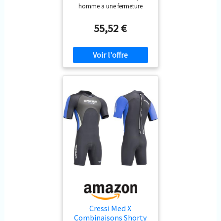
homme a une fermeture
éclair pratique à l'avant pour
un enfilage facile Coutures
55,52 €
plates : la combinaison en
néoprène Seac Ciao est très
confortable à enfiler, et ses
coutures plates empêchent
les frottements sur la peau
Néoprène 2,5 mm : la
combinaison en néoprène
Seac Ciao est adaptée pour
la plongée en apnée, la
natation et la plongée dans
les eaux chaudes (25 ° à 30 °)
Facile à enfiler : la
combinaison de plongée
Seac Ciao est disponible en 7
tailles de S à XXXXL ; le
tableau de l'image vous aide
à déterminer la bonne taille
Seac - Qualité : la
combinaison de qualité Seac
Cressi Med X
Ciao est fabriquée par
Combinaisons Shorty