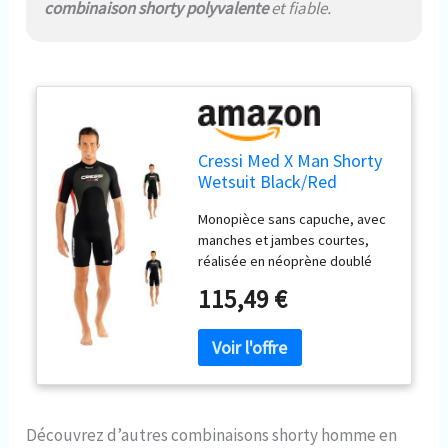
combinaison shorty polyvalente
et fiable.
Cressi Med X Man Shorty
Wetsuit Black/Red
2.5mm XL/5
Monopièce sans capuche, avec
manches et jambes courtes,
réalisée en néoprène doublé
deux faces de 2.5 mm Néoprène
115,49 €
caoutchouté sur la poitrine. Le
court med x est parfait pour le
pmt, la natation, les mers
tropicale et tous les sports
aquatique. Fermeture dorsale
avec bande d'étanchéité en
dessous.
Découvrez d’autres combinaisons shorty homme en