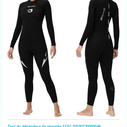
Test du détendeur de plongée SEAC 0350072000004A