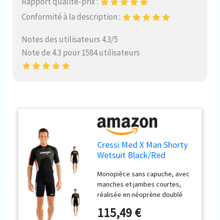
Rapport qualité-prix :
Conformité à la description :
Notes des utilisateurs 4.3/5
Note de 4.3 pour 1584 utilisateurs
Cressi Med X Man Shorty
Wetsuit Black/Red
2.5mm XL/5
Monopièce sans capuche, avec
manches et jambes courtes,
réalisée en néoprène doublé
deux faces de 2.5 mm Néoprène
115,49 €
caoutchouté sur la poitrine. Le