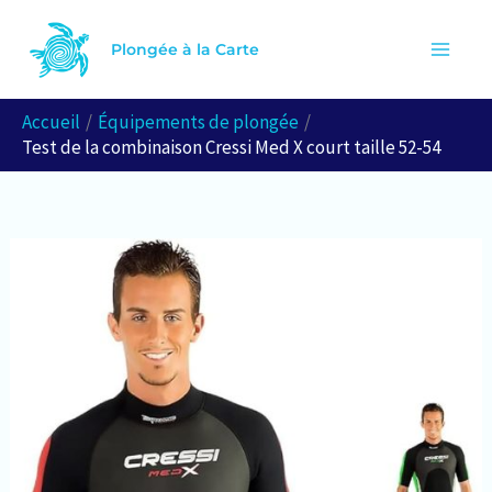
Aller
R
au
Plongée à la Carte
e
contenu
c
Accueil
Équipements de plongée
h
Test de la combinaison Cressi Med X court taille 52-54
e
r
c
h
e
r