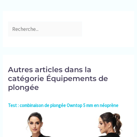
de la plongée en eau chaude
(25°C-30°C). EXCELLENT
AJUSTEMENT : La
combinaison courte Seac
Look est disponible en 7
tailles et s'adapte de S à
XXXXL ; le tableau sur la
photo vous permet de choisir
la taille qui vous convient
Autres articles dans la
catégorie Équipements de
plongée
Test : combinaison de plongée Owntop 5 mm en néoprène