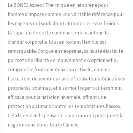
jambes et la poitrine
Le ZONE3 Aspect Thermique en néoprène pour
Revêtement Aqua-X complet
homme s’impose comme une véritable référence pour
appliqué pour améliorer la
vitesse et la durabilité Coutures
les nageurs qui souhaitent affronter les eaux froides.
plates et collées pour plus
La capacité de cette combinaison à maintenir la
d'élasticité dans les zones clés
chaleur corporelle tout en restant flexible est
remarquable. Conçue en néoprène, sa haute élasticité
permet une liberté de mouvement exceptionnelle,
comparable à une combinaison estivale, comme
l’attestent de nombreux avis d’utilisateurs. Grâce à ses
propriétés isolantes, elle se montre particulièrement
efficace pour la natation hivernale, offrant une
protection optimale contre les températures basses.
Cela la rend indispensable pour ceux qui pratiquent la
nage en eaux libres toute l’année.