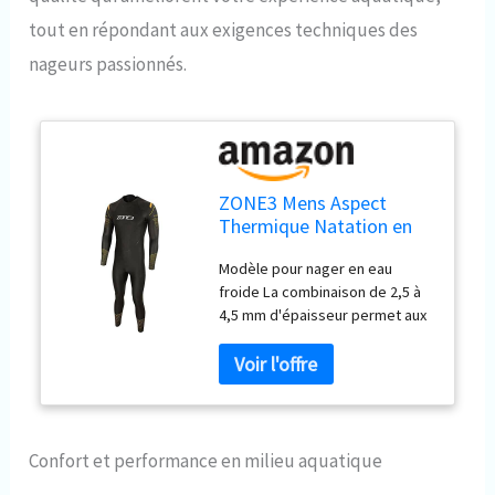
tout en répondant aux exigences techniques des
nageurs passionnés.
ZONE3 Mens Aspect
Thermique Natation en
Néoprène Homme Noir
Modèle pour nager en eau
XL
froide La combinaison de 2,5 à
4,5 mm d'épaisseur permet aux
pieds de rester à flot dans une
position naturelle Le mélange
de panneaux SCS, de cuir
souple et de nylon hautement
extensible réduit la traînée et
offre une amplitude de
Confort et performance en milieu aquatique
mouvement étendue entre les