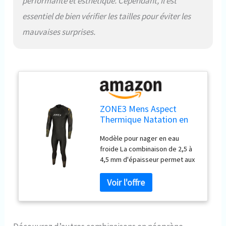
performante et esthétique. Cependant, il est
essentiel de bien vérifier les tailles pour éviter les
mauvaises surprises.
ZONE3 Mens Aspect
Thermique Natation en
Néoprène Homme Noir
Modèle pour nager en eau
XL
froide La combinaison de 2,5 à
4,5 mm d'épaisseur permet aux
pieds de rester à flot dans une
position naturelle Le mélange
de panneaux SCS, de cuir
souple et de nylon hautement
extensible réduit la traînée et
offre une amplitude de