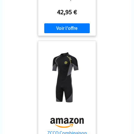
qualité premium incluent du
nylon et du spandex.
42,95 €
Flexibilité suffisante,
matériaux écologiques, ne
vous inquiétez pas de
l’intimité avec votre peau.
PROTECTION INTÉGRALE DU
CORPS - La combinaison de
plongée en néoprène de 1,5
mm offre une protection
thermique amplement
suffisante (MAINTIENT LA
CHALEUR). Le rembourrage
supplémentaire au niveau de
la poitrine offre une
protection, vous aide à
flotter dans l'eau car il est en
néoprène. ※【Le poids de
référence est le premier
facteur, suivi de la taille,
sélectionnez la taille en
suivant nos conseils.】
DÉTAIL DE LA COMBINAISON
ZCCO Combinaison