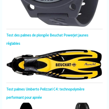
Test des palmes de plongée Beuchat Powerjet jaunes
réglables
Test palmes Umberto Pelizzari C4 : technopolymère
performant pour apnée