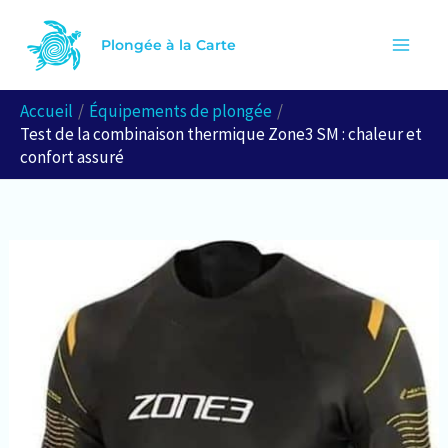
Aller
R
au
Plongée à la Carte
e
contenu
c
Accueil
Équipements de plongée
h
Test de la combinaison thermique Zone3 SM : chaleur et
e
confort assuré
r
c
h
e
r