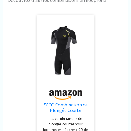
Découvrez d’autres combinaisons en néoprène
mouvement étendue entre les
jambes et la poitrine
Revêtement Aqua-X complet
appliqué pour améliorer la
vitesse et la durabilité Coutures
plates et collées pour plus
d'élasticité dans les zones clés
ZCCO Combinaison de
Plongée Courte
Homme 1.5 mm Shorty
Les combinaisons de
Néoprène Natation L
plongée courtes pour
hommes en néoprène CR de