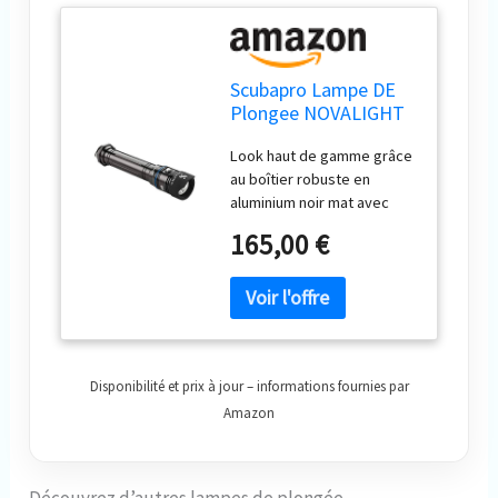
Scubapro Lampe DE
Plongee NOVALIGHT
850
Look haut de gamme grâce
au boîtier robuste en
aluminium noir mat avec
accents bleus Bouton
165,00 €
poussoir pour une
utilisation encore plus
facile Véritable 850 lumens,
17 000 lux 1 m, température
de couleur 4 200 K
Autonomie : 2 heures. À
Disponibilité et prix à jour – informations fournies par
pleine luminosité et jusqu'à
7 heures à 50 % (Nova 850)
Amazon
Profondeur d'utilisation
maximale : 150 m
Découvrez d’autres lampes de plongée