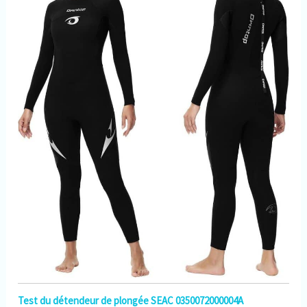
plongeurs débutants et
professionnels, aux sports
sous-marins, qu'il s'agisse de
plongée sous-marine,
d'escalade, de pêche, de
navigation de plaisance, de
randonnée, de voyages, de
marche nocturne, etc. .Si
vous l'utilisez sur terre, il est
plus étanche que la plupart
des lampes de poche. 【4
modes de fonctionnement】
Fabriqué en alliage
d'aluminium de haute
qualité, oxydation de qualité
militaire et traitement anti-
usure, substrat de cuivre à
isolation thermoélectrique,
dérive rapidement la chaleur
générée par la LED. 4 modes
d'éclairage répondent à vos
différentes exigences : Super
lumineux > Élevé > Moyen >
Test du détendeur de plongée SEAC 0350072000004A
Faible. 【Satisfaction à