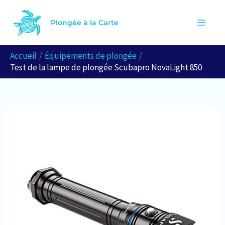
Aller
R
au
Plongée à la Carte
e
contenu
c
Accueil
Équipements de plongée
h
Test de la lampe de plongée Scubapro NovaLight 850
e
r
c
h
e
r