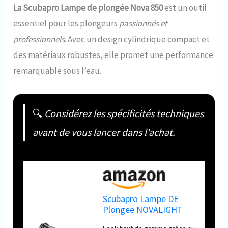
La Scubapro Lampe de plongée Nova 850
est un outil
essentiel pour les plongeurs
passionnés et
professionnels
. Avec un design cylindrique compact et
des matériaux robustes, elle promet une performance
remarquable sous l’eau.
🔍
Considérez les spécificités techniques
avant de vous lancer dans l’achat.
Scubapro Lampe DE
Plongee NOVALIGHT
850