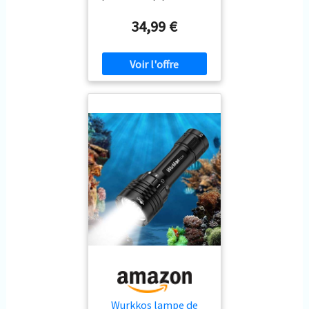
Luminus SST40 de qualité
supérieure avec une durée de
34,99 €
vie de plus de 100 000 heures.
La batterie de 3000 mAh
assure une grande
autonomie malgré la
puissance maximale de 2000
lumens. ★ Étanchéité IPX8 :
étanche jusqu'à 150 mètres
de profondeur, une
construction d'étanchéité
spéciale avec double joint
d'étanchéité en caoutchouc
assure une excellente
étanchéité, même sous une
pression d'eau élevée.
Chaque lampe de poche est
soumise à un test
d'étanchéité. La portée est
jusqu'à 192 m (selon la
norme ANSI). ★ Construction
solide : le boîtier de cette
lampe torche LED est
Wurkkos lampe de