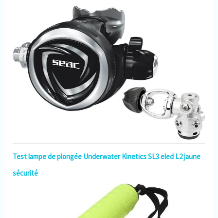
100%】Votre satisfaction est
notre priorité absolue, si nos
produits ne répondent pas à
vos attentes, tant que vous
nous contactez, les choses
seront résolues. Peu importe
la raison!
Test lampe de plongée Underwater Kinetics SL3 eled L2 jaune
sécurité