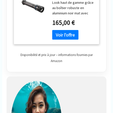
Look haut de gamme grâce
au boîtier robuste en
aluminium noir mat avec
accents bleus Bouton
165,00 €
poussoir pour une
utilisation encore plus
facile Véritable 850 lumens,
17 000 lux 1 m, température
de couleur 4 200 K
Autonomie : 2 heures. À
Disponibilité et prix à jour – informations fournies par
pleine luminosité et jusqu'à
7 heures à 50 % (Nova 850)
Amazon
Profondeur d'utilisation
maximale : 150 m