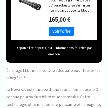
Look haut de gamme grâce au
boîtier robuste en aluminium
noir mat avec accents bleus
Bouton poussoir pour une
165,00 €
utilisation encore plus facile
Véritable 850 lumens, 17 000
lux 1 m, température de
couleur 4 200 K Autonomie : 2
heures. À pleine luminosité et
jusqu'à 7 heures à 50 % (Nova
Disponibilité et prix à jour – informations fournies par
850) Profondeur d'utilisation
Amazon
maximale : 150 m
Éclairage LED : une intensité adéquate pour toutes les
plongées ?
La Nova 850 est équipée d’une source lumineuse LED,
connue pour sa durabilité et son intensité. Cette
technologie offre une lumière puissante et homogène,