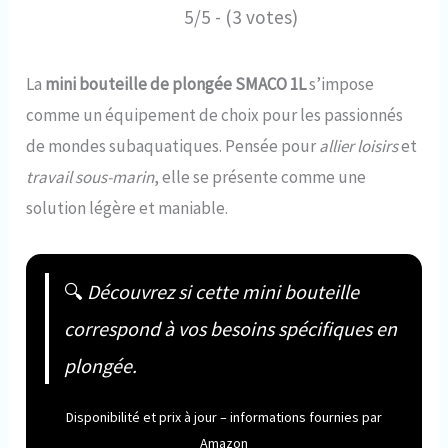
5/5 - (3 votes)
La
mini bouteille de plongée SMACO 1L
s’impose
comme un équipement de choix pour les passionnés
de mondes subaquatiques. Pensée pour
allier loisirs
et
travail sous-marin
, elle se présente comme une
solution légère et maniable.
🔍
Découvrez si cette mini bouteille
correspond à vos besoins spécifiques en
plongée.
Disponibilité et prix à jour – informations fournies par
Amazon