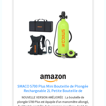
pression intégré de précision et d'un noyau de valve
respiratoire amélioré, ce bloc de plongée assure un
débit d'air stable et régulier. Son disque antidéflagrant
externe offre une protection supplémentaire contre les
surpressions Deux méthodes de remplissage : Notre
bouteille de plongée sous-marine peut être remplie en la
connectant à une grande bouteille de plongée via un
adaptateur dédié ou en utilisant un compresseur d’air
compatible (équipement de remplissage non inclus
dans ce kit) Facile à transporter : Notre kit de plongée
portable est conçu pour une portabilité optimale. Il
comprend un sac à dos pour les sorties à la plage, ainsi
qu'une valise en alliage d'aluminium avec mousse
haute densité pour protéger votre équipement. La
bouteille vide peut être enregistrée en soute pour les
voyages en avion
SMACO S700 Plus Mini Bouteille de Plongée
Rechargeable 2L Petite Bouteille de
Plongee sous-Marine Mini Bouteille
NOUVELLE VERSION AMÉLIORÉE : La bouteille de
d'oxygène Plongee pour Respirer sous l'eau
plongée S700 Plus est équipée d'un manomètre allongé,
Nettoyage du Bateau Source d'air de