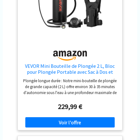
VEVOR Mini Bouteille de Plongée 2 L, Bloc
pour Plongée Portable avec Sac à Dos et
Étui, Réservoir pour Respiration sous-
Plongée longue durée : Notre mini-bouteille de plongée
Marine Équipement de Plongeur,
de grande capacité (2 L) offre environ 30 à 35 minutes
Réutilisable, Autonomie jusqu'à 35 Minutes
d'autonomie sous l'eau à une profondeur maximale de
10 m. Elle répond aux besoins des explorations sous-
marines prolongées, des opérations légères ou d'une
229,99 €
utilisation d'urgence Réservoir renforcé : Fabriqué en
aluminium de qualité aéronautique pour une résistance
et une protection anticorrosion optimales, ce réservoir
de plongée sous-marine supporte une pression de 20
MPa Respiration plus fluide : Doté d'un régulateur de