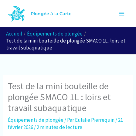
Aller
R
au
Plongée à la Carte
e
contenu
c
Accueil
Équipements de plongée
h
Test de la mini bouteille de plongée SMACO 1L : loirs et
e
travail subaquatique
r
c
h
Test de la mini bouteille de
e
plongée SMACO 1L : loirs et
r
travail subaquatique
Équipements de plongée
/ Par
Eulalie Pierrequin
/
21
février 2026
/
2 minutes de lecture