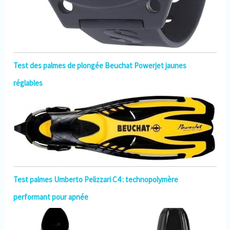
Test des palmes de plongée Beuchat Powerjet jaunes
réglables
Test palmes Umberto Pelizzari C4 : technopolymère
performant pour apnée