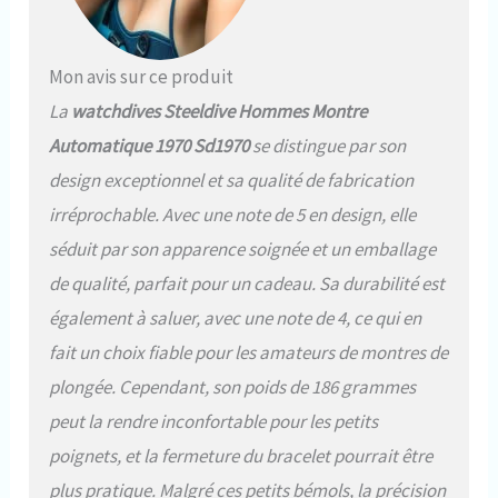
étanche jusqu'à 200m, adaptée
à la natation et à la plongée, et
la montre est également
Mon avis sur ce produit
résistante à une petite quantité
La
watchdives Steeldive Hommes Montre
de lavage des mains, aux
éclaboussures du visage et à la
Automatique 1970 Sd1970
se distingue par son
pluie pour toute utilisation
design exceptionnel et sa qualité de fabrication
quotidienne étanche. 【Montre
Lumineuse】: Vert super
irréprochable. Avec une note de 5 en design, elle
lumineux C3 et bleu BGW.
séduit par son apparence soignée et un emballage
Lumière longue durée dans un
environnement sombre, les
de qualité, parfait pour un cadeau. Sa durabilité est
montres-bracelets lumineuses
également à saluer, avec une note de 4, ce qui en
vous permettent de saisir
l'heure sans craindre
fait un choix fiable pour les amateurs de montres de
l'obscurité. 【Cadeau Pour
plongée. Cependant, son poids de 186 grammes
Vous】: Montres-bracelets pour
hommes, cadeau parfait pour
peut la rendre inconfortable pour les petits
les festivals, la famille et les
poignets, et la fermeture du bracelet pourrait être
réunions. Montre en acier
inoxydable pour l'obtention d'un
plus pratique. Malgré ces petits bémols, la précision