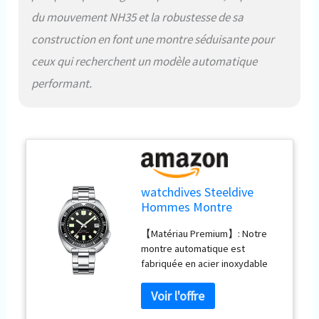
diplôme, un anniversaire, un
du mouvement NH35 et la robustesse de sa
mariage et la saint-valentin.
construction en font une montre séduisante pour
ceux qui recherchent un modèle automatique
performant.
watchdives Steeldive
Hommes Montre
Automatique 1970
【Matériau Premium】: Notre
Sd1970 Montre-Bracelet
montre automatique est
Nh35 Mouvement 200m
fabriquée en acier inoxydable
Montres De Plongée
316L et miroir de montre en
verre saphir avec revêtement
ar. Lunette en céramique à