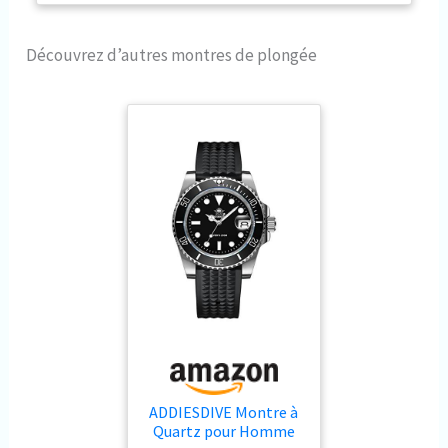
rotation unidirectionnelle de 120
Clics. Design classique avec
guichet de date à 3 heures pour
Découvrez d’autres montres de plongée
une lecture facile de la date.
【Mouvement】: Mouvement
mécanique Japonais NH35
entièrement automatique,
fréquence 21600 fois par heure
(3Hz), deuxième arrêt,
mouvement à remontage
automatique bidirectionnel à
remontage automatique de 24
rubis, 41 heures de stockage
d'énergie. 【Résistant à L'eau à
200 Mètres】: Notre montre est
étanche jusqu'à 200m, adaptée
à la natation et à la plongée, et
la montre est également
résistante à une petite quantité
de lavage des mains, aux
ADDIESDIVE Montre à
éclaboussures du visage et à la
Quartz pour Homme
pluie pour toute utilisation