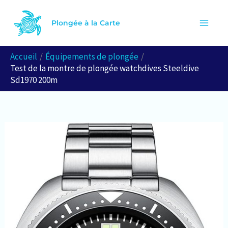
Aller
R
au
Plongée à la Carte
e
contenu
c
Accueil
Équipements de plongée
h
Test de la montre de plongée watchdives Steeldive
e
Sd1970 200m
r
c
h
e
r