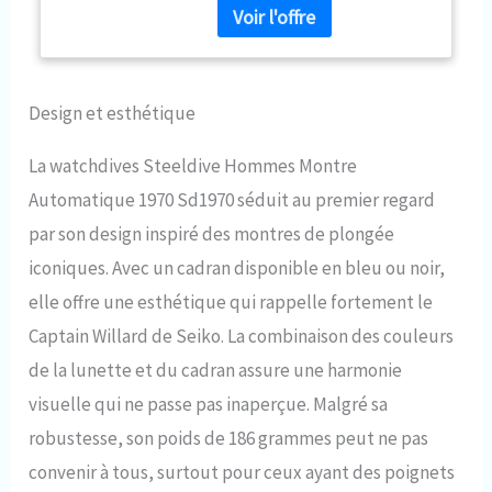
verre saphir avec revêtement
ar. Lunette en céramique à
rotation unidirectionnelle de 120
Clics. Design classique avec
guichet de date à 3 heures pour
Design et esthétique
une lecture facile de la date.
【Mouvement】: Mouvement
La watchdives Steeldive Hommes Montre
mécanique Japonais NH35
Automatique 1970 Sd1970 séduit au premier regard
entièrement automatique,
fréquence 21600 fois par heure
par son design inspiré des montres de plongée
(3Hz), deuxième arrêt,
iconiques. Avec un cadran disponible en bleu ou noir,
mouvement à remontage
automatique bidirectionnel à
elle offre une esthétique qui rappelle fortement le
remontage automatique de 24
Captain Willard de Seiko. La combinaison des couleurs
rubis, 41 heures de stockage
d'énergie. 【Résistant à L'eau à
de la lunette et du cadran assure une harmonie
200 Mètres】: Notre montre est
visuelle qui ne passe pas inaperçue. Malgré sa
étanche jusqu'à 200m, adaptée
à la natation et à la plongée, et
robustesse, son poids de 186 grammes peut ne pas
la montre est également
convenir à tous, surtout pour ceux ayant des poignets
résistante à une petite quantité