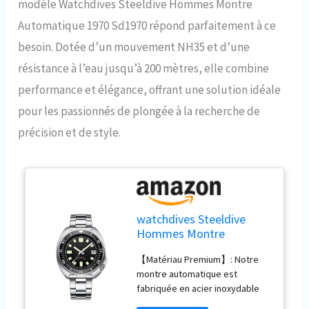
modèle Watchdives Steeldive Hommes Montre
Automatique 1970 Sd1970 répond parfaitement à ce
besoin. Dotée d’un mouvement NH35 et d’une
résistance à l’eau jusqu’à 200 mètres, elle combine
performance et élégance, offrant une solution idéale
pour les passionnés de plongée à la recherche de
précision et de style.
watchdives Steeldive
Hommes Montre
Automatique 1970
【Matériau Premium】: Notre
Sd1970 Montre-Bracelet
montre automatique est
Nh35 Mouvement 200m
fabriquée en acier inoxydable
Montres De Plongée
316L et miroir de montre en