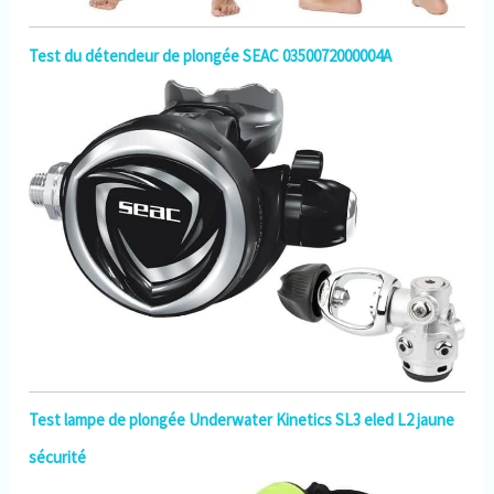
Test du détendeur de plongée SEAC 0350072000004A
Test lampe de plongée Underwater Kinetics SL3 eled L2 jaune
sécurité