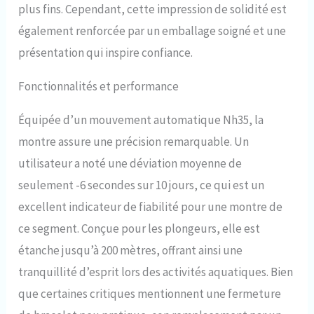
de lavage des mains, aux
plus fins. Cependant, cette impression de solidité est
éclaboussures du visage et à la
également renforcée par un emballage soigné et une
pluie pour toute utilisation
quotidienne étanche. 【Montre
présentation qui inspire confiance.
Lumineuse】: Vert super
lumineux C3 et bleu BGW.
Fonctionnalités et performance
Lumière longue durée dans un
environnement sombre, les
Équipée d’un mouvement automatique Nh35, la
montres-bracelets lumineuses
vous permettent de saisir
montre assure une précision remarquable. Un
l'heure sans craindre
utilisateur a noté une déviation moyenne de
l'obscurité. 【Cadeau Pour
Vous】: Montres-bracelets pour
seulement -6 secondes sur 10 jours, ce qui est un
hommes, cadeau parfait pour
excellent indicateur de fiabilité pour une montre de
les festivals, la famille et les
réunions. Montre en acier
ce segment. Conçue pour les plongeurs, elle est
inoxydable pour l'obtention d'un
étanche jusqu’à 200 mètres, offrant ainsi une
diplôme, un anniversaire, un
mariage et la saint-valentin.
tranquillité d’esprit lors des activités aquatiques. Bien
que certaines critiques mentionnent une fermeture