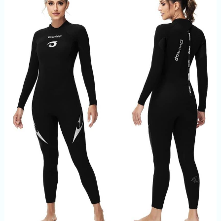
anti-ouverture. Pile CR2032
remplaçable par l'utilisateur
(tuto disponible). Notice
technique très détaillée en
Français (format A3). Conçue
pour la pratique de l'Apnée,
CSM, plongée sans palier,
nage en eau libre ET vie
quotidienne. Dessinée en
France par DiVONEA: une
petite equipe de grands
passionés !