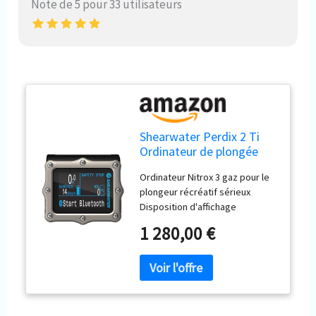
Note de 5 pour 33 utilisateurs
Shearwater Perdix 2 Ti
Ordinateur de plongée
Ordinateur Nitrox 3 gaz pour le
plongeur récréatif sérieux
Disposition d'affichage
personnalisable par l'utilisateur
1 280,00 €
Intégration aérienne en option à
l'aide d'émetteurs Swift Écran
2,2 pouces avec une gamme de
couleurs et une saturation vives
et améliorées Piles
remplaçables par l'utilisateur