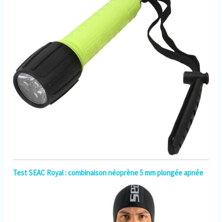
l'écran Après votre plongée,
vérifiez votre consommation
d'air dans l'application
Suunto (par exemple en
utilisant le Suunto Tank POD)
et améliorez votre plongée
【La Plongée en Toute
Simplicité】Il peut afficher
clairement le temps sous
l'eau, la profondeur de
plongée, la température de
l'eau et la vitesse de plongée
Et peut stocker 99
enregistrements de plongée
Planifiez et analysez les
plongées et les informations
de plongée, la
programmation des gaz et
connectez-vous à votre
Test SEAC Royal : combinaison néoprène 5 mm plongée apnée
smartphone via Bluetooth
pour partager vos aventures
sur votre PC avec le logiciel
Suunto DM5 La fonction de
localisation affiche chaque