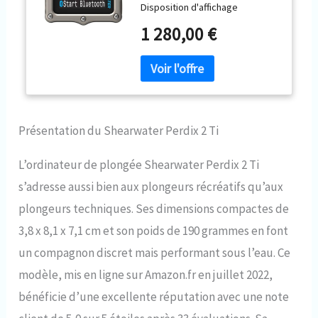
Disposition d'affichage
personnalisable par l'utilisateur
1 280,00 €
Intégration aérienne en option à
l'aide d'émetteurs Swift Écran
2,2 pouces avec une gamme de
couleurs et une saturation vives
et améliorées Piles
remplaçables par l'utilisateur
Présentation du Shearwater Perdix 2 Ti
L’ordinateur de plongée Shearwater Perdix 2 Ti
s’adresse aussi bien aux plongeurs récréatifs qu’aux
plongeurs techniques. Ses dimensions compactes de
3,8 x 8,1 x 7,1 cm et son poids de 190 grammes en font
un compagnon discret mais performant sous l’eau. Ce
modèle, mis en ligne sur Amazon.fr en juillet 2022,
bénéficie d’une excellente réputation avec une note